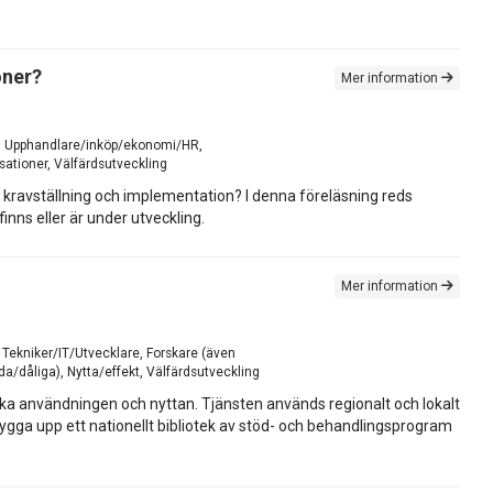
oner?
Mer information
ing, Upphandlare/inköp/ekonomi/HR,
ationer, Välfärdsutveckling
id kravställning och implementation? I denna föreläsning reds
nns eller är under utveckling.
Mer information
, Tekniker/IT/Utvecklare, Forskare (även
a/dåliga), Nytta/effekt, Välfärdsutveckling
öka användningen och nyttan. Tjänsten används regionalt och lokalt
ygga upp ett nationellt bibliotek av stöd- och behandlingsprogram