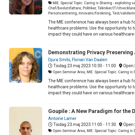
MIE: Special Topic: Caring is Sharing - exploiting 
Chef/Beslutsfattare, Politiker, Tekniker/IT/Utveckla
Personcentrering, Innovativ/forskning, Test/valideri
The MIE conference has always been a hub for
healthcare problems. Use the opportunity to ta
impact they could have on various healthcare
Demonstrating Privacy Preserving 
Djura Smits
,
Florian Van Daalen
Tisdag 23 maj 2023
10:30 - 11:00
Open 
Open Seminar Area, MIE: Special Topic: Caring is Sh
The MIE conference has always been a hub for
healthcare problems. Use the opportunity to ta
impact they could have on various healthcare
Goupile : A New Paradigm for the 
Antoine Lamer
Tisdag 23 maj 2023
11:00 - 11:30
Open 
Open Seminar Area, MIE: Special Topic: Caring is Sh