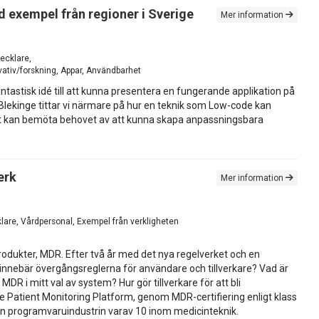
exempel från regioner i Sverige
Mer information
ecklare,
vativ/forskning, Appar, Användbarhet
antastisk idé till att kunna presentera en fungerande applikation på
ekinge tittar vi närmare på hur en teknik som Low-code kan
ätt kan bemöta behovet av att kunna skapa anpassningsbara
erk
Mer information
lare, Vårdpersonal, Exempel från verkligheten
dukter, MDR. Efter två år med det nya regelverket och en
d innebär övergångsreglerna för användare och tillverkare? Vad är
 i mitt val av system? Hur gör tillverkare för att bli
e Patient Monitoring Platform, genom MDR-certifiering enligt klass
ån programvaruindustrin varav 10 inom medicinteknik.