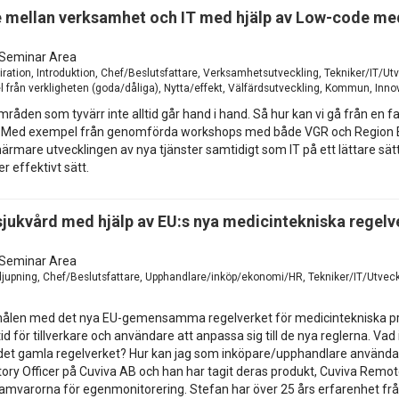
mellan verksamhet och IT med hjälp av Low-code med 
Seminar Area
iration, Introduktion, Chef/Beslutsfattare, Verksamhetsutveckling, Tekniker/IT/Utv
 från verkligheten (goda/dåliga), Nytta/effekt, Välfärdsutveckling, Kommun, Inno
mråden som tyvärr inte alltid går hand i hand. Så hur kan vi gå från en f
 år?Med exempel från genomförda workshops med både VGR och Region Bl
rmare utvecklingen av nya tjänster samtidigt som IT på ett lättare s
r effektivt sätt.
 sjukvård med hjälp av EU:s nya medicintekniska regelv
Seminar Area
djupning, Chef/Beslutsfattare, Upphandlare/inköp/ekonomi/HR, Tekniker/IT/Utveck
e målen med det nya EU-gemensamma regelverket för medicintekniska pro
d för tillverkare och användare att anpassa sig till de nya reglerna. Va
 det gamla regelverket? Hur kan jag som inköpare/upphandlare använda MDR
ory Officer på Cuviva AB och han har tagit deras produkt, Cuviva Remot
ramvarorna för egenmonitorering. Stefan har över 25 års erfarenhet fr