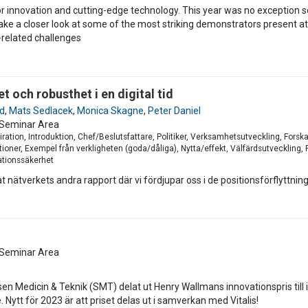
 innovation and cutting-edge technology. This year was no exception s
ke a closer look at some of the most striking demonstrators present at t
-related challenges
t och robusthet i en digital tid
nd
,
Mats Sedlacek
,
Monica Skagne
,
Peter Daniel
Seminar Area
iration, Introduktion, Chef/Beslutsfattare, Politiker, Verksamhetsutveckling, For
ioner, Exempel från verkligheten (goda/dåliga), Nytta/effekt, Välfärdsutveckling,
mationssäkerhet
 nätverkets andra rapport där vi fördjupar oss i de positionsförflyttnin
Seminar Area
en Medicin & Teknik (SMT) delat ut Henry Wallmans innovationspris till i
. Nytt för 2023 är att priset delas ut i samverkan med Vitalis!