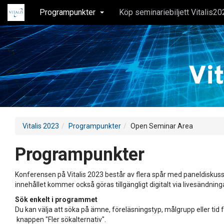
Programpunkter
Köp seminariebiljett Vitalis20
Vitalis 2023
Programpunkter
Open Seminar Area
Programpunkter
Konferensen på Vitalis 2023 består av flera spår med paneldiskuss
innehållet kommer också göras tillgängligt digitalt via livesändning
Sök enkelt i programmet
Du kan välja att söka på ämne, föreläsningstyp, målgrupp eller tid f
knappen "Fler sökalternativ".