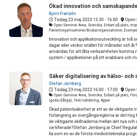
Ökad innovation och samskapande 
Björn Franzén
Tisdag 23 maj 2023
15:30 - 16:00
Open 
Open Seminar Area, Svenska, Enbart på plats, Insp
Patientorganisationer/Brukarorganisationer, Exempel
Innovation och applikationsutveckling är två o
dagar eller veckor istället för månader och
användas för att låta verksamheten komma nä
system / applikationer på ett snabbare och me
Säker digitalisering av hälso- och
Stefan Jernberg
Tisdag 23 maj 2023
16:00 - 17:00
Open 
Open Seminar Area, Svenska, Enbart på plats, För
(goda/dåliga), Test/validering, Appar
Ökad patientsäkerhet är ett av de viktigast
förlängning av övergångsreglerna är det hög ti
de viktigaste skillnaderna mellan det nya och
certifierade?Stefan Jernberg är Chief Regulat
IIa som en av de första medicintekniska prog