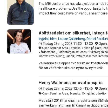
The MIE conference has always been a hub for
healthcare problems. Use the opportunity to ta
impact they could have on various healthcare
#bättredelat om säkerhet, integrite
Ingela Lidén
,
Louise Callenberg
,
Daniel Forslu
Tisdag 23 maj 2023
11:30 - 12:30
Open 
Open Seminar Area, Svenska, Enbart på plats, Insp
Vårdpersonal, Patientorganisationer/Brukarorganisat
Innovativ/forskning, Juridik, Patientsäkerhet, Infor
Välkomna till släppseminarium av #bättredelat
för att välfärden ska dra nytta av ny teknik.
Henry Wallmans innovationspris
Tisdag 23 maj 2023
12:45 - 13:45
Open 
Open Seminar Area, Svenska, Övrigt, Introduktion
Med start 2018 har chalmersstiftelsen Stiftels
samverkan nått fram till kliniskt nyttiggörande