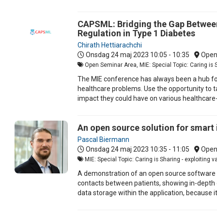
CAPSML: Bridging the Gap Between C
Regulation in Type 1 Diabetes
Chirath Hettiarachchi
Onsdag 24 maj 2023
10:05 - 10:35
Open
Open Seminar Area, MIE: Special Topic: Caring is Sh
The MIE conference has always been a hub for
healthcare problems. Use the opportunity to ta
impact they could have on various healthcare
An open source solution for smart 
Pascal Biermann
Onsdag 24 maj 2023
10:35 - 11:05
Open
MIE: Special Topic: Caring is Sharing - exploiting 
A demonstration of an open source software pr
contacts between patients, showing in-depth 
data storage within the application, because i