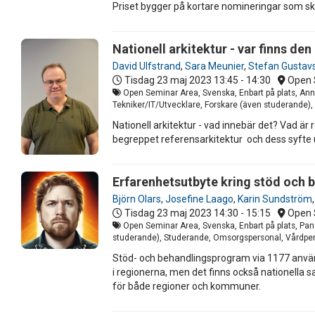
Priset bygger på kortare nomineringar som ski
Nationell arkitektur - var finns d
David Ulfstrand
,
Sara Meunier
,
Stefan Gustav
Tisdag 23 maj 2023
13:45 - 14:30
Open 
Open Seminar Area, Svenska, Enbart på plats, Anna
Tekniker/IT/Utvecklare, Forskare (även studerande)
Nationell arkitektur - vad innebär det? Vad är
begreppet referensarkitektur och dess syfte u
Erfarenhetsutbyte kring stöd och b
Björn Olars
,
Josefine Laago
,
Karin Sundström
Tisdag 23 maj 2023
14:30 - 15:15
Open 
Open Seminar Area, Svenska, Enbart på plats, Panel
studerande), Studerande, Omsorgspersonal, Vårdperso
Stöd- och behandlingsprogram via 1177 använd
i regionerna, men det finns också nationella
för både regioner och kommuner.