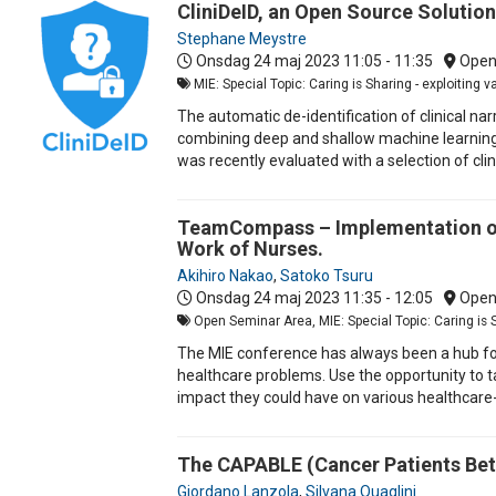
CliniDeID, an Open Source Solution 
Stephane Meystre
Onsdag 24 maj 2023
11:05 - 11:35
Open
MIE: Special Topic: Caring is Sharing - exploiting 
The automatic de-identification of clinical nar
combining deep and shallow machine learning wi
was recently evaluated with a selection of clin
TeamCompass – Implementation of 
Work of Nurses.
Akihiro Nakao
,
Satoko Tsuru
Onsdag 24 maj 2023
11:35 - 12:05
Open
Open Seminar Area, MIE: Special Topic: Caring is Sh
The MIE conference has always been a hub for
healthcare problems. Use the opportunity to ta
impact they could have on various healthcare
The CAPABLE (Cancer Patients Bett
Giordano Lanzola
,
Silvana Quaglini