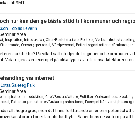
ckas till SMT.
en och hur kan den ge bästa stöd till kommuner och regi
sson
,
Tobias Leverin
Seminar Area
t, Inspiration, Introduktion, Chef/Beslutsfattare, Politiker, Verksamhetsutveckl
, Studerande, Omsorgspersonal, Vårdpersonal, Patientorganisationer/Brukarorganis
 referensarkitektur? På vilket sätt stödjer det regioner och kommuner v
t. Vidare ges även exempel på olika typer av referensarkitekturer som fi
ehandling via internet
,
Lotta Saleteg Falk
Seminar Area
, Inspiration, Introduktion, Chef/Beslutsfattare, Politiker, Verksamhetsutveckling
nal, Patientorganisationer/Brukarorganisationer, Exempel från verkligheten (god
s i allt högre grad, men det finns fortfarande en enorm potential att 
 samverkansforum för erfarenhetsutbyte. Planer finns dessutom på att b