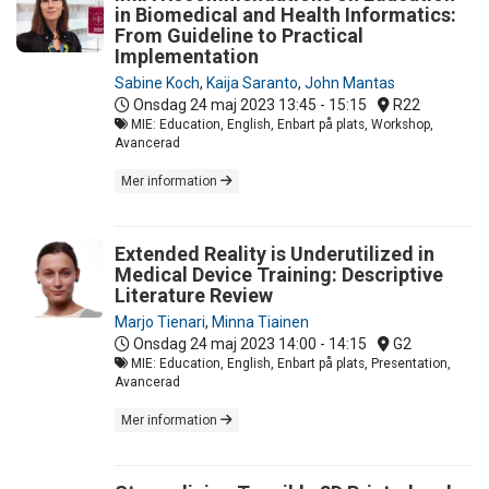
in Biomedical and Health Informatics:
From Guideline to Practical
Implementation
Sabine Koch
,
Kaija Saranto
,
John Mantas
Onsdag 24 maj 2023
13:45 - 15:15
R22
MIE: Education, English, Enbart på plats, Workshop,
Avancerad
Mer information
Extended Reality is Underutilized in
Medical Device Training: Descriptive
Literature Review
Marjo Tienari
,
Minna Tiainen
Onsdag 24 maj 2023
14:00 - 14:15
G2
MIE: Education, English, Enbart på plats, Presentation,
Avancerad
Mer information