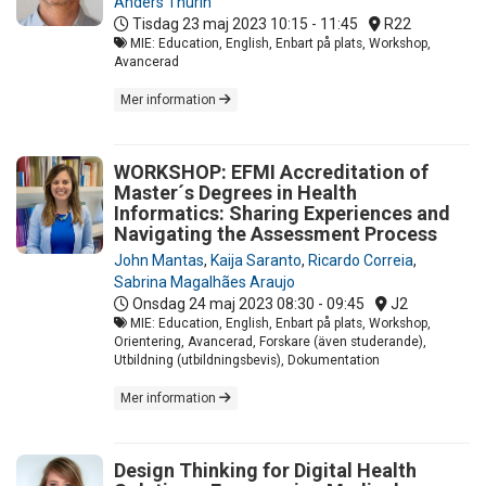
Anders Thurin
Tisdag 23 maj 2023
10:15 - 11:45
R22
MIE: Education, English, Enbart på plats, Workshop,
Avancerad
Mer information
WORKSHOP: EFMI Accreditation of
Master´s Degrees in Health
Informatics: Sharing Experiences and
Navigating the Assessment Process
John Mantas
,
Kaija Saranto
,
Ricardo Correia
,
Sabrina Magalhães Araujo
Onsdag 24 maj 2023
08:30 - 09:45
J2
MIE: Education, English, Enbart på plats, Workshop,
Orientering, Avancerad, Forskare (även studerande),
Utbildning (utbildningsbevis), Dokumentation
Mer information
Design Thinking for Digital Health