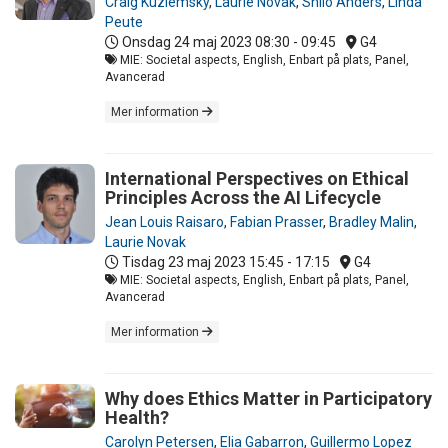
Craig Kuziemsky
,
Laurie Novak
,
Shilo Anders
,
Linda
Peute
Onsdag 24 maj 2023
08:30 - 09:45
G4
MIE: Societal aspects, English, Enbart på plats, Panel,
Avancerad
Mer information
International Perspectives on Ethical
Principles Across the AI Lifecycle
Jean Louis Raisaro
,
Fabian Prasser
,
Bradley Malin
,
Laurie Novak
Tisdag 23 maj 2023
15:45 - 17:15
G4
MIE: Societal aspects, English, Enbart på plats, Panel,
Avancerad
Mer information
Why does Ethics Matter in Participatory
Health?
Carolyn Petersen
,
Elia Gabarron
,
Guillermo Lopez