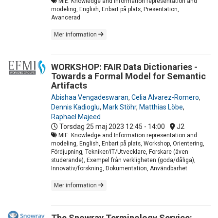
MIE: Knowledge and Information representation and
modeling, English, Enbart på plats, Presentation,
Avancerad
Mer information
WORKSHOP: FAIR Data Dictionaries -
Towards a Formal Model for Semantic
Artifacts
Abishaa Vengadeswaran
,
Celia Alvarez-Romero
,
Dennis Kadioglu
,
Mark Stöhr
,
Matthias Löbe
,
Raphael Majeed
Torsdag 25 maj 2023
12:45 - 14:00
J2
MIE: Knowledge and Information representation and
modeling, English, Enbart på plats, Workshop, Orientering,
Fördjupning, Tekniker/IT/Utvecklare, Forskare (även
studerande), Exempel från verkligheten (goda/dåliga),
Innovativ/forskning, Dokumentation, Användbarhet
Mer information
The Snowray Terminology Service: