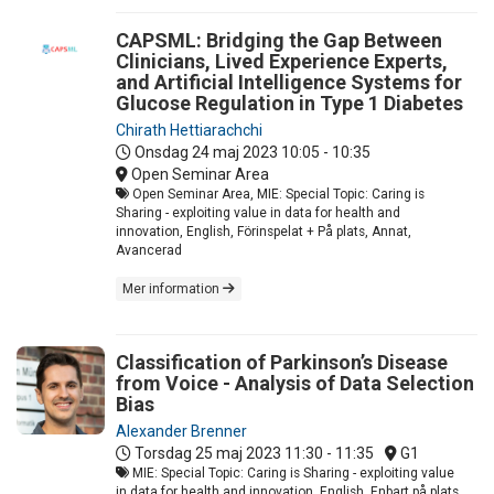
CAPSML: Bridging the Gap Between
Clinicians, Lived Experience Experts,
and Artificial Intelligence Systems for
Glucose Regulation in Type 1 Diabetes
Chirath Hettiarachchi
Onsdag 24 maj 2023
10:05 - 10:35
Open Seminar Area
Open Seminar Area, MIE: Special Topic: Caring is
Sharing - exploiting value in data for health and
innovation, English, Förinspelat + På plats, Annat,
Avancerad
Mer information
Classification of Parkinson’s Disease
from Voice - Analysis of Data Selection
Bias
Alexander Brenner
Torsdag 25 maj 2023
11:30 - 11:35
G1
MIE: Special Topic: Caring is Sharing - exploiting value
in data for health and innovation, English, Enbart på plats,