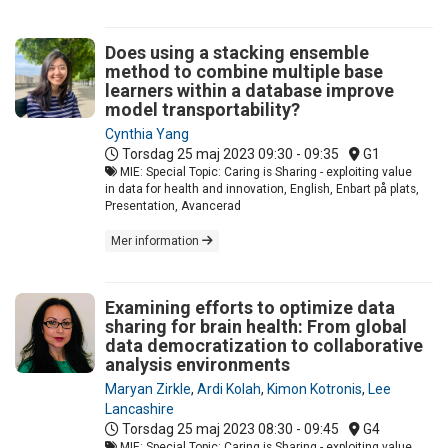
Does using a stacking ensemble
method to combine multiple base
learners within a database improve
model transportability?
Cynthia Yang
Torsdag 25 maj 2023
09:30 - 09:35
G1
MIE: Special Topic: Caring is Sharing - exploiting value
in data for health and innovation, English, Enbart på plats,
Presentation, Avancerad
Mer information
Examining efforts to optimize data
sharing for brain health: From global
data democratization to collaborative
analysis environments
Maryan Zirkle
,
Ardi Kolah
,
Kimon Kotronis
,
Lee
Lancashire
Torsdag 25 maj 2023
08:30 - 09:45
G4
MIE: Special Topic: Caring is Sharing - exploiting value