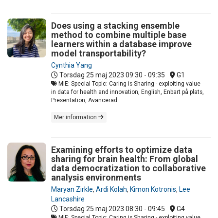
Does using a stacking ensemble
method to combine multiple base
learners within a database improve
model transportability?
Cynthia Yang
Torsdag 25 maj 2023
09:30 - 09:35
G1
MIE: Special Topic: Caring is Sharing - exploiting value
in data for health and innovation, English, Enbart på plats,
Presentation, Avancerad
Mer information
Examining efforts to optimize data
sharing for brain health: From global
data democratization to collaborative
analysis environments
Maryan Zirkle
,
Ardi Kolah
,
Kimon Kotronis
,
Lee
Lancashire
Torsdag 25 maj 2023
08:30 - 09:45
G4
MIE: Special Topic: Caring is Sharing - exploiting value