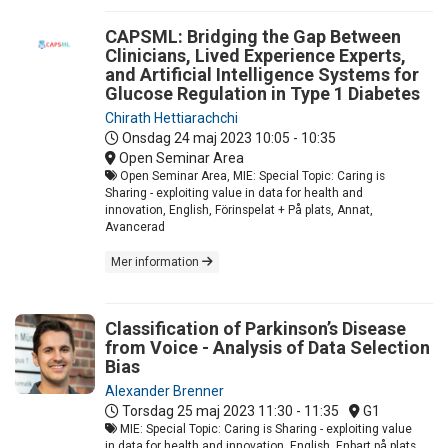
CAPSML: Bridging the Gap Between
Clinicians, Lived Experience Experts,
and Artificial Intelligence Systems for
Glucose Regulation in Type 1 Diabetes
Chirath Hettiarachchi
Onsdag 24 maj 2023
10:05 - 10:35
Open Seminar Area
Open Seminar Area, MIE: Special Topic: Caring is
Sharing - exploiting value in data for health and
innovation, English, Förinspelat + På plats, Annat,
Avancerad
Mer information
Classification of Parkinson’s Disease
from Voice - Analysis of Data Selection
Bias
Alexander Brenner
Torsdag 25 maj 2023
11:30 - 11:35
G1
MIE: Special Topic: Caring is Sharing - exploiting value
in data for health and innovation, English, Enbart på plats,