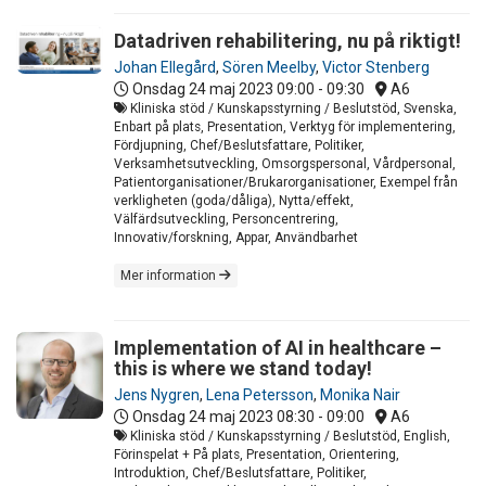
Datadriven rehabilitering, nu på riktigt!
Johan Ellegård
,
Sören Meelby
,
Victor Stenberg
Onsdag 24 maj 2023
09:00 - 09:30
A6
Kliniska stöd / Kunskapsstyrning / Beslutstöd, Svenska,
Enbart på plats, Presentation, Verktyg för implementering,
Fördjupning, Chef/Beslutsfattare, Politiker,
Verksamhetsutveckling, Omsorgspersonal, Vårdpersonal,
Patientorganisationer/Brukarorganisationer, Exempel från
verkligheten (goda/dåliga), Nytta/effekt,
Välfärdsutveckling, Personcentrering,
Innovativ/forskning, Appar, Användbarhet
Mer information
Implementation of AI in healthcare –
this is where we stand today!
Jens Nygren
,
Lena Petersson
,
Monika Nair
Onsdag 24 maj 2023
08:30 - 09:00
A6
Kliniska stöd / Kunskapsstyrning / Beslutstöd, English,
Förinspelat + På plats, Presentation, Orientering,
Introduktion, Chef/Beslutsfattare, Politiker,