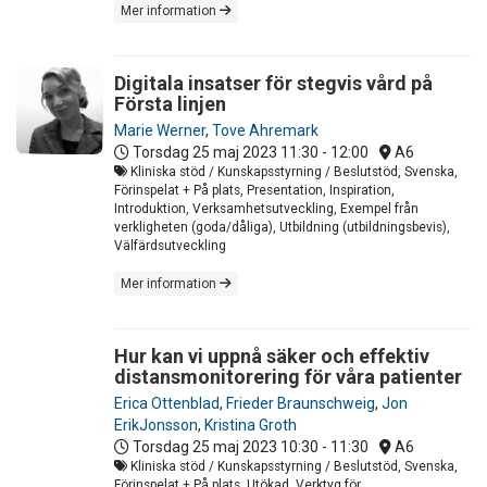
Mer information
Digitala insatser för stegvis vård på
Första linjen
Marie Werner
,
Tove Ahremark
Torsdag 25 maj 2023
11:30 - 12:00
A6
Kliniska stöd / Kunskapsstyrning / Beslutstöd, Svenska,
Förinspelat + På plats, Presentation, Inspiration,
Introduktion, Verksamhetsutveckling, Exempel från
verkligheten (goda/dåliga), Utbildning (utbildningsbevis),
Välfärdsutveckling
Mer information
Hur kan vi uppnå säker och effektiv
distansmonitorering för våra patienter
Erica Ottenblad
,
Frieder Braunschweig
,
Jon
ErikJonsson
,
Kristina Groth
Torsdag 25 maj 2023
10:30 - 11:30
A6
Kliniska stöd / Kunskapsstyrning / Beslutstöd, Svenska,
Förinspelat + På plats, Utökad, Verktyg för