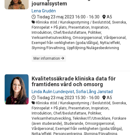
journalsystem
Lena Grudén
Tisdag 23 maj 2023
16:00 - 16:30
A5
Kliniska stöd / Kunskapsstyrning / Beslutstöd, Svenska,
Förinspelat + På plats, Presentation, Inspiration,
Introduktion, Chef/Beslutsfattare, Politiker,
Verksamhetsutveckling, Omsorgspersonal, Vårdpersonal,
Exempel från verkligheten (goda/dåliga), Nytta/effekt,
Styrning/Förvaltning, Uppföljning/Nulägesbeskrivning
Mer information
Kvalitetssäkrade kliniska data för
framtidens vård och omsorg
Linda Aulin Lundeqvist
,
Sofia Lång Janstad
Tisdag 23 maj 2023
15:30 - 16:00
A5
Kliniska stöd / Kunskapsstyrning / Beslutstöd, Svenska,
Förinspelat + På plats, Presentation, Inspiration,
Introduktion, Chef/Beslutsfattare, Politiker,
Verksamhetsutveckling, Tekniker/IT/Utvecklare, Forskare
(även studerande), Studerande, Omsorgspersonal,
Vårdpersonal, Exempel från verkligheten (goda/dåliga),
Nytta/effekt, Personcentrering, Styrning/Förvaltning,