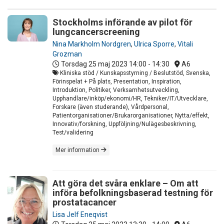
Stockholms införande av pilot för
lungcancerscreening
Nina Markholm Nordgren
,
Ulrica Sporre
,
Vitali
Grozman
Torsdag 25 maj 2023
14:00 - 14:30
A6
Kliniska stöd / Kunskapsstyrning / Beslutstöd, Svenska,
Förinspelat + På plats, Presentation, Inspiration,
Introduktion, Politiker, Verksamhetsutveckling,
Upphandlare/inköp/ekonomi/HR, Tekniker/IT/Utvecklare,
Forskare (även studerande), Vårdpersonal,
Patientorganisationer/Brukarorganisationer, Nytta/effekt,
Innovativ/forskning, Uppföljning/Nulägesbeskrivning,
Test/validering
Mer information
Att göra det svåra enklare – Om att
införa befolkningsbaserad testning för
prostatacancer
Lisa Jelf Eneqvist