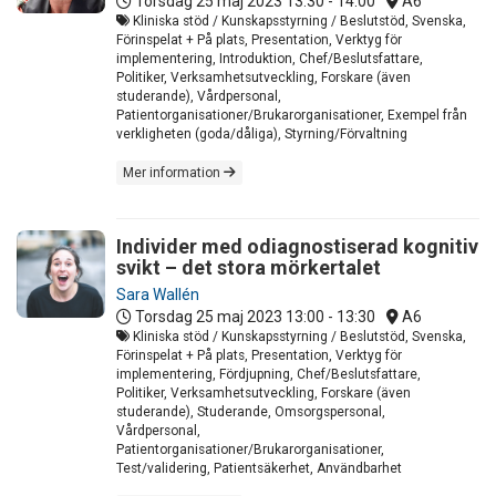
Torsdag 25 maj 2023
13:30 - 14:00
A6
Kliniska stöd / Kunskapsstyrning / Beslutstöd, Svenska,
Förinspelat + På plats, Presentation, Verktyg för
implementering, Introduktion, Chef/Beslutsfattare,
Politiker, Verksamhetsutveckling, Forskare (även
studerande), Vårdpersonal,
Patientorganisationer/Brukarorganisationer, Exempel från
verkligheten (goda/dåliga), Styrning/Förvaltning
Mer information
Individer med odiagnostiserad kognitiv
svikt – det stora mörkertalet
Sara Wallén
Torsdag 25 maj 2023
13:00 - 13:30
A6
Kliniska stöd / Kunskapsstyrning / Beslutstöd, Svenska,
Förinspelat + På plats, Presentation, Verktyg för
implementering, Fördjupning, Chef/Beslutsfattare,
Politiker, Verksamhetsutveckling, Forskare (även
studerande), Studerande, Omsorgspersonal,
Vårdpersonal,
Patientorganisationer/Brukarorganisationer,
Test/validering, Patientsäkerhet, Användbarhet