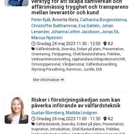
verktyg för att skapa samverkan och
affärsmässig trygghet och transparens
mellan leverantör och kund
Peter Kjäll
,
Annette Rietz
,
Catharina Borgenstierna
,
Christoffer Balthammar
,
Eva Sahlén
,
Johan
Lenander
,
Johanna Lethin Jacobson
,
Jonas Ek
,
Marcus Nyström
Onsdag 24 maj 2023
11:30 - 12:00
A2
Välfärdsteknik, Svenska, Enbart på plats, Presentation,
Orientering, Fördjupning, Chef/Beslutsfattare, Politiker,
Verksamhetsutveckling, Upphandlare/inköp/ekonomi/HR,
Omsorgspersonal, Vårdpersonal, Välfärdsutveckling,
Styrning/Förvaltning, Kommun, Juridik, Etik
Mer information
Risker i försörjningskedjan som kan
påverka införande av välfärdsteknik
Gustav Blomberg
,
Matilda Lindgren
Onsdag 24 maj 2023
11:00 - 11:30
A2
Välfärdsteknik, Svenska, Enbart på plats, Presentation,
Inspiration, Introduktion, Chef/Beslutsfattare, Politiker,