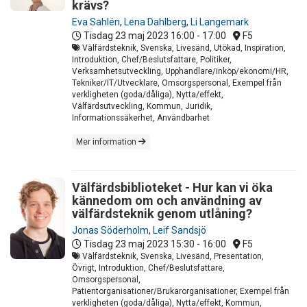
krävs?
Eva Sahlén
,
Lena Dahlberg
,
Li Langemark
Tisdag 23 maj 2023
16:00 - 17:00
F5
Välfärdsteknik, Svenska, Livesänd, Utökad, Inspiration,
Introduktion, Chef/Beslutsfattare, Politiker,
Verksamhetsutveckling, Upphandlare/inköp/ekonomi/HR,
Tekniker/IT/Utvecklare, Omsorgspersonal, Exempel från
verkligheten (goda/dåliga), Nytta/effekt,
Välfärdsutveckling, Kommun, Juridik,
Informationssäkerhet, Användbarhet
Mer information
Välfärdsbiblioteket - Hur kan vi öka
kännedom om och användning av
välfärdsteknik genom utlåning?
Jonas Söderholm
,
Leif Sandsjö
Tisdag 23 maj 2023
15:30 - 16:00
F5
Välfärdsteknik, Svenska, Livesänd, Presentation,
Övrigt, Introduktion, Chef/Beslutsfattare,
Omsorgspersonal,
Patientorganisationer/Brukarorganisationer, Exempel från
verkligheten (goda/dåliga), Nytta/effekt, Kommun,