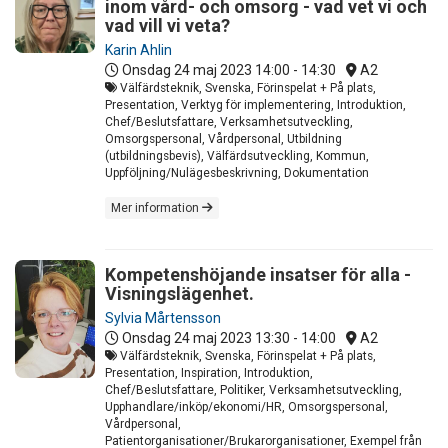
inom vård- och omsorg - vad vet vi och
vad vill vi veta?
Karin Ahlin
Onsdag 24 maj 2023
14:00 - 14:30
A2
Välfärdsteknik, Svenska, Förinspelat + På plats,
Presentation, Verktyg för implementering, Introduktion,
Chef/Beslutsfattare, Verksamhetsutveckling,
Omsorgspersonal, Vårdpersonal, Utbildning
(utbildningsbevis), Välfärdsutveckling, Kommun,
Uppföljning/Nulägesbeskrivning, Dokumentation
Mer information
Kompetenshöjande insatser för alla -
Visningslägenhet.
Sylvia Mårtensson
Onsdag 24 maj 2023
13:30 - 14:00
A2
Välfärdsteknik, Svenska, Förinspelat + På plats,
Presentation, Inspiration, Introduktion,
Chef/Beslutsfattare, Politiker, Verksamhetsutveckling,
Upphandlare/inköp/ekonomi/HR, Omsorgspersonal,
Vårdpersonal,
Patientorganisationer/Brukarorganisationer, Exempel från