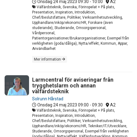
Onsdag 24 maj 2023
09:30 - 10:00
A2
Välfärdsteknik, Svenska, Förinspelat + På plats,
Presentation, Inspiration, Introduktion,
Chef/Beslutsfattare, Politiker, Verksamhetsutveckling,
Upphandlare/inköp/ekonomi/HR, Forskare (även
studerande), Studerande, Omsorgspersonal,
Vårdpersonal,
Patientorganisationer/Brukarorganisationer, Exempel från
verkligheten (goda/dåliga), Nytta/effekt, Kommun, Appar,
Användbarhet
Mer information
Larmcentral för aviseringar från
trygghetslarm och annan
välfärdsteknik
Solrunn Hårstad
Onsdag 24 maj 2023
09:00 - 09:30
A2
Välfärdsteknik, Svenska, Förinspelat + På plats,
Presentation, Inspiration, Introduktion,
Chef/Beslutsfattare, Politiker, Verksamhetsutveckling,
Upphandlare/inköp/ekonomi/HR, Tekniker/IT/Utvecklare,
Studerande, Omsorgspersonal, Exempel från verkligheten
(goda/dåliga), Nytta/effekt, Välfärdsutveckling, Kommun,