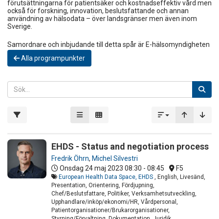
förutsättningarna för patientsäker och kostnadseffektiv vård men
också för forskning, innovation, beslutsfattande och annan
användning av hälsodata – över landsgränser men även inom
Sverige.
Samordnare och inbjudande till detta spår är E-hälsomyndigheten
Alla programpunkter
EHDS - Status and negotiation process
Fredrik Öhrn
,
Michel Silvestri
Onsdag 24 maj 2023
08:30 - 08:45
F5
European Health Data Space, EHDS
, English, Livesänd,
Presentation, Orientering, Fördjupning,
Chef/Beslutsfattare, Politiker, Verksamhetsutveckling,
Upphandlare/inköp/ekonomi/HR, Vårdpersonal,
Patientorganisationer/Brukarorganisationer,
Styrning/Förvaltning, Dokumentation, Juridik,