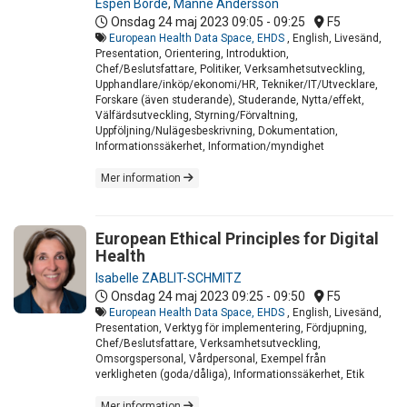
Espen Börde
,
Manne Andersson
Onsdag 24 maj 2023
09:05 - 09:25
F5
European Health Data Space, EHDS
, English, Livesänd,
Presentation, Orientering, Introduktion,
Chef/Beslutsfattare, Politiker, Verksamhetsutveckling,
Upphandlare/inköp/ekonomi/HR, Tekniker/IT/Utvecklare,
Forskare (även studerande), Studerande, Nytta/effekt,
Välfärdsutveckling, Styrning/Förvaltning,
Uppföljning/Nulägesbeskrivning, Dokumentation,
Informationssäkerhet, Information/myndighet
Mer information
European Ethical Principles for Digital
Health
Isabelle ZABLIT-SCHMITZ
Onsdag 24 maj 2023
09:25 - 09:50
F5
European Health Data Space, EHDS
, English, Livesänd,
Presentation, Verktyg för implementering, Fördjupning,
Chef/Beslutsfattare, Verksamhetsutveckling,
Omsorgspersonal, Vårdpersonal, Exempel från
verkligheten (goda/dåliga), Informationssäkerhet, Etik
Mer information