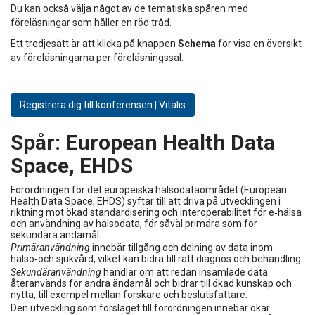
Du kan också välja något av de tematiska spåren med
föreläsningar som håller en röd tråd.
Ett tredjesätt är att klicka på knappen
Schema
för visa en översikt
av föreläsningarna per föreläsningssal.
Registrera dig till konferensen | Vitalis
Spår:
European Health Data
Space, EHDS
Förordningen för det europeiska hälsodataområdet (European
Health Data Space, EHDS) syftar till att driva på utvecklingen i
riktning mot ökad standardisering och interoperabilitet för e‑hälsa
och användning av hälsodata, för såväl primära som för
sekundära ändamål.
Primäranvändning
innebär tillgång och delning av data inom
hälso‑och sjukvård, vilket kan bidra till rätt diagnos och behandling.
Sekundäranvändning
handlar om att redan insamlade data
återanvänds för andra ändamål och bidrar till ökad kunskap och
nytta, till exempel mellan forskare och beslutsfattare.
Den utveckling som förslaget till förordningen innebär ökar