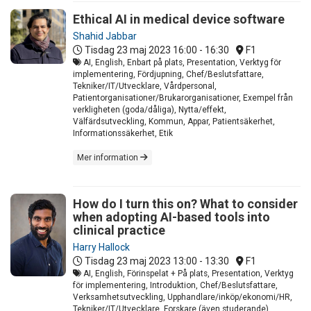
Ethical AI in medical device software
Shahid Jabbar
Tisdag 23 maj 2023
16:00 - 16:30
F1
AI, English, Enbart på plats, Presentation, Verktyg för
implementering, Fördjupning, Chef/Beslutsfattare,
Tekniker/IT/Utvecklare, Vårdpersonal,
Patientorganisationer/Brukarorganisationer, Exempel från
verkligheten (goda/dåliga), Nytta/effekt,
Välfärdsutveckling, Kommun, Appar, Patientsäkerhet,
Informationssäkerhet, Etik
Mer information
How do I turn this on? What to consider
when adopting AI-based tools into
clinical practice
Harry Hallock
Tisdag 23 maj 2023
13:00 - 13:30
F1
AI, English, Förinspelat + På plats, Presentation, Verktyg
för implementering, Introduktion, Chef/Beslutsfattare,
Verksamhetsutveckling, Upphandlare/inköp/ekonomi/HR,
Tekniker/IT/Utvecklare, Forskare (även studerande),