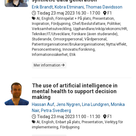
Erik Brandt
,
Kobra Etminani
,
Thomas Davidsson
Tisdag 23 maj 2023
16:30 - 17:00
F1
AI, English, Förinspelat + På plats, Presentation,
Inspiration, Fördjupning, Chef/Beslutsfattare, Politiker,
Verksamhetsutveckling, Upphandlare/inköp/ekonomi/HR,
Tekniker/IT/Utvecklare, Forskare (även studerande),
Studerande, Omsorgspersonal, Vårdpersonal,
Patientorganisationer/Brukarorganisationer, Nytta/effekt,
Personcentrering, Innovativ/forskning,
Informationssäkerhet, Etik
Mer information
The use of artificial intelligence in
mental health to support decision
making
Hassan Auf
,
Jens Nygren
,
Lina Lundgren
,
Monika
Nair
,
Petra Svedberg
Tisdag 23 maj 2023
11:00 - 11:30
F1
AI, English, Enbart på plats, Presentation, Verktyg för
implementering, Fördjupning