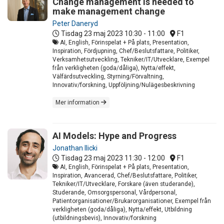
Change management is needed to
make management change
Peter Daneryd
Tisdag 23 maj 2023
10:30 - 11:00
F1
AI, English, Förinspelat + På plats, Presentation,
Inspiration, Fördjupning, Chef/Beslutsfattare, Politiker,
Verksamhetsutveckling, Tekniker/IT/Utvecklare, Exempel
från verkligheten (goda/dåliga), Nytta/effekt,
Välfärdsutveckling, Styrning/Förvaltning,
Innovativ/forskning, Uppföljning/Nulägesbeskrivning
Mer information
AI Models: Hype and Progress
Jonathan Ilicki
Tisdag 23 maj 2023
11:30 - 12:00
F1
AI, English, Förinspelat + På plats, Presentation,
Inspiration, Avancerad, Chef/Beslutsfattare, Politiker,
Tekniker/IT/Utvecklare, Forskare (även studerande),
Studerande, Omsorgspersonal, Vårdpersonal,
Patientorganisationer/Brukarorganisationer, Exempel från
verkligheten (goda/dåliga), Nytta/effekt, Utbildning
(utbildningsbevis), Innovativ/forskning