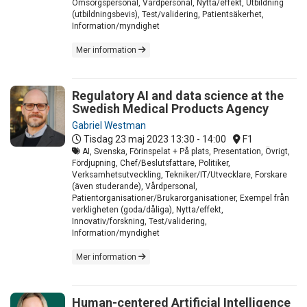
Omsorgspersonal, Vårdpersonal, Nytta/effekt, Utbildning
(utbildningsbevis), Test/validering, Patientsäkerhet,
Information/myndighet
Mer information
Regulatory AI and data science at the
Swedish Medical Products Agency
Gabriel Westman
Tisdag 23 maj 2023
13:30 - 14:00
F1
AI, Svenska, Förinspelat + På plats, Presentation, Övrigt,
Fördjupning, Chef/Beslutsfattare, Politiker,
Verksamhetsutveckling, Tekniker/IT/Utvecklare, Forskare
(även studerande), Vårdpersonal,
Patientorganisationer/Brukarorganisationer, Exempel från
verkligheten (goda/dåliga), Nytta/effekt,
Innovativ/forskning, Test/validering,
Information/myndighet
Mer information
Human-centered Artificial Intelligence