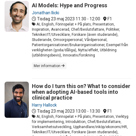
AI Models: Hype and Progress
Jonathan Ilicki
Tisdag 23 maj 2023
11:30 - 12:00
F1
AI, English, Förinspelat + På plats, Presentation,
Inspiration, Avancerad, Chef/Beslutsfattare, Politiker,
Tekniker/IT/Utvecklare, Forskare (även studerande),
Studerande, Omsorgspersonal, Vårdpersonal,
Patientorganisationer/Brukarorganisationer, Exempel från
verkligheten (goda/dåliga), Nytta/effekt, Utbildning
(utbildningsbevis), Innovativ/forskning
Mer information
How do I turn this on? What to consider
when adopting AI-based tools into
clinical practice
Harry Hallock
Tisdag 23 maj 2023
13:00 - 13:30
F1
AI, English, Förinspelat + På plats, Presentation, Verktyg
för implementering, Introduktion, Chef/Beslutsfattare,
Verksamhetsutveckling, Upphandlare/inköp/ekonomi/HR,
Tekniker/IT/Utvecklare, Forskare (även studerande),