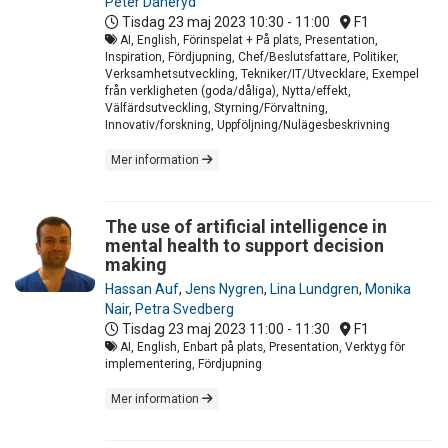
Peter Daneryd
Tisdag 23 maj 2023
10:30 - 11:00
F1
AI, English, Förinspelat + På plats, Presentation,
Inspiration, Fördjupning, Chef/Beslutsfattare, Politiker,
Verksamhetsutveckling, Tekniker/IT/Utvecklare, Exempel
från verkligheten (goda/dåliga), Nytta/effekt,
Välfärdsutveckling, Styrning/Förvaltning,
Innovativ/forskning, Uppföljning/Nulägesbeskrivning
Mer information
The use of artificial intelligence in
mental health to support decision
making
Hassan Auf
,
Jens Nygren
,
Lina Lundgren
,
Monika
Nair
,
Petra Svedberg
Tisdag 23 maj 2023
11:00 - 11:30
F1
AI, English, Enbart på plats, Presentation, Verktyg för
implementering, Fördjupning
Mer information