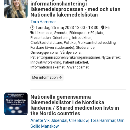
informationshantering i
läkemedelsprocessen - med och utan
Nationella läkemedelslistan
Tora Hammar
Torsdag 25 maj 2023
13:00 - 13:30
F6
Läkemedel, Svenska, Förinspelat + På plats,
Presentation, Orientering, Introduktion,
Chef/Beslutsfattare, Politiker, Verksamhetsutveckling,
Forskare (även studerande), Studerande,
Omsorgspersonal, Vårdpersonal,
Patientorganisationer/Brukarorganisationer, Nytta/effekt,
Innovativ/forskning, Patientsäkerhet,
Informationssäkerhet, Användbarhet
Mer information
Nationella gemensamma
läkemedelslistor i de Nordiska
länderna / Shared medication lists in
the Nordic countries
Anette Vik Jøsendal
,
Cille Bülow
,
Tora Hammar
,
Unn
Sollid Manskow