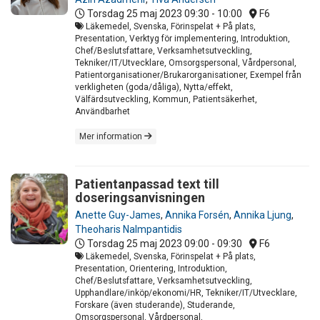
Torsdag 25 maj 2023
09:30 - 10:00
F6
Läkemedel, Svenska, Förinspelat + På plats,
Presentation, Verktyg för implementering, Introduktion,
Chef/Beslutsfattare, Verksamhetsutveckling,
Tekniker/IT/Utvecklare, Omsorgspersonal, Vårdpersonal,
Patientorganisationer/Brukarorganisationer, Exempel från
verkligheten (goda/dåliga), Nytta/effekt,
Välfärdsutveckling, Kommun, Patientsäkerhet,
Användbarhet
Mer information
Patientanpassad text till
doseringsanvisningen
Anette Guy-James
,
Annika Forsén
,
Annika Ljung
,
Theoharis Nalmpantidis
Torsdag 25 maj 2023
09:00 - 09:30
F6
Läkemedel, Svenska, Förinspelat + På plats,
Presentation, Orientering, Introduktion,
Chef/Beslutsfattare, Verksamhetsutveckling,
Upphandlare/inköp/ekonomi/HR, Tekniker/IT/Utvecklare,
Forskare (även studerande), Studerande,
Omsorgspersonal, Vårdpersonal,