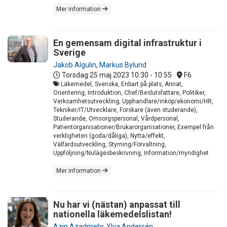
Mer information
En gemensam digital infrastruktur i
Sverige
Jakob Algulin
,
Markus Bylund
Torsdag 25 maj 2023
10:30 - 10:55
F6
Läkemedel, Svenska, Enbart på plats, Annat,
Orientering, Introduktion, Chef/Beslutsfattare, Politiker,
Verksamhetsutveckling, Upphandlare/inköp/ekonomi/HR,
Tekniker/IT/Utvecklare, Forskare (även studerande),
Studerande, Omsorgspersonal, Vårdpersonal,
Patientorganisationer/Brukarorganisationer, Exempel från
verkligheten (goda/dåliga), Nytta/effekt,
Välfärdsutveckling, Styrning/Förvaltning,
Uppföljning/Nulägesbeskrivning, Information/myndighet
Mer information
Nu har vi (nästan) anpassat till
nationella läkemedelslistan!
Azin Azadmehr
,
Ylva Andersén