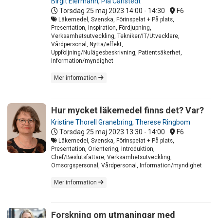
Birgit Eiermann
,
Pia Carlstedt
Torsdag 25 maj 2023
14:00 - 14:30
F6
Läkemedel, Svenska, Förinspelat + På plats,
Presentation, Inspiration, Fördjupning,
Verksamhetsutveckling, Tekniker/IT/Utvecklare,
Vårdpersonal, Nytta/effekt,
Uppföljning/Nulägesbeskrivning, Patientsäkerhet,
Information/myndighet
Mer information
Hur mycket läkemedel finns det? Var?
Kristine Thorell Granebring
,
Therese Ringbom
Torsdag 25 maj 2023
13:30 - 14:00
F6
Läkemedel, Svenska, Förinspelat + På plats,
Presentation, Orientering, Introduktion,
Chef/Beslutsfattare, Verksamhetsutveckling,
Omsorgspersonal, Vårdpersonal, Information/myndighet
Mer information
Forskning om utmaningar med