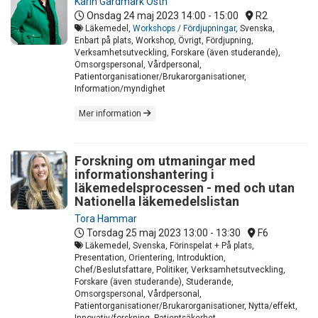
Karin Gårdmark Östh
Onsdag 24 maj 2023
14:00 - 15:00
R2
Läkemedel,
Workshops / Fördjupningar
, Svenska,
Enbart på plats, Workshop, Övrigt, Fördjupning,
Verksamhetsutveckling, Forskare (även studerande),
Omsorgspersonal, Vårdpersonal,
Patientorganisationer/Brukarorganisationer,
Information/myndighet
Mer information
Forskning om utmaningar med
informationshantering i
läkemedelsprocessen - med och utan
Nationella läkemedelslistan
Tora Hammar
Torsdag 25 maj 2023
13:00 - 13:30
F6
Läkemedel, Svenska, Förinspelat + På plats,
Presentation, Orientering, Introduktion,
Chef/Beslutsfattare, Politiker, Verksamhetsutveckling,
Forskare (även studerande), Studerande,
Omsorgspersonal, Vårdpersonal,
Patientorganisationer/Brukarorganisationer, Nytta/effekt,
Innovativ/forskning, Patientsäkerhet,