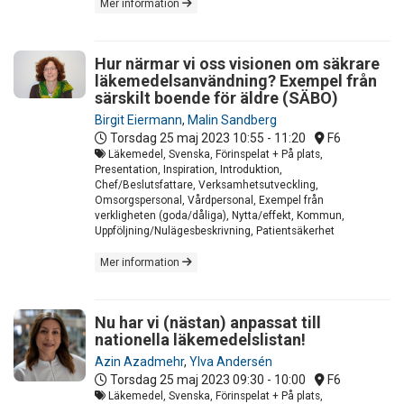
Mer information
Hur närmar vi oss visionen om säkrare
läkemedelsanvändning? Exempel från
särskilt boende för äldre (SÄBO) ​
Birgit Eiermann
,
Malin Sandberg
Torsdag 25 maj 2023
10:55 - 11:20
F6
Läkemedel, Svenska, Förinspelat + På plats,
Presentation, Inspiration, Introduktion,
Chef/Beslutsfattare, Verksamhetsutveckling,
Omsorgspersonal, Vårdpersonal, Exempel från
verkligheten (goda/dåliga), Nytta/effekt, Kommun,
Uppföljning/Nulägesbeskrivning, Patientsäkerhet
Mer information
Nu har vi (nästan) anpassat till
nationella läkemedelslistan!
Azin Azadmehr
,
Ylva Andersén
Torsdag 25 maj 2023
09:30 - 10:00
F6
Läkemedel, Svenska, Förinspelat + På plats,