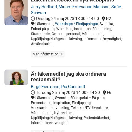
Jerry Hedlund
,
Miriam Entesarian Matsson
,
Sofie
Schwan
Onsdag 24 maj 2023
13:00 - 14:00
R2
Läkemedel,
Workshops / Fördjupningar
, Svenska,
Enbart på plats, Workshop, Inspiration, Fördjupning,
Studerande, Omsorgspersonal, Vårdpersonal,
Uppföljning/Nulägesbeskrivning, Information/myndighet,
Användbarhet
Mer information
Är läkemedlet jag ska ordinera
restanmält?
Birgit Eiermann
,
Pia Carlstedt
Torsdag 25 maj 2023
14:00 - 14:30
F6
Läkemedel, Svenska, Förinspelat + På plats,
Presentation, Inspiration, Fördjupning,
Verksamhetsutveckling, Tekniker/IT/Utvecklare,
Vårdpersonal, Nytta/effekt,
Uppföljning/Nulägesbeskrivning, Patientsäkerhet,
Information/myndighet