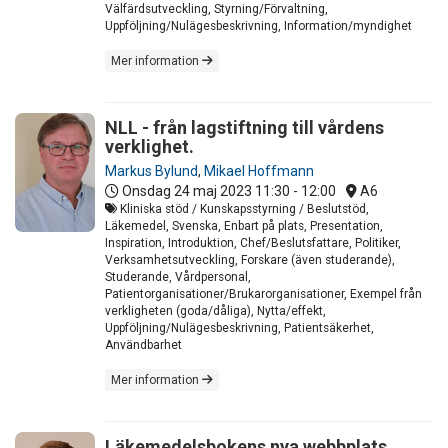
Välfärdsutveckling, Styrning/Förvaltning,
Uppföljning/Nulägesbeskrivning, Information/myndighet
Mer information
NLL - från lagstiftning till vårdens
verklighet.
Markus Bylund
,
Mikael Hoffmann
Onsdag 24 maj 2023
11:30 - 12:00
A6
Kliniska stöd / Kunskapsstyrning / Beslutstöd,
Läkemedel, Svenska, Enbart på plats, Presentation,
Inspiration, Introduktion, Chef/Beslutsfattare, Politiker,
Verksamhetsutveckling, Forskare (även studerande),
Studerande, Vårdpersonal,
Patientorganisationer/Brukarorganisationer, Exempel från
verkligheten (goda/dåliga), Nytta/effekt,
Uppföljning/Nulägesbeskrivning, Patientsäkerhet,
Användbarhet
Mer information
Läkemedelsbokens nya webbplats