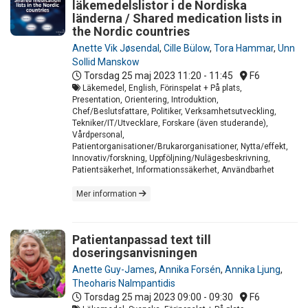
läkemedelslistor i de Nordiska
länderna / Shared medication lists in
the Nordic countries
Anette Vik Jøsendal
,
Cille Bülow
,
Tora Hammar
,
Unn
Sollid Manskow
Torsdag 25 maj 2023
11:20 - 11:45
F6
Läkemedel, English, Förinspelat + På plats,
Presentation, Orientering, Introduktion,
Chef/Beslutsfattare, Politiker, Verksamhetsutveckling,
Tekniker/IT/Utvecklare, Forskare (även studerande),
Vårdpersonal,
Patientorganisationer/Brukarorganisationer, Nytta/effekt,
Innovativ/forskning, Uppföljning/Nulägesbeskrivning,
Patientsäkerhet, Informationssäkerhet, Användbarhet
Mer information
Patientanpassad text till
doseringsanvisningen
Anette Guy-James
,
Annika Forsén
,
Annika Ljung
,
Theoharis Nalmpantidis
Torsdag 25 maj 2023
09:00 - 09:30
F6