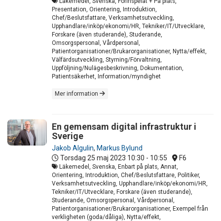
Läkemedel, Svenska, Förinspelat + På plats,
Presentation, Orientering, Introduktion,
Chef/Beslutsfattare, Verksamhetsutveckling,
Upphandlare/inköp/ekonomi/HR, Tekniker/IT/Utvecklare,
Forskare (även studerande), Studerande,
Omsorgspersonal, Vårdpersonal,
Patientorganisationer/Brukarorganisationer, Nytta/effekt,
Välfärdsutveckling, Styrning/Förvaltning,
Uppföljning/Nulägesbeskrivning, Dokumentation,
Patientsäkerhet, Information/myndighet
Mer information
En gemensam digital infrastruktur i
Sverige
Jakob Algulin
,
Markus Bylund
Torsdag 25 maj 2023
10:30 - 10:55
F6
Läkemedel, Svenska, Enbart på plats, Annat,
Orientering, Introduktion, Chef/Beslutsfattare, Politiker,
Verksamhetsutveckling, Upphandlare/inköp/ekonomi/HR,
Tekniker/IT/Utvecklare, Forskare (även studerande),
Studerande, Omsorgspersonal, Vårdpersonal,
Patientorganisationer/Brukarorganisationer, Exempel från
verkligheten (goda/dåliga), Nytta/effekt,