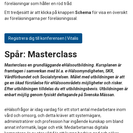
föreläsningar som håller en röd tråd.
Ett tredjesätt är att klicka på knappen
Schema
för visa en översikt
av föreläsningarna per föreläsningssal.
Registrera dig till konferensen | Vitalis
Spår:
Masterclass
Masterclass en grundläggande eHälsoutbildning. Kursplanen är
framtagen i samverkan med bl.a. e-Hälsomyndigheten, SKR,
Vårdförbundet och Socialstyrelsen. Målet med utbildningen är att
ge en ökad förståelse för eHälsoområdets möjligheter och risker.
Efter utbildningen tilldelas du ett utbildningsbevis. Utbildningen är
enbart möjlig genom fysiskt deltagande på Svenska Mässan.
eHälsofrågor är idag vardag för ett stort antal medarbetare inom
vård och omsorg, och detta kräver att systemägare,
administratörer och profession har ingående kunskap om bland
annat informatik, lagar och etik. Medarbetarnas digitala