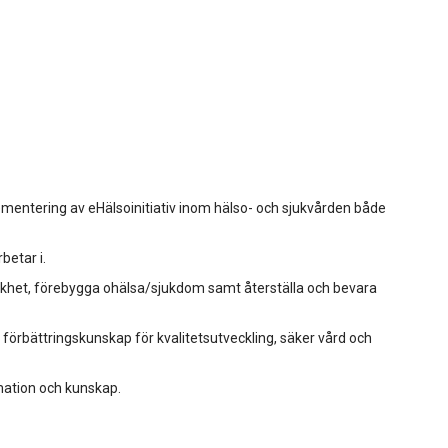
entering av eHälsoinitiativ inom hälso- och sjukvården både
betar i.
friskhet, förebygga ohälsa/sjukdom samt återställa och bevara
örbättringskunskap för kvalitetsutveckling, säker vård och
mation och kunskap.