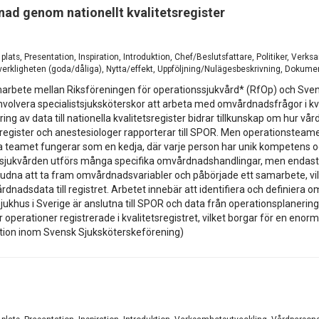
nad genom nationellt kvalitetsregister
å plats, Presentation, Inspiration, Introduktion, Chef/Beslutsfattare, Politiker, V
verkligheten (goda/dåliga), Nytta/effekt, Uppföljning/Nulägesbeskrivning, Dokume
rbete mellan Riksföreningen för operationssjukvård* (RfOp) och Svenskt
involvera specialistsjuksköterskor att arbeta med omvårdnadsfrågor i kva
ring av data till nationella kvalitetsregister bidrar tillkunskap om hur v
etsregister och anestesiologer rapporterar till SPOR. Men operationstea
 teamet fungerar som en kedja, där varje person har unik kompetens oc
jukvården utförs många specifika omvårdnadshandlingar, men endast et
bjudna att ta fram omvårdnadsvariabler och påbörjade ett samarbete, vilke
dnadsdata till registret. Arbetet innebär att identifiera och definiera
 sjukhus i Sverige är anslutna till SPOR och data från operationsplanering
ner operationer registrerade i kvalitetsregistret, vilket borgar för en eno
ktion inom Svensk Sjuksköterskeförening)