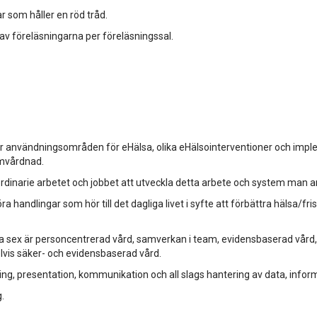
r som håller en röd tråd.
 av föreläsningarna per föreläsningssal.
användningsområden för eHälsa, olika eHälsointerventioner och implem
omvårdnad.
 ordinarie arbetet och jobbet att utveckla detta arbete och system man ar
a handlingar som hör till det dagliga livet i syfte att förbättra hälsa/
sex är personcentrerad vård, samverkan i team, evidensbaserad vård, f
vis säker- och evidensbaserad vård.
, presentation, kommunikation och all slags hantering av data, infor
.