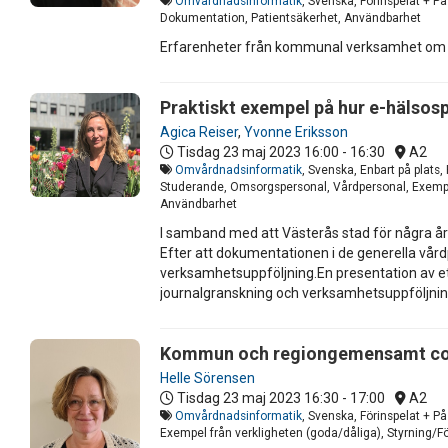
Omvårdnadsinformatik
, Svenska, Förinspelat + P
Dokumentation, Patientsäkerhet, Användbarhet
Erfarenheter från kommunal verksamhet om 
Praktiskt exempel på hur e-hälsos
Agica Reiser
,
Yvonne Eriksson
Tisdag 23 maj 2023
16:00 - 16:30
A2
Omvårdnadsinformatik
, Svenska, Enbart på plats,
Studerande, Omsorgspersonal, Vårdpersonal, Exempel
Användbarhet
I samband med att Västerås stad för några år
Efter att dokumentationen i de generella vård
verksamhetsuppföljning.En presentation av ett
journalgranskning och verksamhetsuppföljnin
Kommun och regiongemensamt core
Helle Sörensen
Tisdag 23 maj 2023
16:30 - 17:00
A2
Omvårdnadsinformatik
, Svenska, Förinspelat + P
Exempel från verkligheten (goda/dåliga), Styrning/