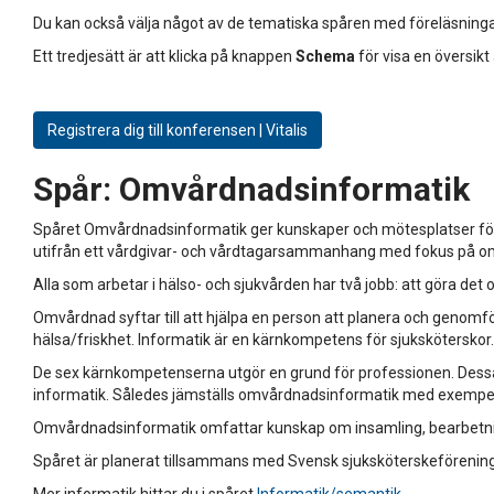
Du kan också välja något av de tematiska spåren med föreläsninga
Ett tredjesätt är att klicka på knappen
Schema
för visa en översikt
Registrera dig till konferensen | Vitalis
Spår:
Omvårdnadsinformatik
Spåret Omvårdnadsinformatik ger kunskaper och mötesplatser för 
utifrån ett vårdgivar- och vårdtagarsammanhang med fokus på 
Alla som arbetar i hälso- och sjukvården har två jobb: att göra det
Omvårdnad syftar till att hjälpa en person att planera och genomför
hälsa/friskhet. Informatik är en kärnkompetens för sjuksköterskor.
De sex kärnkompetenserna utgör en grund för professionen. Dessa 
informatik. Således jämställs omvårdnadsinformatik med exempel
Omvårdnadsinformatik omfattar kunskap om insamling, bearbetning
Spåret är planerat tillsammans med Svensk sjuksköterskeförening
Mer informatik hittar du i spåret
Informatik/semantik