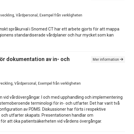
utveckling, Vårdpersonal, Exempel från verkligheten
enskt språkurval i Snomed CT har ett arbete gjorts för att mappa
egionens standardiserade vårdplaner och hur mycket som kan
ör dokumentation av in- och
Mer information
tveckling, Vårdpersonal, Exempel från verkligheten
tem vid vårdövergångar. I och med upphandling och implementering
temoberoende terminologi för in- och utfarter. Det har varit två
figuration av PDMS. Diskussioner har förts i respektive
 och utfarter skapats. Presentationen handlar om
för att öka patientsäkerheten vid vårdens övergångar.