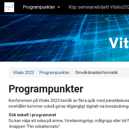
Programpunkter
Köp seminariebiljett Vitalis20
Vitalis 2023
Programpunkter
Omvårdnadsinformatik
Programpunkter
Konferensen på Vitalis 2023 består av flera spår med paneldiskuss
innehållet kommer också göras tillgängligt digitalt via livesändning
Sök enkelt i programmet
Du kan välja att söka på ämne, föreläsningstyp, målgrupp eller tid f
knappen "Fler sökalternativ".