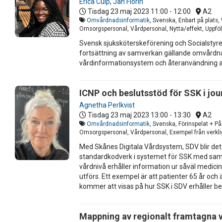
Erica Culp
,
Jan Florin
Tisdag 23 maj 2023
11:00 - 12:00
A2
Omvårdnadsinformatik
, Svenska, Enbart på plats
Omsorgspersonal, Vårdpersonal, Nytta/effekt, Uppfö
Svensk sjuksköterskeförening och Socialstyr
fortsättning av samverkan gällande omvårdn
vårdinformationsystem och återanvändning av
ICNP och beslutsstöd för SSK i jo
Agnetha Perlkvist
Tisdag 23 maj 2023
13:00 - 13:30
A2
Omvårdnadsinformatik
, Svenska, Förinspelat + P
Omsorgspersonal, Vårdpersonal, Exempel från verkli
Med Skånes Digitala Vårdsystem, SDV blir det 
standardkodverk i systemet för SSK med samma 
vårdnivå erhåller information ur såväl medic
utförs. Ett exempel är att patienter 65 år och
kommer att visas på hur SSK i SDV erhåller b
Mappning av regionalt framtagna