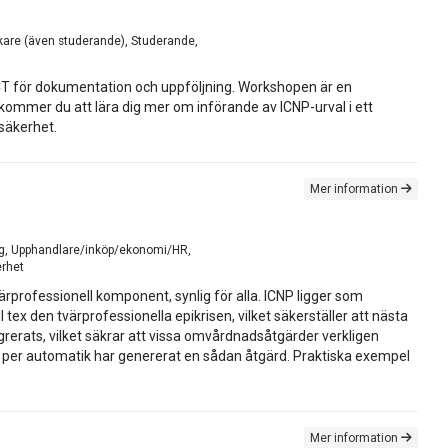
skare (även studerande), Studerande,
T för dokumentation och uppföljning. Workshopen är en
mer du att lära dig mer om införande av ICNP-urval i ett
säkerhet.
Mer information
ling, Upphandlare/inköp/ekonomi/HR,
erhet
professionell komponent, synlig för alla. ICNP ligger som
 den tvärprofessionella epikrisen, vilket säkerställer att nästa
rerats, vilket säkrar att vissa omvårdnadsåtgärder verkligen
met per automatik har genererat en sådan åtgärd. Praktiska exempel
Mer information