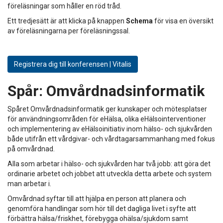
föreläsningar som håller en röd tråd.
Ett tredjesätt är att klicka på knappen
Schema
för visa en översikt
av föreläsningarna per föreläsningssal.
Registrera dig till konferensen | Vitalis
Spår:
Omvårdnadsinformatik
Spåret Omvårdnadsinformatik ger kunskaper och mötesplatser
för användningsområden för eHälsa, olika eHälsointerventioner
och implementering av eHälsoinitiativ inom hälso- och sjukvården
både utifrån ett vårdgivar- och vårdtagarsammanhang med fokus
på omvårdnad.
Alla som arbetar i hälso- och sjukvården har två jobb: att göra det
ordinarie arbetet och jobbet att utveckla detta arbete och system
man arbetar i.
Omvårdnad syftar till att hjälpa en person att planera och
genomföra handlingar som hör till det dagliga livet i syfte att
förbättra hälsa/friskhet, förebygga ohälsa/sjukdom samt