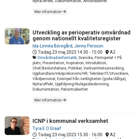
Nytta/effekt, Dokumentation, Användbarhet
Mer information
Utveckling av perioperativ omvårdnad
genom nationellt kvalitetsregister
Ida-Linnéa Böregård
,
Jenny Persson
Tisdag 23 maj 2023
14:30 - 15:00
A2
Omvårdnadsinformatik
, Svenska, Förinspelat + På
plats, Presentation, Inspiration, Introduktion,
Chef/Beslutsfattare, Politiker, Verksamhetsutveckling,
Upphandlare/inköp/ekonomi/HR, Tekniker/IT/Utvecklare,
Vårdpersonal, Exempel från verkligheten (goda/dåliga),
Nytta/effekt, Uppföljning/Nulägesbeskrivning,
Dokumentation, Patientsäkerhet
Mer information
ICNP i kommunal verksamhet
Tyra E O Graaf
Tisdag 23 maj 2023
15:30 - 16:00
A2