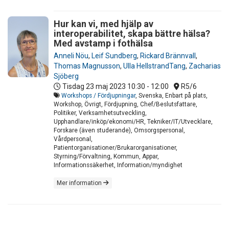
Hur kan vi, med hjälp av
interoperabilitet, skapa bättre hälsa?
Med avstamp i fothälsa
Anneli Nöu
,
Leif Sundberg
,
Rickard Brännvall
,
Thomas Magnusson
,
Ulla HellstrandTang
,
Zacharias
Sjöberg
Tisdag 23 maj 2023
10:30 - 12:00
R5/6
Workshops / Fördjupningar
, Svenska, Enbart på plats,
Workshop, Övrigt, Fördjupning, Chef/Beslutsfattare,
Politiker, Verksamhetsutveckling,
Upphandlare/inköp/ekonomi/HR, Tekniker/IT/Utvecklare,
Forskare (även studerande), Omsorgspersonal,
Vårdpersonal,
Patientorganisationer/Brukarorganisationer,
Styrning/Förvaltning, Kommun, Appar,
Informationssäkerhet, Information/myndighet
Mer information