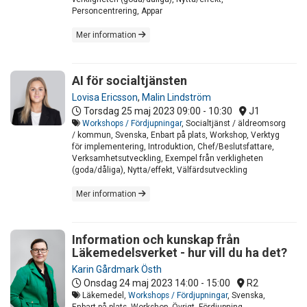
Personcentrering, Appar
Mer information
AI för socialtjänsten
Lovisa Ericsson
,
Malin Lindström
Torsdag 25 maj 2023
09:00 - 10:30
J1
Workshops / Fördjupningar
, Socialtjänst / äldreomsorg
/ kommun, Svenska, Enbart på plats, Workshop, Verktyg
för implementering, Introduktion, Chef/Beslutsfattare,
Verksamhetsutveckling, Exempel från verkligheten
(goda/dåliga), Nytta/effekt, Välfärdsutveckling
Mer information
Information och kunskap från
Läkemedelsverket - hur vill du ha det?
Karin Gårdmark Östh
Onsdag 24 maj 2023
14:00 - 15:00
R2
Läkemedel,
Workshops / Fördjupningar
, Svenska,
Enbart på plats, Workshop, Övrigt, Fördjupning,