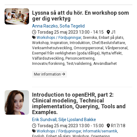
Lyssna så att du hör. En workshop som
ger dig verktyg
Anna Raczko
,
Sofia Tegelid
Torsdag 25 maj 2023
13:00 - 14:15
J1
Workshops / Fördjupningar
, Svenska, Enbart på plats,
Workshop, Inspiration, Introduktion, Chef/Beslutsfattare,
Verksamhetsutveckling, Omsorgspersonal, Vårdpersonal,
Exempel från verkligheten (goda/dåliga), Nytta/effekt,
Välfärdsutveckling, Personcentrering,
Innovativ/forskning, Test/validering, Användbarhet
Mer information
Introduction to openEHR, part 2:
Clinical modeling, Technical
implementation, Querying, Tools and
Examples.
Erik Sundvall
,
Silje Ljosland Bakke
Torsdag 25 maj 2023
13:00 - 15:00
R17/18
Workshops / Fördjupningar
,
Informatik/semantik
,
English, Enbart på plats, Workshop, Orientering,