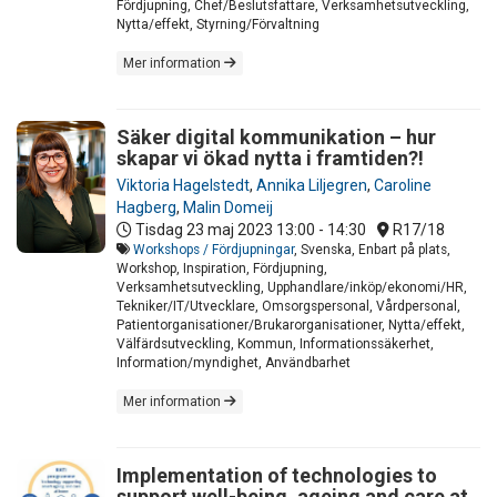
Fördjupning, Chef/Beslutsfattare, Verksamhetsutveckling,
Nytta/effekt, Styrning/Förvaltning
Mer information
Säker digital kommunikation – hur
skapar vi ökad nytta i framtiden?!
Viktoria Hagelstedt
,
Annika Liljegren
,
Caroline
Hagberg
,
Malin Domeij
Tisdag 23 maj 2023
13:00 - 14:30
R17/18
Workshops / Fördjupningar
, Svenska, Enbart på plats,
Workshop, Inspiration, Fördjupning,
Verksamhetsutveckling, Upphandlare/inköp/ekonomi/HR,
Tekniker/IT/Utvecklare, Omsorgspersonal, Vårdpersonal,
Patientorganisationer/Brukarorganisationer, Nytta/effekt,
Välfärdsutveckling, Kommun, Informationssäkerhet,
Information/myndighet, Användbarhet
Mer information
Implementation of technologies to
support well-being, ageing and care at