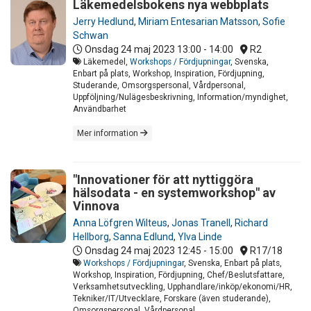
Läkemedelsbokens nya webbplats
Jerry Hedlund
,
Miriam Entesarian Matsson
,
Sofie
Schwan
Onsdag 24 maj 2023
13:00 - 14:00
R2
Läkemedel,
Workshops / Fördjupningar
, Svenska,
Enbart på plats, Workshop, Inspiration, Fördjupning,
Studerande, Omsorgspersonal, Vårdpersonal,
Uppföljning/Nulägesbeskrivning, Information/myndighet,
Användbarhet
Mer information
"Innovationer för att nyttiggöra
hälsodata - en systemworkshop" av
Vinnova
Anna Löfgren Wilteus
,
Jonas Tranell
,
Richard
Hellborg
,
Sanna Edlund
,
Ylva Linde
Onsdag 24 maj 2023
12:45 - 15:00
R17/18
Workshops / Fördjupningar
, Svenska, Enbart på plats,
Workshop, Inspiration, Fördjupning, Chef/Beslutsfattare,
Verksamhetsutveckling, Upphandlare/inköp/ekonomi/HR,
Tekniker/IT/Utvecklare, Forskare (även studerande),
Omsorgspersonal, Vårdpersonal,