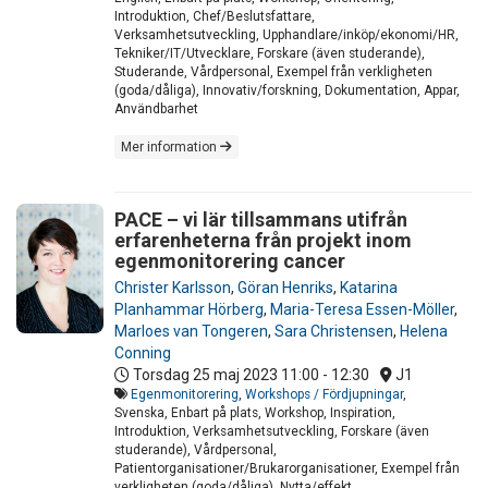
Introduktion, Chef/Beslutsfattare,
Verksamhetsutveckling, Upphandlare/inköp/ekonomi/HR,
Tekniker/IT/Utvecklare, Forskare (även studerande),
Studerande, Vårdpersonal, Exempel från verkligheten
(goda/dåliga), Innovativ/forskning, Dokumentation, Appar,
Användbarhet
Mer information
PACE – vi lär tillsammans utifrån
erfarenheterna från projekt inom
egenmonitorering cancer
Christer Karlsson
,
Göran Henriks
,
Katarina
Planhammar Hörberg
,
Maria-Teresa Essen-Möller
,
Marloes van Tongeren
,
Sara Christensen
,
Helena
Conning
Torsdag 25 maj 2023
11:00 - 12:30
J1
Egenmonitorering
,
Workshops / Fördjupningar
,
Svenska, Enbart på plats, Workshop, Inspiration,
Introduktion, Verksamhetsutveckling, Forskare (även
studerande), Vårdpersonal,
Patientorganisationer/Brukarorganisationer, Exempel från
verkligheten (goda/dåliga), Nytta/effekt,