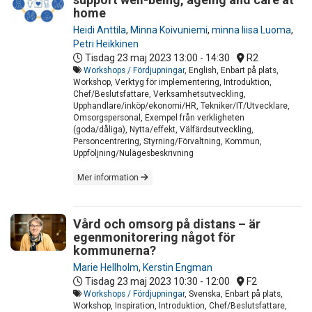
home
Heidi Anttila
,
Minna Koivuniemi
,
minna liisa Luoma
,
Petri Heikkinen
Tisdag 23 maj 2023
13:00 - 14:30
R2
Workshops / Fördjupningar
, English, Enbart på plats,
Workshop, Verktyg för implementering, Introduktion,
Chef/Beslutsfattare, Verksamhetsutveckling,
Upphandlare/inköp/ekonomi/HR, Tekniker/IT/Utvecklare,
Omsorgspersonal, Exempel från verkligheten
(goda/dåliga), Nytta/effekt, Välfärdsutveckling,
Personcentrering, Styrning/Förvaltning, Kommun,
Uppföljning/Nulägesbeskrivning
Mer information
Vård och omsorg på distans – är
egenmonitorering något för
kommunerna?
Marie Hellholm
,
Kerstin Engman
Tisdag 23 maj 2023
10:30 - 12:00
F2
Workshops / Fördjupningar
, Svenska, Enbart på plats,
Workshop, Inspiration, Introduktion, Chef/Beslutsfattare,