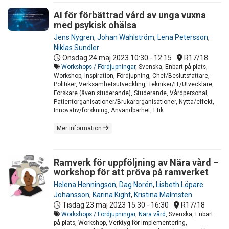
AI för förbättrad vård av unga vuxna
med psykisk ohälsa
Jens Nygren
,
Johan Wahlström
,
Lena Petersson
,
Niklas Sundler
Onsdag 24 maj 2023
10:30 - 12:15
R17/18
Workshops / Fördjupningar
, Svenska, Enbart på plats,
Workshop, Inspiration, Fördjupning, Chef/Beslutsfattare,
Politiker, Verksamhetsutveckling, Tekniker/IT/Utvecklare,
Forskare (även studerande), Studerande, Vårdpersonal,
Patientorganisationer/Brukarorganisationer, Nytta/effekt,
Innovativ/forskning, Användbarhet, Etik
Mer information
Ramverk för uppföljning av Nära vård –
workshop för att pröva på ramverket
Helena Henningson
,
Dag Norén
,
Lisbeth Löpare
Johansson
,
Karina Kight
,
Kristina Malmsten
Tisdag 23 maj 2023
15:30 - 16:30
R17/18
Workshops / Fördjupningar
,
Nära vård
, Svenska, Enbart
på plats, Workshop, Verktyg för implementering,