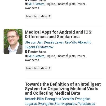
MIE: Posters
, English, Enbart på plats, Poster,
Avancerad
Mer information
Medical Apps for Android and iOS:
Differences and Similarities
Ute von Jan
,
Dennis Lawin
,
Urs-Vito Albrecht
,
Evgenii Pustozerov
Poster Area
MIE: Posters
, English, Enbart på plats, Poster,
Avancerad
Mer information
Towards the Definition of an Intelligent
System for Organizing Medical Visits
and Collecting Medical Data
Antonis Billis
,
Panagiotis Bamidis
,
Evangelos
Logaras
,
Evangelos Stamkopoulos
,
Paraskevas