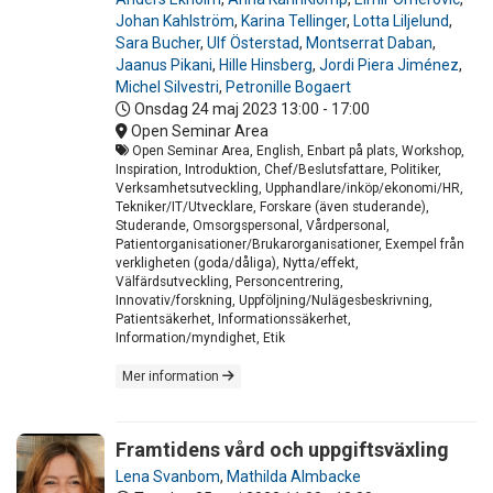
Johan Kahlström
,
Karina Tellinger
,
Lotta Liljelund
,
Sara Bucher
,
Ulf Österstad
,
Montserrat Daban
,
Jaanus Pikani
,
Hille Hinsberg
,
Jordi Piera Jiménez
,
Michel Silvestri
,
Petronille Bogaert
Onsdag 24 maj 2023
13:00 - 17:00
Open Seminar Area
Open Seminar Area, English, Enbart på plats, Workshop,
Inspiration, Introduktion, Chef/Beslutsfattare, Politiker,
Verksamhetsutveckling, Upphandlare/inköp/ekonomi/HR,
Tekniker/IT/Utvecklare, Forskare (även studerande),
Studerande, Omsorgspersonal, Vårdpersonal,
Patientorganisationer/Brukarorganisationer, Exempel från
verkligheten (goda/dåliga), Nytta/effekt,
Välfärdsutveckling, Personcentrering,
Innovativ/forskning, Uppföljning/Nulägesbeskrivning,
Patientsäkerhet, Informationssäkerhet,
Information/myndighet, Etik
Mer information
Framtidens vård och uppgiftsväxling
Lena Svanbom
,
Mathilda Almbacke