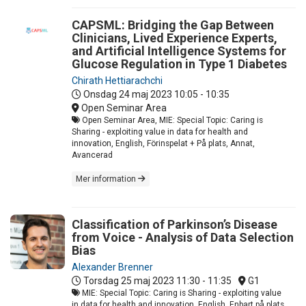
CAPSML: Bridging the Gap Between
Clinicians, Lived Experience Experts,
and Artificial Intelligence Systems for
Glucose Regulation in Type 1 Diabetes
Chirath Hettiarachchi
Onsdag 24 maj 2023
10:05 - 10:35
Open Seminar Area
Open Seminar Area, MIE: Special Topic: Caring is
Sharing - exploiting value in data for health and
innovation, English, Förinspelat + På plats, Annat,
Avancerad
Mer information
Classification of Parkinson’s Disease
from Voice - Analysis of Data Selection
Bias
Alexander Brenner
Torsdag 25 maj 2023
11:30 - 11:35
G1
MIE: Special Topic: Caring is Sharing - exploiting value
in data for health and innovation, English, Enbart på plats,