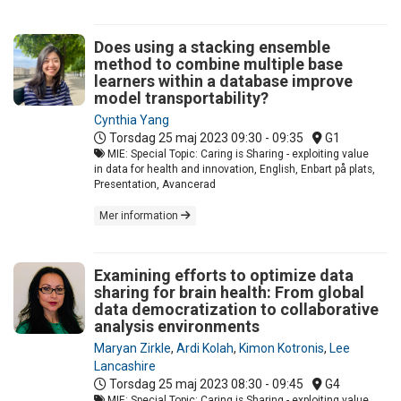
Does using a stacking ensemble
method to combine multiple base
learners within a database improve
model transportability?
Cynthia Yang
Torsdag 25 maj 2023
09:30 - 09:35
G1
MIE: Special Topic: Caring is Sharing - exploiting value
in data for health and innovation, English, Enbart på plats,
Presentation, Avancerad
Mer information
Examining efforts to optimize data
sharing for brain health: From global
data democratization to collaborative
analysis environments
Maryan Zirkle
,
Ardi Kolah
,
Kimon Kotronis
,
Lee
Lancashire
Torsdag 25 maj 2023
08:30 - 09:45
G4
MIE: Special Topic: Caring is Sharing - exploiting value