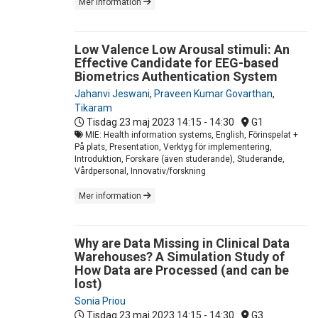
Mer information
Low Valence Low Arousal stimuli: An
Effective Candidate for EEG-based
Biometrics Authentication System
Jahanvi Jeswani
,
Praveen Kumar Govarthan
,
Tikaram
Tisdag 23 maj 2023
14:15 - 14:30
G1
MIE: Health information systems, English, Förinspelat +
På plats, Presentation, Verktyg för implementering,
Introduktion, Forskare (även studerande), Studerande,
Vårdpersonal, Innovativ/forskning
Mer information
Why are Data Missing in Clinical Data
Warehouses? A Simulation Study of
How Data are Processed (and can be
lost)
Sonia Priou
Tisdag 23 maj 2023
14:15 - 14:30
G3