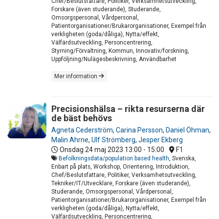
Chef/Beslutsfattare, Politiker, Verksamhetsutveckling,
Forskare (även studerande), Studerande,
Omsorgspersonal, Vårdpersonal,
Patientorganisationer/Brukarorganisationer, Exempel från
verkligheten (goda/dåliga), Nytta/effekt,
Välfärdsutveckling, Personcentrering,
Styrning/Förvaltning, Kommun, Innovativ/forskning,
Uppföljning/Nulägesbeskrivning, Användbarhet
Mer information
Precisionshälsa – rikta resurserna där
de bäst behövs
Agneta Cederström
,
Carina Persson
,
Daniel Öhman
,
Malin Ahrne
,
Ulf Strömberg
,
Jesper Ekberg
Onsdag 24 maj 2023
13:00 - 15:00
F1
Befolkningsdata/population based health
, Svenska,
Enbart på plats, Workshop, Orientering, Introduktion,
Chef/Beslutsfattare, Politiker, Verksamhetsutveckling,
Tekniker/IT/Utvecklare, Forskare (även studerande),
Studerande, Omsorgspersonal, Vårdpersonal,
Patientorganisationer/Brukarorganisationer, Exempel från
verkligheten (goda/dåliga), Nytta/effekt,
Välfärdsutveckling, Personcentrering,