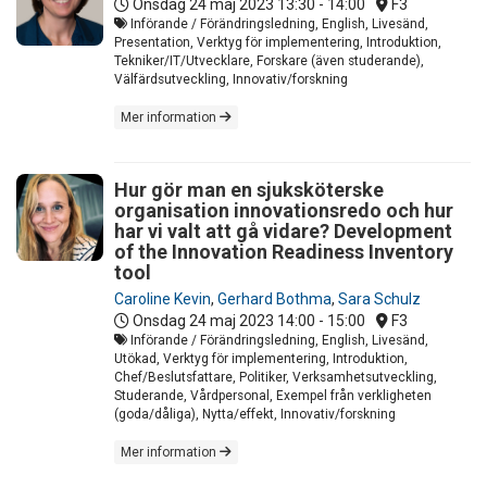
Onsdag 24 maj 2023
13:30 - 14:00
F3
Införande / Förändringsledning, English, Livesänd,
Presentation, Verktyg för implementering, Introduktion,
Tekniker/IT/Utvecklare, Forskare (även studerande),
Välfärdsutveckling, Innovativ/forskning
Mer information
Hur gör man en sjuksköterske
organisation innovationsredo och hur
har vi valt att gå vidare? Development
of the Innovation Readiness Inventory
tool
Caroline Kevin
,
Gerhard Bothma
,
Sara Schulz
Onsdag 24 maj 2023
14:00 - 15:00
F3
Införande / Förändringsledning, English, Livesänd,
Utökad, Verktyg för implementering, Introduktion,
Chef/Beslutsfattare, Politiker, Verksamhetsutveckling,
Studerande, Vårdpersonal, Exempel från verkligheten
(goda/dåliga), Nytta/effekt, Innovativ/forskning
Mer information