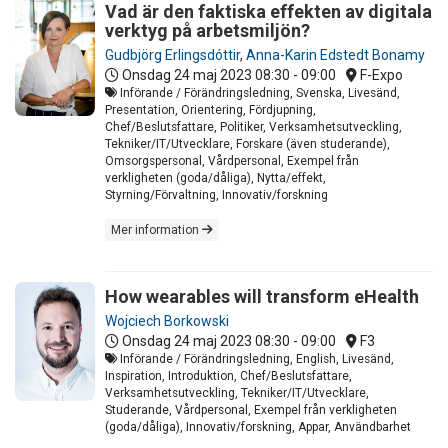
Vad är den faktiska effekten av digitala
verktyg på arbetsmiljön?
Gudbjörg Erlingsdóttir
,
Anna-Karin Edstedt Bonamy
Onsdag 24 maj 2023
08:30 - 09:00
F-Expo
Införande / Förändringsledning, Svenska, Livesänd,
Presentation, Orientering, Fördjupning,
Chef/Beslutsfattare, Politiker, Verksamhetsutveckling,
Tekniker/IT/Utvecklare, Forskare (även studerande),
Omsorgspersonal, Vårdpersonal, Exempel från
verkligheten (goda/dåliga), Nytta/effekt,
Styrning/Förvaltning, Innovativ/forskning
Mer information
How wearables will transform eHealth
Wojciech Borkowski
Onsdag 24 maj 2023
08:30 - 09:00
F3
Införande / Förändringsledning, English, Livesänd,
Inspiration, Introduktion, Chef/Beslutsfattare,
Verksamhetsutveckling, Tekniker/IT/Utvecklare,
Studerande, Vårdpersonal, Exempel från verkligheten
(goda/dåliga), Innovativ/forskning, Appar, Användbarhet