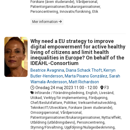
Forskare (även studerande), Vårdpersonal,
Patientorganisationer/Brukarorganisationer,
Personcentrering, Innovativ/forskning, Etik
Mer information
Why need a EU strategy to improve
digital empowerment for active healthy
living of citizens and limit health
inequalities in Europe? On behalf of the
IDEAHL-Consortium
Beatrice Avagnina
,
Diana Schack Thoft
,
Kerryn
Butler-Henderson
,
Marta Pisano González
,
Sarah
Wamala-Andersson
,
Matt Richardson
Onsdag 24 maj 2023
11:00 - 12:00
F3
Införande / Förändringsledning, English, Livesänd,
Utökad, Verktyg för implementering, Fördjupning,
Chef/Beslutsfattare, Politiker, Verksamhetsutveckling,
Tekniker/IT/Utvecklare, Forskare (även studerande),
Omsorgspersonal, Vårdpersonal,
Patientorganisationer/Brukarorganisationer, Nytta/effekt,
Utbildning (utbildningsbevis), Personcentrering,
Styrning/Förvaltning, Uppföljning/Nulägesbeskrivning,