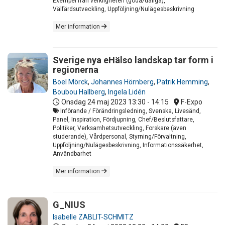
Exempel från verkligheten (goda/dåliga),
Välfärdsutveckling, Uppföljning/Nulägesbeskrivning
Mer information
Sverige nya eHälso landskap tar form i
regionerna
Boel Mörck
,
Johannes Hörnberg
,
Patrik Hemming
,
Boubou Hallberg
,
Ingela Lidén
Onsdag 24 maj 2023
13:30 - 14:15
F-Expo
Införande / Förändringsledning, Svenska, Livesänd,
Panel, Inspiration, Fördjupning, Chef/Beslutsfattare,
Politiker, Verksamhetsutveckling, Forskare (även
studerande), Vårdpersonal, Styrning/Förvaltning,
Uppföljning/Nulägesbeskrivning, Informationssäkerhet,
Användbarhet
Mer information
G_NIUS
Isabelle ZABLIT-SCHMITZ