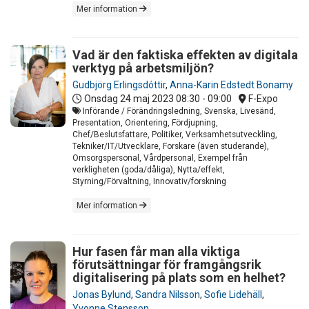
Mer information
Vad är den faktiska effekten av digitala
verktyg på arbetsmiljön?
Gudbjörg Erlingsdóttir
,
Anna-Karin Edstedt Bonamy
Onsdag 24 maj 2023
08:30 - 09:00
F-Expo
Införande / Förändringsledning, Svenska, Livesänd,
Presentation, Orientering, Fördjupning,
Chef/Beslutsfattare, Politiker, Verksamhetsutveckling,
Tekniker/IT/Utvecklare, Forskare (även studerande),
Omsorgspersonal, Vårdpersonal, Exempel från
verkligheten (goda/dåliga), Nytta/effekt,
Styrning/Förvaltning, Innovativ/forskning
Mer information
Hur fasen får man alla viktiga
förutsättningar för framgångsrik
digitalisering på plats som en helhet?
Jonas Bylund
,
Sandra Nilsson
,
Sofie Lidehäll
,
Yvonne Stensson