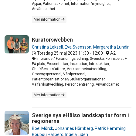
Appar, Patientsäkerhet, Information/myndighet,
Användbarhet
Mer information
Kuratorswebben
Christina Leksell
,
Eva Svensson
,
Margaretha Lundin
Torsdag 25 maj 2023
11:30 - 12:00
A2
Införande / Förändringsledning, Svenska, Förinspelat +
På plats, Presentation, Inspiration, Introduktion,
Chef/Beslutsfattare, Verksamhetsutveckling,
Omsorgspersonal, Vårdpersonal,
Patientorganisationer/Brukarorganisationer,
Välfärdsutveckling, Personcentrering, Användbarhet
Mer information
Sverige nya eHälso landskap tar form i
regionerna
Boel Mörck
,
Johannes Hörnberg
,
Patrik Hemming
,
Boubou Hallberg
,
Ingela Lidén