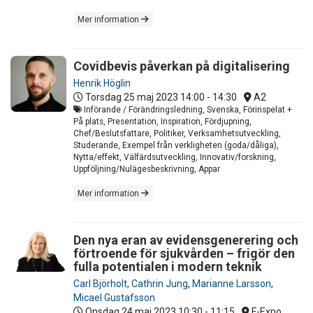
Mer information
Covidbevis påverkan på digitalisering
Henrik Höglin
Torsdag 25 maj 2023
14:00 - 14:30
A2
Införande / Förändringsledning, Svenska, Förinspelat +
På plats, Presentation, Inspiration, Fördjupning,
Chef/Beslutsfattare, Politiker, Verksamhetsutveckling,
Studerande, Exempel från verkligheten (goda/dåliga),
Nytta/effekt, Välfärdsutveckling, Innovativ/forskning,
Uppföljning/Nulägesbeskrivning, Appar
Mer information
Den nya eran av evidensgenerering och
förtroende för sjukvården – frigör den
fulla potentialen i modern teknik
Carl Björholt
,
Cathrin Jung
,
Marianne Larsson
,
Micael Gustafsson
Onsdag 24 maj 2023
10:30 - 11:15
F-Expo