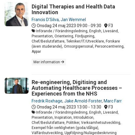
Digital Therapies and Health Data
Innovation
Francis D'Silva
,
Jan Wemmel
Onsdag 24 maj 2023
09:00 - 09:30
F3
Införande / Förändringsledning, English, Livesänd,
Presentation, Orientering, Fördjupning,
Chef/Beslutsfattare, Tekniker/IT/Utvecklare, Forskare
(även studerande), Omsorgspersonal, Personcentrering,
Appar
Mer information
Re-engineering, Digitising and
Automating Healthcare Processes –
Experiences from the NHS
Fredrik Roxhage
,
Jake Arnold-Forster
,
Marc Farr
Onsdag 24 maj 2023
13:00 - 13:30
F3
Införande / Förändringsledning, English, Livesänd,
Presentation, Inspiration, Introduktion,
Chef/Beslutsfattare, Politiker, Verksamhetsutveckling,
Exempel från verkligheten (goda/dåliga),
Välfärdsutveckling, Uppföljning/Nulägesbeskrivning