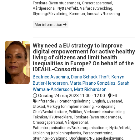
Forskare (även studerande), Omsorgspersonal,
Vårdpersonal, Nytta/effekt, Välfärdsutveckling,
Styrning/Förvaltning, Kommun, Innovativ/forskning
Mer information
Why need a EU strategy to improve
digital empowerment for active healthy
living of citizens and limit health
inequalities in Europe? On behalf of the
IDEAHL-Consortium
Beatrice Avagnina
,
Diana Schack Thoft
,
Kerryn
Butler-Henderson
,
Marta Pisano González
,
Sarah
Wamala-Andersson
,
Matt Richardson
Onsdag 24 maj 2023
11:00 - 12:00
F3
Införande / Förändringsledning, English, Livesänd,
Utökad, Verktyg för implementering, Fördjupning,
Chef/Beslutsfattare, Politiker, Verksamhetsutveckling,
Tekniker/IT/Utvecklare, Forskare (även studerande),
Omsorgspersonal, Vårdpersonal,
Patientorganisationer/Brukarorganisationer, Nytta/effekt,
Utbildning (utbildningsbevis), Personcentrering,
Styrning/Förvaltning, Uppföljning/Nulägesbeskrivning,