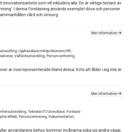
 innovationsarbete som vill inkludera alla. De är viktiga testare av
utformning’. I denna föreläsning används exemplet döva och personer
l sammanhållen vård och omsorg.
Mer information
hetsutveckling, Upphandlare/inköp/ekonomi/HR,
ationer, Välfärdsutveckling, Personcentrering,
oner är överrepresenterade bland dessa, trots att ålder i sig inte är
Mer information
samhetsutveckling, Tekniker/IT/Utvecklare, Forskare
Nytta/effekt, Personcentrering, Dokumentation,
pfyller användarens behov, kommer invånarna söka sig andra vägar,