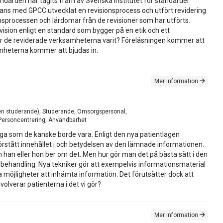
ndarden har tagits fram av Svenska institutet för standarder
mmans med GPCC utvecklat en revisionsprocess och utfört revidering
nsprocessen och lärdomar från de revisioner som har utförts.
ision enligt en standard som bygger på en etik och ett
för de reviderade verksamheterna varit? Föreläsningen kommer att
amheterna kommer att bjudas in.
Mer information
(även studerande), Studerande, Omsorgspersonal,
, Personcentrering, Användbarhet
iga som de kanske borde vara. Enligt den nya patientlagen
örstått innehållet i och betydelsen av den lämnade informationen.
om han eller hon ber om det. Men hur gör man det på bästa sätt i den
och behandling. Nya tekniker gör att exempelvis informationsmaterial
a möjligheter att inhämta information. Det förutsätter dock att
volverar patienterna i det vi gör?
Mer information