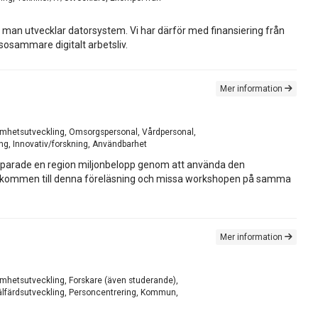
r man utvecklar datorsystem. Vi har därför med finansiering från
sosammare digitalt arbetsliv.
Mer information
rksamhetsutveckling, Omsorgspersonal, Vårdpersonal,
ing, Innovativ/forskning, Användbarhet
dan sparade en region miljonbelopp genom att använda den
. Välkommen till denna föreläsning och missa workshopen på samma
Mer information
ksamhetsutveckling, Forskare (även studerande),
älfärdsutveckling, Personcentrering, Kommun,