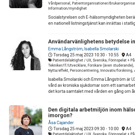
Vårdpersonal, Patientorganisationer/Brukarorganisati
Information/myndighet
Socialstyrelsen och E-hälsomyndigheten berätt
en nationell listningstjänst kan inrättas i statlig
Användarvänlighetens betydelse i
Emma Långström
,
Isabella Smolarski
Torsdag 25 maj 2023
10:30 - 10:55
A4
Patientdelaktighet / UX, Svenska, Förinspelat + På
Tekniker/IT/Utvecklare, Forskare (även studerande),
Nytta/effekt, Personcentrering, Innovativ/forskning,
Isabella Smolarski och Emma Långström är UX
vård av kroniska sjukdomar som ett samarbete m
det korta samtalet med vården en gång om år
Den digitala arbetmiljön inom hälso
imorgon?
Åsa Cajander
Torsdag 25 maj 2023
09:30 - 10:00
A4
Patientdelaktighet / UX, Svenska, Förinspelat + P