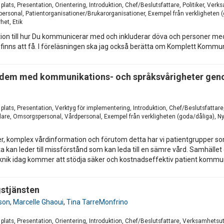
 plats, Presentation, Orientering, Introduktion, Chef/Beslutsfattare, Politiker, 
rsonal, Patientorganisationer/Brukarorganisationer, Exempel från verkligheten (g
het, Etik
uktion till hur Du kommunicerar med och inkluderar döva och personer me
det finns att få. I föreläsningen ska jag också berätta om Komplett Kommu
ör dem med kommunikations- och språksvårigheter gen
 plats, Presentation, Verktyg för implementering, Introduktion, Chef/Beslutsfattare
e, Omsorgspersonal, Vårdpersonal, Exempel från verkligheten (goda/dåliga), Nytt
mer, komplex vårdinformation och förutom detta har vi patientgrupper 
ta kan leder till missförstånd som kan leda till en sämre vård. Samhälle
eknik idag kommer att stödja säker och kostnadseffektiv patient kommu
gstjänsten
sson
,
Marcelle Ghaoui
,
Tina TarreMonfrino
 plats, Presentation, Orientering, Introduktion, Chef/Beslutsfattare, Verksamhets