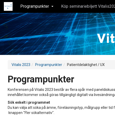
Programpunkter
Köp seminariebiljett Vitalis20
Vitalis 2023
Programpunkter
Patientdelaktighet / UX
Programpunkter
Konferensen på Vitalis 2023 består av flera spår med paneldiskuss
innehållet kommer också göras tillgängligt digitalt via livesändning
Sök enkelt i programmet
Du kan välja att söka på ämne, föreläsningstyp, målgrupp eller tid f
knappen "Fler sökalternativ".