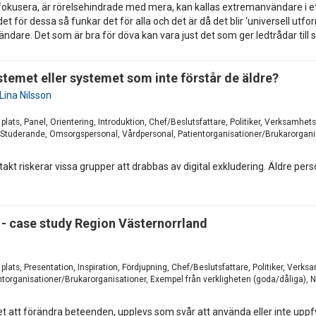
t fokusera, är rörelsehindrade med mera, kan kallas extremanvändare i ett
 det för dessa så funkar det för alla och det är då det blir ‘universell 
are. Det som är bra för döva kan vara just det som ger ledtrådar til
ystemet eller systemet som inte förstår de äldre?
Lina Nilsson
 plats, Panel, Orientering, Introduktion, Chef/Beslutsfattare, Politiker, Verksam
 Studerande, Omsorgspersonal, Vårdpersonal, Patientorganisationer/Brukarorganis
takt riskerar vissa grupper att drabbas av digital exkludering. Äldre pers
 - case study Region Västernorrland
plats, Presentation, Inspiration, Fördjupning, Chef/Beslutsfattare, Politiker, Verk
torganisationer/Brukarorganisationer, Exempel från verkligheten (goda/dåliga), 
tet att förändra beteenden, upplevs som svår att använda eller inte up