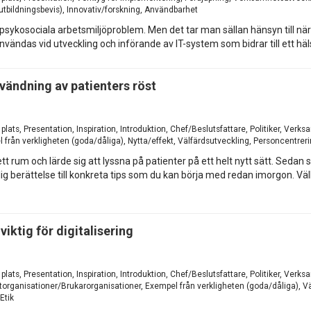
(utbildningsbevis), Innovativ/forskning, Användbarhet
psykosociala arbetsmiljöproblem. Men det tar man sällan hänsyn till nä
ändas vid utveckling och införande av IT-system som bidrar till ett häl
nvändning av patienters röst
 plats, Presentation, Inspiration, Introduktion, Chef/Beslutsfattare, Politiker, Ve
 från verkligheten (goda/dåliga), Nytta/effekt, Välfärdsutveckling, Personcentrer
 ett rum och lärde sig att lyssna på patienter på ett helt nytt sätt. Se
nlig berättelse till konkreta tips som du kan börja med redan imorgon
iktig för digitalisering
plats, Presentation, Inspiration, Introduktion, Chef/Beslutsfattare, Politiker, Ver
organisationer/Brukarorganisationer, Exempel från verkligheten (goda/dåliga), V
Etik