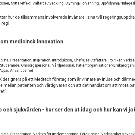
oner, Nytta/effekt, Välfärdsutveckling, Styrning/Förvaltning, Uppföljning/Nulägesb
ar hur de tillsammans involverade invånare i sina två regeringsuppdrag 
 regi.
nom medicinsk innovation
 plats, Presentation, Inspiration, Introduktion, Chef/Beslutsfattare, Politiker, V
 Studerande, Omsorgspersonal, Vårdpersonal, Patientorganisationer/Brukarorganis
 Appar, Användbarhet
 designers på ett Medtech företag som är vinnare av InUse och därmed 
ellan patienten och vårdgivaren och att det handlat om att möta patiente
et."
 och sjukvården - hur ser den ut idag och hur kan vi job
å plats, Presentation, Verktyg för implementering, Fördjupning, Verksamhetsutveck