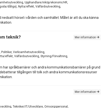
Verksamhetsutveckling, Upphandlare/inköp/ekonomi/HR,
oda/dåliga), Nytta/effekt, Välfärdsutveckling,
d nedsatt hörsel i vården och samhället. Målet är att du ska känna
nikation.
om teknik?
Mer information
, Politiker, Verksamhetsutveckling,
a/effekt, Välfärdsutveckling, Styrning/Förvaltning,
som har språkbarriärer och andra kommunikationsbarriärer på grund
t debatterar tillgången till tolk och andra kommunikationsresurser
nikation.
Mer information
utveckling, Tekniker/IT/Utvecklare, Omsorgspersonal,