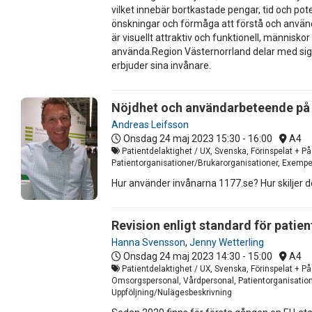
vilket innebär bortkastade pengar, tid och po
önskningar och förmåga att förstå och använd
är visuellt attraktiv och funktionell, männis
använda.Region Västernorrland delar med sig 
erbjuder sina invånare.
Nöjdhet och användarbeteende på
Andreas Leifsson
Onsdag 24 maj 2023
15:30 - 16:00
A4
Patientdelaktighet / UX, Svenska, Förinspelat + P
Patientorganisationer/Brukarorganisationer, Exempel
Hur använder invånarna 1177.se? Hur skiljer d
Revision enligt standard för patie
Hanna Svensson
,
Jenny Wetterling
Onsdag 24 maj 2023
14:30 - 15:00
A4
Patientdelaktighet / UX, Svenska, Förinspelat + På
Omsorgspersonal, Vårdpersonal, Patientorganisatione
Uppföljning/Nulägesbeskrivning