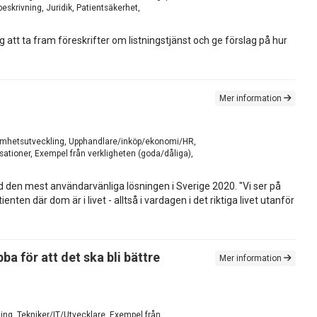
eskrivning, Juridik, Patientsäkerhet,
att ta fram föreskrifter om listningstjänst och ge förslag på hur
Mer information
erksamhetsutveckling, Upphandlare/inköp/ekonomi/HR,
ationer, Exempel från verkligheten (goda/dåliga),
den mest användarvänliga lösningen i Sverige 2020. "Vi ser på
n där dom är i livet - alltså i vardagen i det riktiga livet utanför
ba för att det ska bli bättre
Mer information
ling, Tekniker/IT/Utvecklare, Exempel från