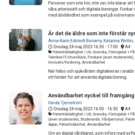
Personer som inte hör, inte ser, inte klarar at
våra arbetssätt och digitala lösningar. Funkar
med dövblindhet som exempel på extremanvänd
Är det de äldre som inte förstår s
Anna-Karin Edstedt Bonamy
,
Katarina Wettin
,
Onsdag 24 maj 2023
16:30 - 17:00
A4
Patientdelaktighet / UX, Svenska, Förinspelat + På
Tekniker/IT/Utvecklare, Forskare (även studerande),
Innovativ/forskning, Användbarhet
När hälso och sjukvården digitaliseras i snabb 
ett hinder för att använda digitala lösning.
Användbarhet nyckel till framgång
Gerda Tjernström
Onsdag 24 maj 2023
16:00 - 16:30
A4
Patientdelaktighet / UX, Svenska, Förinspelat + På 
(även studerande), Studerande, Vårdpersonal, Patien
Appar, Patientsäkerhet, Användbarhet
Om en digital vårdtjänst, som införs med syf