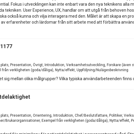
tential. Fokus i utvecklingen kan inte enbart vara den nya teknikens al
a tekniken. User Experience, UX, handlar om att utgå från behoven ho
kor ska också kunna och vilja interagera med den. Målet är att skapa en 
av erfarenheter och lärdomar från sitt arbete med att förbättra använ
 1177
å plats, Presentation, Övrigt, Introduktion, Verksamhetsutveckling, Forskare (äve
 från verkligheten (goda/dåliga), Nytta/effekt, Uppföljning/Nulägesbeskrivning
et sig mellan olika målgrupper? Vilka typiska användarbeteenden finns o
ntdelaktighet
 plats, Presentation, Orientering, Introduktion, Chef/Beslutsfattare, Politiker, Ve
r/Brukarorganisationer, Exempel från verkligheten (goda/dåliga), Nytta/effekt, Pe