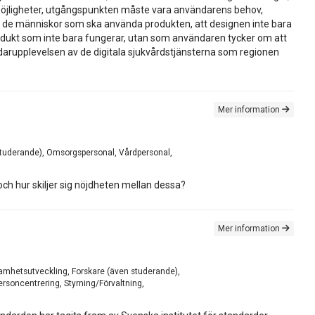
la möjligheter, utgångspunkten måste vara användarens behov,
s de människor som ska använda produkten, att designen inte bara
produkt som inte bara fungerar, utan som användaren tycker om att
darupplevelsen av de digitala sjukvårdstjänsterna som regionen
Mer information
n studerande), Omsorgspersonal, Vårdpersonal,
ch hur skiljer sig nöjdheten mellan dessa?
Mer information
rksamhetsutveckling, Forskare (även studerande),
rsoncentrering, Styrning/Förvaltning,