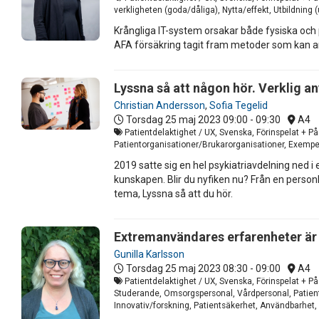
verkligheten (goda/dåliga), Nytta/effekt, Utbildning 
Krångliga IT-system orsakar både fysiska och 
AFA försäkring tagit fram metoder som kan anv
Lyssna så att någon hör. Verklig a
Christian Andersson
,
Sofia Tegelid
Torsdag 25 maj 2023
09:00 - 09:30
A4
Patientdelaktighet / UX, Svenska, Förinspelat + På
Patientorganisationer/Brukarorganisationer, Exempel
2019 satte sig en hel psykiatriavdelning ned i
kunskapen. Blir du nyfiken nu? Från en perso
tema, Lyssna så att du hör.
Extremanvändares erfarenheter är v
Gunilla Karlsson
Torsdag 25 maj 2023
08:30 - 09:00
A4
Patientdelaktighet / UX, Svenska, Förinspelat + På 
Studerande, Omsorgspersonal, Vårdpersonal, Patient
Innovativ/forskning, Patientsäkerhet, Användbarhet, 