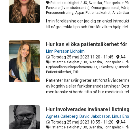
Patientdelaktighet / UX, Svenska, Förinspelat + På
Forskare (även studerande), Omsorgspersonal, Vårdpe
Personcentrering, Appar, Patientsäkerhet, Användbar
I min föreläsning ger jag dig en enkel introd
till några enkla tips och förstår vilken hjälp 
Hur kan vi öka patientsäkerhet f
Linn Persson Lidholm
Torsdag 25 maj 2023
11:20 - 11:45
A4
Patientdelaktighet / UX, Svenska, Förinspelat + På
Upphandlare/inköp/ekonomi/HR, Tekniker/IT/Utvecklar
Patientsäkerhet, Etik
Patienter har svårigheter att förstå vårdter
av kognitiva eller funktionsnedsättningar. Det
men kanske vi borde titta på hur medicinsk t
Hur involverades invånare i listnin
Agneta Calleberg
,
David Jakobsson
,
Linus Er
Torsdag 25 maj 2023
10:55 - 11:20
A4
Patientdelaktighet / UX, Svenska, Förinspelat + På