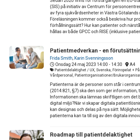
Sedan 2020 finns för första gången en EU-stan
(SIS) på initiativ av Centrum för personcentr
av fyra sjukvårdsenheter in Västra Götalands
Föreläsningen kommer också beskriva hur proje
förhållningssätt? Hur kan patienter och närs
hållas av både GPCC och RISE (inklusive pati
Patientmedverkan - en förutsättnin
Frida Smith
,
Karin Svenningsson
Onsdag 24 maj 2023
14:00 - 14:30
A4
Patientdelaktighet / UX, Svenska, Förinspelat + På
Vårdpersonal, Patientorganisationer/Brukarorganisat
Patienterna är de personer som står i centrum
(2014:821, §7) ska den som ger information, till
Informationen ska lämnas skriftligen om det b
digital miljö?När vi skapar digitala patientlös
kan designas och delas på nya sätt. Möjlighete
patienterna kan ta till sig av den digitala inn
Roadmap till patientdelaktighet