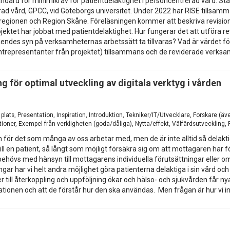
dard för minimikrav för patientdelaktighet i personcentrerad vård. Sta
erad vård, GPCC, vid Göteborgs universitet. Under 2022 har RISE tillsa
 regionen och Region Skåne. Föreläsningen kommer att beskriva revisio
ktet har jobbat med patientdelaktighet. Hur fungerar det att utföra rev
tåendes syn på verksamheternas arbetssätt ta tillvaras? Vad är värdet 
entrepresentanter från projektet) tillsammans och de reviderade verks
g för optimal utveckling av digitala verktyg i vården
 plats, Presentation, Inspiration, Introduktion, Tekniker/IT/Utvecklare, Forskare 
ioner, Exempel från verkligheten (goda/dåliga), Nytta/effekt, Välfärdsutveckling
 för det som många av oss arbetar med, men de är inte alltid så delakt
 en patient, så långt som möjligt försäkra sig om att mottagaren har f
ehövs med hänsyn till mottagarens individuella förutsättningar eller 
ningar har vi helt andra möjlighet göra patienterna delaktiga i sin vård 
r till återkoppling och uppföljning ökar och hälso- och sjukvården får ny
ovationen och att de förstår hur den ska användas. Men frågan är hur vi in