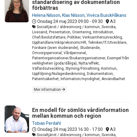
standardisering av dokumentation
förbättras
Helena Nilsson
,
Klas Nilsson
,
Vivéca BusckHåkans
Onsdag 24 maj 2023
09:00 - 09:30
A3
Socialtjänst / äldreomsorg / kommun, Svenska,
Livesänd, Presentation, Orientering, Introduktion,
Chef/Beslutsfattare, Politiker, Verksamhetsutveckling,
Upphandlare/inköp/ekonomi/HR, Tekniker/IT/Utvecklare,
Forskare (även studerande), Studerande,
Omsorgspersonal, Vårdpersonal,
Patientorganisationer/Brukarorganisationer, Exempel från
verkligheten (goda/dåliga), Nytta/effekt,
Välfärdsutveckling, Styrning/Förvaltning, Kommun,
Uppföljning/Nulägesbeskrivning, Dokumentation,
Patientsäkerhet, Information/myndighet, Användbarhet
Mer information
En modell för sömlös vårdinformation
mellan kommun och region
Tobias Perdahl
Onsdag 24 maj 2023
16:30 - 17:00
A3
Socialtjänst / äldreomsorg / kommun, Svenska,