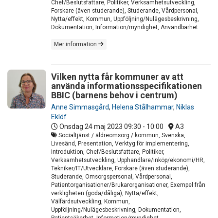
Chef/Beslutsfattare, Politiker, Verksamhetsutveckling,
Forskare (även studerande), Studerande, Vårdpersonal,
Nytta/effekt, Kommun, Uppföljning/Nulägesbeskrivning,
Dokumentation, Information/myndighet, Användbarhet
Mer information
Vilken nytta får kommuner av att
använda informationsspecifikationen
BBIC (barnens behov i centrum)
Anne Simmasgård
,
Helena Stålhammar
,
Niklas
Eklöf
Onsdag 24 maj 2023
09:30 - 10:00
A3
Socialtjänst / äldreomsorg / kommun, Svenska,
Livesänd, Presentation, Verktyg för implementering,
Introduktion, Chef/Beslutsfattare, Politiker,
Verksamhetsutveckling, Upphandlare/inköp/ekonomi/HR,
Tekniker/IT/Utvecklare, Forskare (även studerande),
Studerande, Omsorgspersonal, Vårdpersonal,
Patientorganisationer/Brukarorganisationer, Exempel från
verkligheten (goda/dåliga), Nytta/effekt,
Välfärdsutveckling, Kommun,
Uppföljning/Nulägesbeskrivning, Dokumentation,
Patientsäkerhet, Information/myndighet