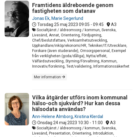
Framtidens äldreboende genom
fastigheten som datanav
Jonas Ek
,
Marie Segerlund
Torsdag 25 maj 2023
09:05 - 09:45
A3
Socialtjänst / äldreomsorg / kommun, Svenska,
Livesänd, Annat, Orientering, Fördjupning,
Chef/Beslutsfattare, Verksamhetsutveckling,
Upphandlare/inköp/ekonomi/HR, Tekniker/IT/Utvecklare,
Forskare (även studerande), Omsorgspersonal, Exempel
från verkligheten (goda/dåliga), Nytta/effekt,
Välfärdsutveckling, Styrning/Förvaltning, Kommun,
Innovativ/forskning, Test/validering, Informationssäkerhet
Mer information
Vilka åtgärder utförs inom kommunal
hälso-och sjukvård? Hur kan dessa
hälsodata användas?
Ann-Helene Almborg
,
Kristina Klerdal
Onsdag 24 maj 2023
10:30 - 11:00
A3
Socialtjänst / äldreomsorg / kommun, Svenska,
Livesänd, Presentation, Orientering, Introduktion,