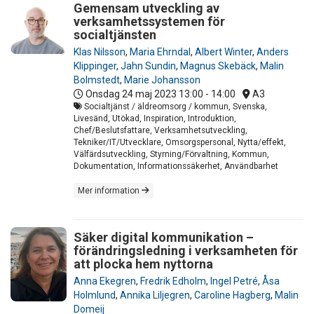
Gemensam utveckling av
verksamhetssystemen för
socialtjänsten
Klas Nilsson
,
Maria Ehrndal
,
Albert Winter
,
Anders
Klippinger
,
Jahn Sundin
,
Magnus Skebäck
,
Malin
Bolmstedt
,
Marie Johansson
Onsdag 24 maj 2023
13:00 - 14:00
A3
Socialtjänst / äldreomsorg / kommun, Svenska,
Livesänd, Utökad, Inspiration, Introduktion,
Chef/Beslutsfattare, Verksamhetsutveckling,
Tekniker/IT/Utvecklare, Omsorgspersonal, Nytta/effekt,
Välfärdsutveckling, Styrning/Förvaltning, Kommun,
Dokumentation, Informationssäkerhet, Användbarhet
Mer information
Säker digital kommunikation –
förändringsledning i verksamheten för
att plocka hem nyttorna
Anna Ekegren
,
Fredrik Edholm
,
Ingel Petré
,
Åsa
Holmlund
,
Annika Liljegren
,
Caroline Hagberg
,
Malin
Domeij