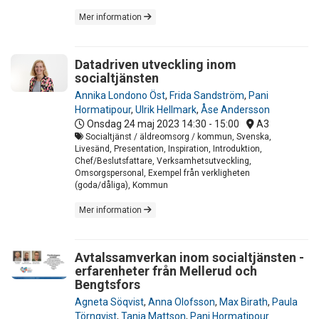
Mer information
Datadriven utveckling inom
socialtjänsten
Annika Londono Öst
,
Frida Sandström
,
Pani
Hormatipour
,
Ulrik Hellmark
,
Åse Andersson
Onsdag 24 maj 2023
14:30 - 15:00
A3
Socialtjänst / äldreomsorg / kommun, Svenska,
Livesänd, Presentation, Inspiration, Introduktion,
Chef/Beslutsfattare, Verksamhetsutveckling,
Omsorgspersonal, Exempel från verkligheten
(goda/dåliga), Kommun
Mer information
Avtalssamverkan inom socialtjänsten -
erfarenheter från Mellerud och
Bengtsfors
Agneta Söqvist
,
Anna Olofsson
,
Max Birath
,
Paula
Törnqvist
,
Tanja Mattson
,
Pani Hormatipour