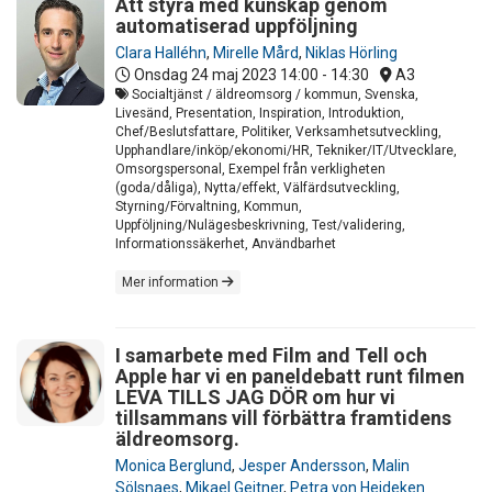
Att styra med kunskap genom
automatiserad uppföljning
Clara Halléhn
,
Mirelle Mård
,
Niklas Hörling
Onsdag 24 maj 2023
14:00 - 14:30
A3
Socialtjänst / äldreomsorg / kommun, Svenska,
Livesänd, Presentation, Inspiration, Introduktion,
Chef/Beslutsfattare, Politiker, Verksamhetsutveckling,
Upphandlare/inköp/ekonomi/HR, Tekniker/IT/Utvecklare,
Omsorgspersonal, Exempel från verkligheten
(goda/dåliga), Nytta/effekt, Välfärdsutveckling,
Styrning/Förvaltning, Kommun,
Uppföljning/Nulägesbeskrivning, Test/validering,
Informationssäkerhet, Användbarhet
Mer information
I samarbete med Film and Tell och
Apple har vi en paneldebatt runt filmen
LEVA TILLS JAG DÖR om hur vi
tillsammans vill förbättra framtidens
äldreomsorg.
Monica Berglund
,
Jesper Andersson
,
Malin
Sölsnaes
,
Mikael Geitner
,
Petra von Heideken