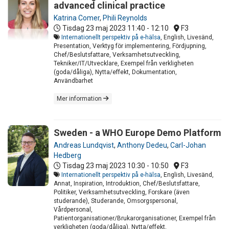
advanced clinical practice
Katrina Comer
,
Phili Reynolds
Tisdag 23 maj 2023
11:40 - 12:10
F3
Internationellt perspektiv på e-hälsa
, English, Livesänd,
Presentation, Verktyg för implementering, Fördjupning,
Chef/Beslutsfattare, Verksamhetsutveckling,
Tekniker/IT/Utvecklare, Exempel från verkligheten
(goda/dåliga), Nytta/effekt, Dokumentation,
Användbarhet
Mer information
Sweden - a WHO Europe Demo Platform
Andreas Lundqvist
,
Anthony Dedeu
,
Carl-Johan
Hedberg
Tisdag 23 maj 2023
10:30 - 10:50
F3
Internationellt perspektiv på e-hälsa
, English, Livesänd,
Annat, Inspiration, Introduktion, Chef/Beslutsfattare,
Politiker, Verksamhetsutveckling, Forskare (även
studerande), Studerande, Omsorgspersonal,
Vårdpersonal,
Patientorganisationer/Brukarorganisationer, Exempel från
verkligheten (goda/dåliga), Nytta/effekt,