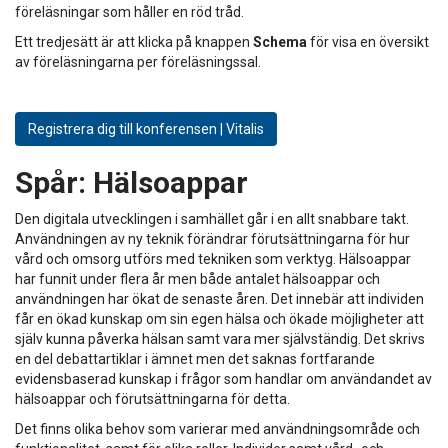
föreläsningar som håller en röd tråd.
Ett tredjesätt är att klicka på knappen
Schema
för visa en översikt
av föreläsningarna per föreläsningssal.
Registrera dig till konferensen | Vitalis
Spår:
Hälsoappar
Den digitala utvecklingen i samhället går i en allt snabbare takt.
Användningen av ny teknik förändrar förutsättningarna för hur
vård och omsorg utförs med tekniken som verktyg. Hälsoappar
har funnit under flera år men både antalet hälsoappar och
användningen har ökat de senaste åren. Det innebär att individen
får en ökad kunskap om sin egen hälsa och ökade möjligheter att
själv kunna påverka hälsan samt vara mer självständig. Det skrivs
en del debattartiklar i ämnet men det saknas fortfarande
evidensbaserad kunskap i frågor som handlar om användandet av
hälsoappar och förutsättningarna för detta.
Det finns olika behov som varierar med användningsområde och