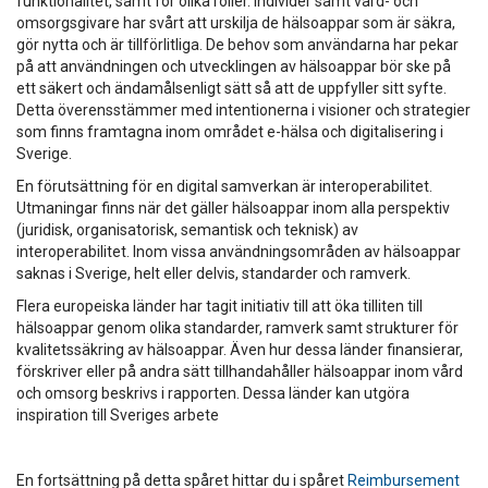
funktionalitet, samt för olika roller. Individer samt vård- och
omsorgsgivare har svårt att urskilja de hälsoappar som är säkra,
gör nytta och är tillförlitliga. De behov som användarna har pekar
på att användningen och utvecklingen av hälsoappar bör ske på
ett säkert och ändamålsenligt sätt så att de uppfyller sitt syfte.
Detta överensstämmer med intentionerna i visioner och strategier
som finns framtagna inom området e-hälsa och digitalisering i
Sverige.
En förutsättning för en digital samverkan är interoperabilitet.
Utmaningar finns när det gäller hälsoappar inom alla perspektiv
(juridisk, organisatorisk, semantisk och teknisk) av
interoperabilitet. Inom vissa användningsområden av hälsoappar
saknas i Sverige, helt eller delvis, standarder och ramverk.
Flera europeiska länder har tagit initiativ till att öka tilliten till
hälsoappar genom olika standarder, ramverk samt strukturer för
kvalitetssäkring av hälsoappar. Även hur dessa länder finansierar,
förskriver eller på andra sätt tillhandahåller hälsoappar inom vård
och omsorg beskrivs i rapporten. Dessa länder kan utgöra
inspiration till Sveriges arbete
En fortsättning på detta spåret hittar du i spåret
Reimbursement