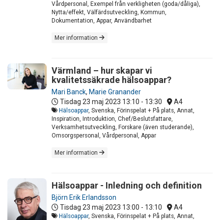
Vårdpersonal, Exempel från verkligheten (goda/dåliga),
Nytta/effekt, Välfärdsutveckling, Kommun,
Dokumentation, Appar, Användbarhet
Mer information
Värmland – hur skapar vi
kvalitetssäkrade hälsoappar?
Mari Banck
,
Marie Granander
Tisdag 23 maj 2023
13:10 - 13:30
A4
Hälsoappar
, Svenska, Förinspelat + På plats, Annat,
Inspiration, Introduktion, Chef/Beslutsfattare,
Verksamhetsutveckling, Forskare (även studerande),
Omsorgspersonal, Vårdpersonal, Appar
Mer information
Hälsoappar - Inledning och definition
Björn Erik Erlandsson
Tisdag 23 maj 2023
13:00 - 13:10
A4
Hälsoappar
, Svenska, Förinspelat + På plats, Annat,