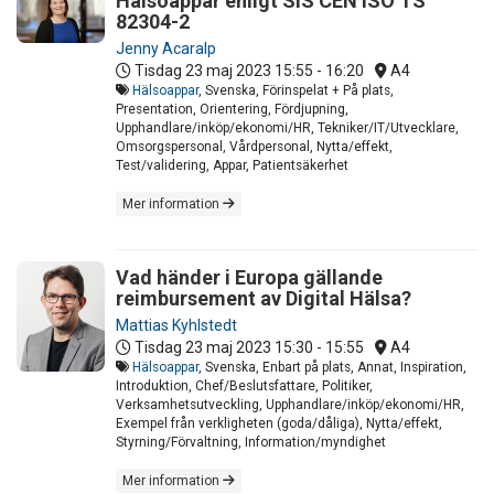
Hälsoappar enligt SIS CEN ISO TS
82304-2
Jenny Acaralp
Tisdag 23 maj 2023
15:55 - 16:20
A4
Hälsoappar
, Svenska, Förinspelat + På plats,
Presentation, Orientering, Fördjupning,
Upphandlare/inköp/ekonomi/HR, Tekniker/IT/Utvecklare,
Omsorgspersonal, Vårdpersonal, Nytta/effekt,
Test/validering, Appar, Patientsäkerhet
Mer information
Vad händer i Europa gällande
reimbursement av Digital Hälsa?
Mattias Kyhlstedt
Tisdag 23 maj 2023
15:30 - 15:55
A4
Hälsoappar
, Svenska, Enbart på plats, Annat, Inspiration,
Introduktion, Chef/Beslutsfattare, Politiker,
Verksamhetsutveckling, Upphandlare/inköp/ekonomi/HR,
Exempel från verkligheten (goda/dåliga), Nytta/effekt,
Styrning/Förvaltning, Information/myndighet
Mer information