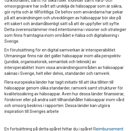
funktionalitet, samt för olika roller. Individer samt vård- och
omsorgsgivare har svårt att urskilja de hälsoappar som är säkra,
gör nytta och är tillförlitliga. De behov som användarna har pekar
på att användningen och utvecklingen av hälsoappar bör ske på
ett säkert och ändamålsenligt sätt så att de uppfyller sitt syfte.
Detta överensstämmer med intentionerna i visioner och strategier
som finns framtagna inom området e-hälsa och digitalisering i
Sverige.
En förutsättning för en digital samverkan är interoperabilitet.
Utmaningar finns när det gäller hälsoappar inom alla perspektiv
(juridisk, organisatorisk, semantisk och teknisk) av
interoperabilitet. Inom vissa användningsområden av hälsoappar
saknas i Sverige, helt eller delvis, standarder och ramverk.
Flera europeiska länder har tagit initiativ till att öka tilliten till
hälsoappar genom olika standarder, ramverk samt strukturer för
kvalitetssäkring av hälsoappar. Även hur dessa länder finansierar,
förskriver eller på andra sätt tillhandahåller hälsoappar inom vård
och omsorg beskrivs i rapporten. Dessa länder kan utgöra
inspiration till Sveriges arbete
En fortsättning på detta spåret hittar du i spåret
Reimbursement