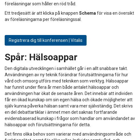
föreläsningar som håller en röd tråd.
Ett tredjesätt är att klicka på knappen
Schema
för visa en översikt
av föreläsningarna per föreläsningssal.
Registrera dig till konferensen | Vitalis
Spår:
Hälsoappar
Den digitala utvecklingen i samhället går i en allt snabbare takt.
Användningen av ny teknik förändrar förutsättningarna för hur
vård och omsorg utförs med tekniken som verktyg. Hälsoappar
har funnit under flera år men både antalet hälsoappar och
användningen har ökat de senaste åren. Det innebär att individen
får en ökad kunskap om sin egen hälsa och ökade möjligheter att
själv kunna påverka hälsan samt vara mer självständig. Det skrivs
en del debattartiklar i ämnet men det saknas fortfarande
evidensbaserad kunskap i frågor som handlar om användandet av
hälsoappar och förutsättningarna för detta.
Det finns olika behov som varierar med användningsområde och