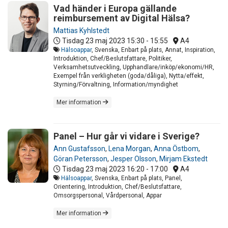
Vad händer i Europa gällande
reimbursement av Digital Hälsa?
Mattias Kyhlstedt
Tisdag 23 maj 2023
15:30 - 15:55
A4
Hälsoappar
, Svenska, Enbart på plats, Annat, Inspiration,
Introduktion, Chef/Beslutsfattare, Politiker,
Verksamhetsutveckling, Upphandlare/inköp/ekonomi/HR,
Exempel från verkligheten (goda/dåliga), Nytta/effekt,
Styrning/Förvaltning, Information/myndighet
Mer information
Panel – Hur går vi vidare i Sverige?
Ann Gustafsson
,
Lena Morgan
,
Anna Östbom
,
Göran Petersson
,
Jesper Olsson
,
Mirjam Ekstedt
Tisdag 23 maj 2023
16:20 - 17:00
A4
Hälsoappar
, Svenska, Enbart på plats, Panel,
Orientering, Introduktion, Chef/Beslutsfattare,
Omsorgspersonal, Vårdpersonal, Appar
Mer information