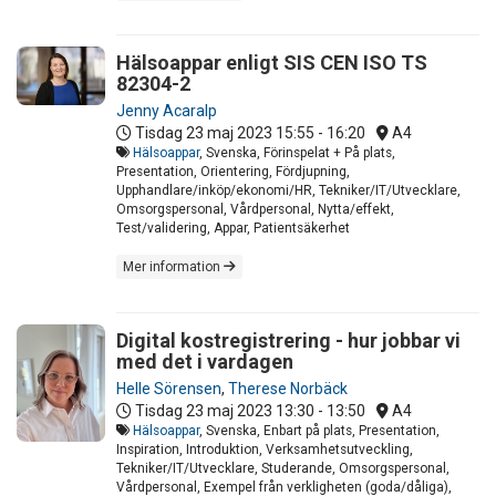
Hälsoappar enligt SIS CEN ISO TS
82304-2
Jenny Acaralp
Tisdag 23 maj 2023
15:55 - 16:20
A4
Hälsoappar
, Svenska, Förinspelat + På plats,
Presentation, Orientering, Fördjupning,
Upphandlare/inköp/ekonomi/HR, Tekniker/IT/Utvecklare,
Omsorgspersonal, Vårdpersonal, Nytta/effekt,
Test/validering, Appar, Patientsäkerhet
Mer information
Digital kostregistrering - hur jobbar vi
med det i vardagen
Helle Sörensen
,
Therese Norbäck
Tisdag 23 maj 2023
13:30 - 13:50
A4
Hälsoappar
, Svenska, Enbart på plats, Presentation,
Inspiration, Introduktion, Verksamhetsutveckling,
Tekniker/IT/Utvecklare, Studerande, Omsorgspersonal,
Vårdpersonal, Exempel från verkligheten (goda/dåliga),