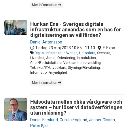
Mer information
Hur kan Ena - Sveriges digitala
infrastruktur användas som en bas för
digitaliseringen av välfärden?
Daniel Antonsson
Tisdag 23 maj 2023
10:55 - 11:10
.F-Expo
Digital Infrastruktur Sverige
,
Hälsodata
, Svenska,
Livesänd, Annat, Orientering, Introduktion,
Chef/Beslutsfattare, Verksamhetsutveckling,
Tekniker/IT/Utvecklare, Styrning/Förvaltning,
Information/myndighet
Mer information
Hälsodata mellan olika vårdgivare och
system – hur löser vi dataöverföringen
utan inlåsning?
Daniel Forslund
,
Gunilla Englund
,
Jesper Olsson
,
Peter Kjäll