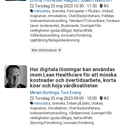
Emma Thonander Hallgren
,
Joakim Wikström
Torsdag 25 maj 2023
10:30 - 11:30
A5
Hälsodata
, Svenska, Förinspelat + På plats, Utökad,
Inspiration, Introduktion, Chef/Beslutsfattare, Politiker,
Verksamhetsutveckling, Tekniker/IT/Utvecklare, Forskare
(även studerande), Studerande, Exempel från
verkligheten (goda/dåliga), Nytta/effekt,
Välfärdsutveckling, Innovativ/forskning,
Uppföljning/Nulägesbeskrivning
Mer information
Hur digitala lösningar kan användas
inom Lean Healthcare för att minska
kostnader och övertidsarbete, korta
köer och höja vårdkvaliteten
Miriam Bottinga
,
Tore Evang
Torsdag 25 maj 2023
09:00 - 10:00
A5
Hälsodata
, Svenska, Enbart på plats, Utökad,
Inspiration, Introduktion, Chef/Beslutsfattare,
Verksamhetsutveckling, Vårdpersonal, Exempel från
verkligheten (goda/dåliga), Nytta/effekt,
Styrning/Förvaltning, Innovativ/forskning