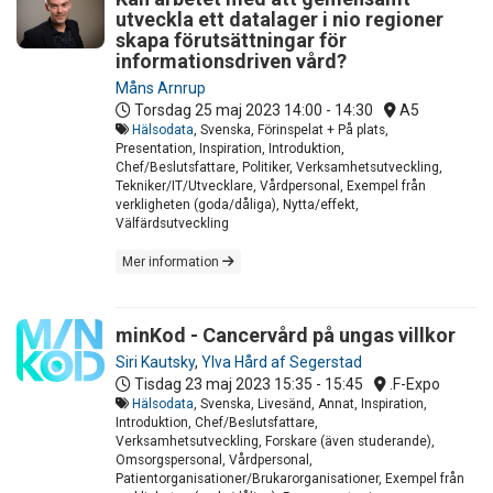
utveckla ett datalager i nio regioner
skapa förutsättningar för
informationsdriven vård?
Måns Arnrup
Torsdag 25 maj 2023
14:00 - 14:30
A5
Hälsodata
, Svenska, Förinspelat + På plats,
Presentation, Inspiration, Introduktion,
Chef/Beslutsfattare, Politiker, Verksamhetsutveckling,
Tekniker/IT/Utvecklare, Vårdpersonal, Exempel från
verkligheten (goda/dåliga), Nytta/effekt,
Välfärdsutveckling
Mer information
minKod - Cancervård på ungas villkor
Siri Kautsky
,
Ylva Hård af Segerstad
Tisdag 23 maj 2023
15:35 - 15:45
.F-Expo
Hälsodata
, Svenska, Livesänd, Annat, Inspiration,
Introduktion, Chef/Beslutsfattare,
Verksamhetsutveckling, Forskare (även studerande),
Omsorgspersonal, Vårdpersonal,
Patientorganisationer/Brukarorganisationer, Exempel från