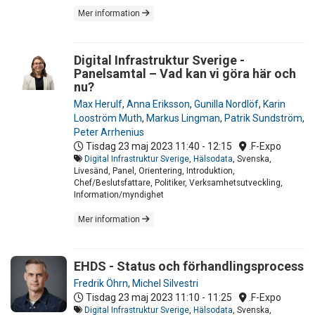
Mer information
Digital Infrastruktur Sverige -
Panelsamtal – Vad kan vi göra här och
nu?
Max Herulf
,
Anna Eriksson
,
Gunilla Nordlöf
,
Karin
Looström Muth
,
Markus Lingman
,
Patrik Sundström
,
Peter Arrhenius
Tisdag 23 maj 2023
11:40 - 12:15
.F-Expo
Digital Infrastruktur Sverige
,
Hälsodata
, Svenska,
Livesänd, Panel, Orientering, Introduktion,
Chef/Beslutsfattare, Politiker, Verksamhetsutveckling,
Information/myndighet
Mer information
EHDS - Status och förhandlingsprocess
Fredrik Öhrn
,
Michel Silvestri
Tisdag 23 maj 2023
11:10 - 11:25
.F-Expo
Digital Infrastruktur Sverige
,
Hälsodata
, Svenska,