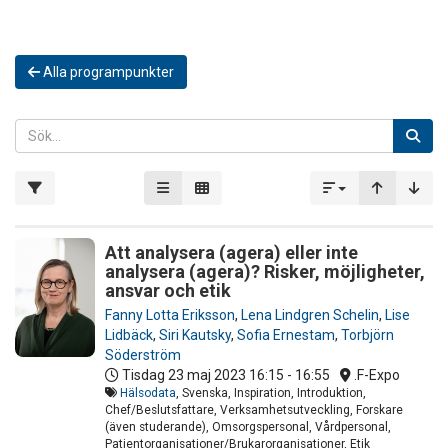
Alla programpunkter
Att analysera (agera) eller inte
analysera (agera)? Risker, möjligheter,
ansvar och etik
Fanny Lotta Eriksson
,
Lena Lindgren Schelin
,
Lise
Lidbäck
,
Siri Kautsky
,
Sofia Ernestam
,
Torbjörn
Söderström
Tisdag 23 maj 2023
16:15 - 16:55
.F-Expo
Hälsodata
, Svenska, Inspiration, Introduktion,
Chef/Beslutsfattare, Verksamhetsutveckling, Forskare
(även studerande), Omsorgspersonal, Vårdpersonal,
Patientorganisationer/Brukarorganisationer, Etik