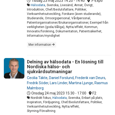
Tisdag 23 maj 2023
14:20 - 14:40
.F-Expo
Hälsodata
, Svenska, Livesänd, Annat, Övrigt,
Introduktion, Chef/Beslutsfattare, Politiker,
Verksamhetsutveckling, Forskare (även studerande),
Studerande, Omsorgspersonal, Vårdpersonal,
Patientorganisationer/Brukarorganisationer, Exempel från
verkligheten (goda/dåliga), Nytta/effekt, Kommun,
Innovativ/forskning, Dokumentation, Patientsäkerhet,
Information/myndighet
Mer information
Delning av hälsodata - En lösning till
Nordiska hälso- och
sjukvårdsutmaningar
Cecilia Täkte
,
Daniel Forslund
,
Frederik van Deurs
,
Fredrik Söder
,
Lars Linder
,
Martina Ljunge
,
Rasmus
Malmborg
Onsdag 24 maj 2023
15:30 - 17:00
F2
Nordiskt fokus,
Hälsodata
, Svenska, Enbart på plats,
Inspiration, Fördjupning, Chef/Beslutsfattare, Politiker,
Verksamhetsutveckling, Nytta/effekt,
Styrning/Förvaltning