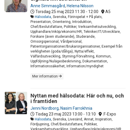
Anne Simmasgård
,
Helena Nilsson
Torsdag 25 maj 2023
11:30 - 12:00
A5
Hälsodata
, Svenska, Förinspelat + På plats,
Presentation, Orientering, Introduktion,
Chef/Beslutsfattare, Politiker, Verksamhetsutveckling,
Upphandlare/inköp/ekonomi/HR, Tekniker/IT/Utvecklare,
Forskare (även studerande), Studerande,
Omsorgspersonal, Vårdpersonal,
Patientorganisationer/Brukarorganisationer, Exempel från
verkligheten (goda/dåliga), Nytta/effekt,
Välfärdsutveckling, Styrning/Förvaltning, Kommun,
Uppföljning/Nulägesbeskrivning, Dokumentation,
Informationssäkerhet, Information/myndighet
Mer information
Nyttan med hälsodata: Här och nu, och
i framtiden
Jenni Nordborg
,
Nasim Farrokhnia
Tisdag 23 maj 2023
13:00 - 13:10
.F-Expo
Hälsodata
, Svenska, Livesänd, Annat, Inspiration,
Fördjupning, Chef/Beslutsfattare, Politiker,
Verksamhetsutveckling, Upphandlare/inköp/ekonomi/HR,