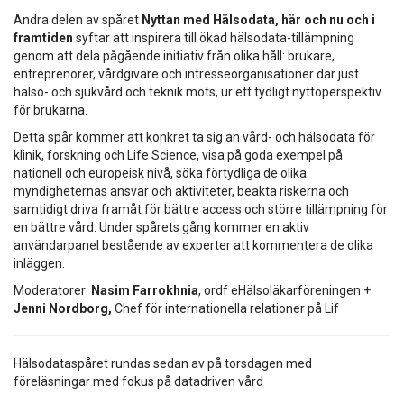
Andra delen av spåret
Nyttan med Hälsodata, här och nu och i
framtiden
syftar att inspirera till ökad hälsodata-tillämpning
genom att dela pågående initiativ från olika håll: brukare,
entreprenörer, vårdgivare och intresseorganisationer där just
hälso- och sjukvård och teknik möts, ur ett tydligt nyttoperspektiv
för brukarna.
Detta spår kommer att konkret ta sig an vård- och hälsodata för
klinik, forskning och Life Science, visa på goda exempel på
nationell och europeisk nivå, söka förtydliga de olika
myndigheternas ansvar och aktiviteter, beakta riskerna och
samtidigt driva framåt för bättre access och större tillämpning för
en bättre vård. Under spårets gång kommer en aktiv
användarpanel bestående av experter att kommentera de olika
inläggen.
Moderatorer:
Nasim Farrokhnia
, ordf eHälsoläkarföreningen +
Jenni Nordborg,
Chef för internationella relationer på Lif
Hälsodataspåret rundas sedan av på torsdagen med
föreläsningar med fokus på datadriven vård