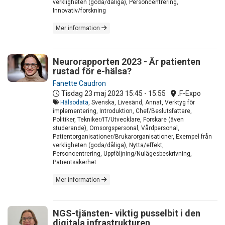
verkligheten (goda/dåliga), Personcentrering,
Innovativ/forskning
Mer information
Neurorapporten 2023 - Är patienten
rustad för e-hälsa?
Fanette Caudron
Tisdag 23 maj 2023
15:45 - 15:55
.F-Expo
Hälsodata
, Svenska, Livesänd, Annat, Verktyg för
implementering, Introduktion, Chef/Beslutsfattare,
Politiker, Tekniker/IT/Utvecklare, Forskare (även
studerande), Omsorgspersonal, Vårdpersonal,
Patientorganisationer/Brukarorganisationer, Exempel från
verkligheten (goda/dåliga), Nytta/effekt,
Personcentrering, Uppföljning/Nulägesbeskrivning,
Patientsäkerhet
Mer information
NGS-tjänsten- viktig pusselbit i den
digitala infrastrukturen