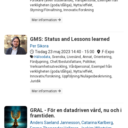
Forskare (även studerande), Vårdpersonal, Exempel från
verkligheten (goda/dåliga), Nytta/effekt,
Styrning/Förvaltning, Innovativ/forskning
Mer information
GMS: Status and Lessons learned
Per Sikora
Tisdag 23 maj 2023
14:40 - 15:00
.F-Expo
Hälsodata
, Svenska, Livesänd, Annat, Orientering,
Fördjupning, Chef/Beslutsfattare, Politiker,
Verksamhetsutveckling, Vårdpersonal, Exempel från
verkligheten (goda/dåliga), Nytta/effekt,
Innovativ/forskning, Uppföljning/Nulägesbeskrivning,
Juridik
Mer information
GRAL - För en datadriven vård, nu och i
framtiden.
Anders Saeland Jannesson
,
Catarina Karlberg
,