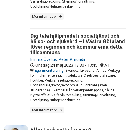
Välfärdsutveckling, Styrning/Förvaltning,
Uppföljning/Nulägesbeskrivning
Mer information
Digitala hjälpmedel i socialtjänst och
hälso- och sjukvård – i Västra Götaland
löser regionen och kommunerna detta
tillsammans
Emma Övelius
,
Peter Amundin
Onsdag 24 maj 2023
13:30 - 13:45
A1
Egenmonitorering
, Svenska, Livesänd, Annat, Verktyg
för implementering, Introduktion, Chef/Beslutsfattare,
Politiker, Verksamhetsutveckling,
Upphandlare/inköp/ekonomi/HR, Forskare (även
studerande), Exempel från verkligheten (goda/dåliga),
Nytta/effekt, Välfärdsutveckling, Styrning/Förvaltning,
Uppföljning/Nulägesbeskrivning
Mer information
Effekt och nytta för vem?