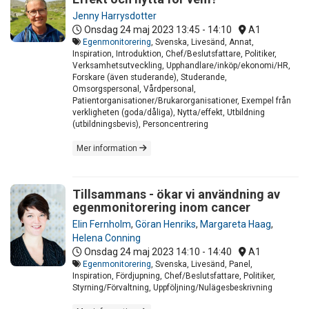
Jenny Harrysdotter
Onsdag 24 maj 2023
13:45 - 14:10
A1
Egenmonitorering
, Svenska, Livesänd, Annat,
Inspiration, Introduktion, Chef/Beslutsfattare, Politiker,
Verksamhetsutveckling, Upphandlare/inköp/ekonomi/HR,
Forskare (även studerande), Studerande,
Omsorgspersonal, Vårdpersonal,
Patientorganisationer/Brukarorganisationer, Exempel från
verkligheten (goda/dåliga), Nytta/effekt, Utbildning
(utbildningsbevis), Personcentrering
Mer information
Tillsammans - ökar vi användning av
egenmonitorering inom cancer
Elin Fernholm
,
Göran Henriks
,
Margareta Haag
,
Helena Conning
Onsdag 24 maj 2023
14:10 - 14:40
A1
Egenmonitorering
, Svenska, Livesänd, Panel,
Inspiration, Fördjupning, Chef/Beslutsfattare, Politiker,
Styrning/Förvaltning, Uppföljning/Nulägesbeskrivning