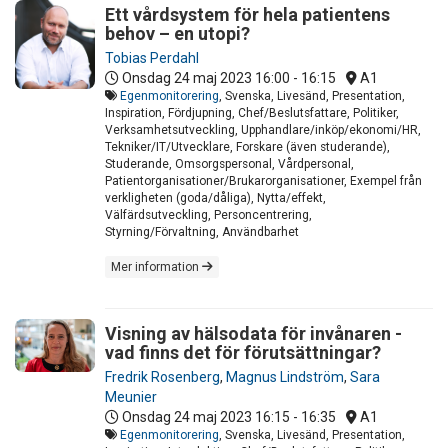
Ett vårdsystem för hela patientens
behov – en utopi?
Tobias Perdahl
Onsdag 24 maj 2023
16:00 - 16:15
A1
Egenmonitorering
, Svenska, Livesänd, Presentation,
Inspiration, Fördjupning, Chef/Beslutsfattare, Politiker,
Verksamhetsutveckling, Upphandlare/inköp/ekonomi/HR,
Tekniker/IT/Utvecklare, Forskare (även studerande),
Studerande, Omsorgspersonal, Vårdpersonal,
Patientorganisationer/Brukarorganisationer, Exempel från
verkligheten (goda/dåliga), Nytta/effekt,
Välfärdsutveckling, Personcentrering,
Styrning/Förvaltning, Användbarhet
Mer information
Visning av hälsodata för invånaren -
vad finns det för förutsättningar?
Fredrik Rosenberg
,
Magnus Lindström
,
Sara
Meunier
Onsdag 24 maj 2023
16:15 - 16:35
A1
Egenmonitorering
, Svenska, Livesänd, Presentation,