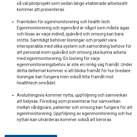
så väl pilotprojekt som sedan länge etablerade arbetssätt
kommer att presenteras.
Framtiden för egenmonitorering och health tech.
Egenmonitorering och egenvård är något som måste ägas
och lösas av varje individ, sjukvård och omsorg kan bara
stötta. Samtidigt behöver lösningar och projekt vara
interoperabla med olika system och samordning behövs för
att personal inom sjukvård och omsorg ska kunna arbeta
med egenmonitorering. En lösning för varje
egenmonitoreringsbehov är inte en rimlig väg framåt. Under
detta deltemat kommer vi att blicka framåt för hur bredare
lösningar kan fungera men också titta framåt mot
healthtech området.
Avslutningsvis kommer nytta, uppföljning och samverkan
att belysas. Föredrag som presenterar hur samverkan
mellan vårdgivare, patienter och omsorg kan fungera för att
egenmonitorering. Uppföljning av egenmonitorering och hur
nyttan kan utvärderas kommer också att beröras