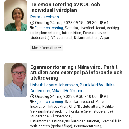
Telemonitorering av KOL och
individuell vårdplan
Petra Jacobson
Onsdag 24 maj 2023
09:15 - 09:30
A1
Egenmonitorering
, Svenska, Livesänd, Annat, Verktyg
för implementering, Introduktion, Forskare (även
studerande), Vårdpersonal, Dokumentation, Appar
Mer information
Egenmonitorering i Nära vård. Perhit-
studien som exempel på införande och
utvärdering
Lisbeth Löpare Johansson
,
Patrik Midlöv
,
Ulrika
Andersson
,
Mikael Hoffmann
Onsdag 24 maj 2023
09:30 - 10:00
A1
Egenmonitorering
, Svenska, Livesänd, Panel,
Inspiration, Introduktion, Chef/Beslutsfattare, Politiker,
Verksamhetsutveckling, Forskare (även studerande),
Studerande, Vårdpersonal,
Patientorganisationer/Brukarorganisationer, Exempel från
verkligheten (goda/dåliga), Personcentrering,