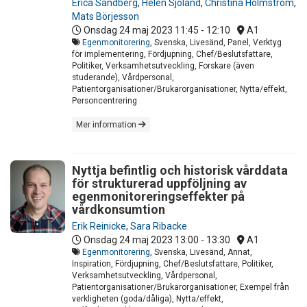
Erica Sandberg
,
Helen Sjöland
,
Christina Holmström
,
Mats Börjesson
Onsdag 24 maj 2023
11:45 - 12:10
A1
Egenmonitorering
, Svenska, Livesänd, Panel, Verktyg
för implementering, Fördjupning, Chef/Beslutsfattare,
Politiker, Verksamhetsutveckling, Forskare (även
studerande), Vårdpersonal,
Patientorganisationer/Brukarorganisationer, Nytta/effekt,
Personcentrering
Mer information
Nyttja befintlig och historisk vårddata
för strukturerad uppföljning av
egenmonitoreringseffekter på
vårdkonsumtion
Erik Reinicke
,
Sara Ribacke
Onsdag 24 maj 2023
13:00 - 13:30
A1
Egenmonitorering
, Svenska, Livesänd, Annat,
Inspiration, Fördjupning, Chef/Beslutsfattare, Politiker,
Verksamhetsutveckling, Vårdpersonal,
Patientorganisationer/Brukarorganisationer, Exempel från
verkligheten (goda/dåliga), Nytta/effekt,