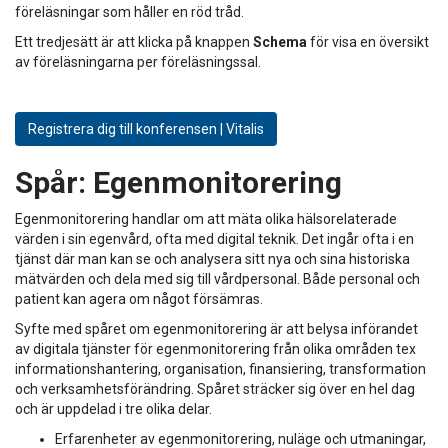
föreläsningar som håller en röd tråd.
Ett tredjesätt är att klicka på knappen
Schema
för visa en översikt
av föreläsningarna per föreläsningssal.
Registrera dig till konferensen | Vitalis
Spår:
Egenmonitorering
Egenmonitorering handlar om att mäta olika hälsorelaterade
värden i sin egenvård, ofta med digital teknik. Det ingår ofta i en
tjänst där man kan se och analysera sitt nya och sina historiska
mätvärden och dela med sig till vårdpersonal. Både personal och
patient kan agera om något försämras.
Syfte med spåret om egenmonitorering är att belysa införandet
av digitala tjänster för egenmonitorering från olika områden tex
informationshantering, organisation, finansiering, transformation
och verksamhetsförändring. Spåret sträcker sig över en hel dag
och är uppdelad i tre olika delar.
Erfarenheter av egenmonitorering, nuläge och utmaningar,