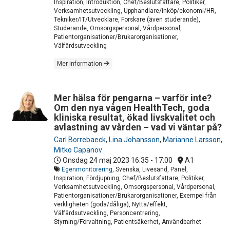
Inspiration, Introduktion, Chef/Beslutsfattare, Politiker,
Verksamhetsutveckling, Upphandlare/inköp/ekonomi/HR,
Tekniker/IT/Utvecklare, Forskare (även studerande),
Studerande, Omsorgspersonal, Vårdpersonal,
Patientorganisationer/Brukarorganisationer,
Välfärdsutveckling
Mer information
Mer hälsa för pengarna – varför inte?
Om den nya vågen HealthTech, goda
kliniska resultat, ökad livskvalitet och
avlastning av vården – vad vi väntar på?
Carl Borrebaeck
,
Lina Johansson
,
Marianne Larsson
,
Mitko Capanov
Onsdag 24 maj 2023
16:35 - 17:00
A1
Egenmonitorering
, Svenska, Livesänd, Panel,
Inspiration, Fördjupning, Chef/Beslutsfattare, Politiker,
Verksamhetsutveckling, Omsorgspersonal, Vårdpersonal,
Patientorganisationer/Brukarorganisationer, Exempel från
verkligheten (goda/dåliga), Nytta/effekt,
Välfärdsutveckling, Personcentrering,
Styrning/Förvaltning, Patientsäkerhet, Användbarhet