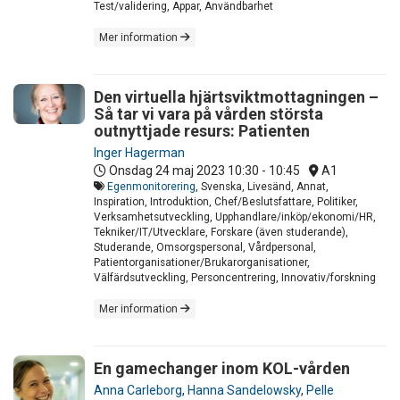
Test/validering, Appar, Användbarhet
Mer information
Den virtuella hjärtsviktmottagningen –
Så tar vi vara på vården största
outnyttjade resurs: Patienten
Inger Hagerman
Onsdag 24 maj 2023
10:30 - 10:45
A1
Egenmonitorering
, Svenska, Livesänd, Annat,
Inspiration, Introduktion, Chef/Beslutsfattare, Politiker,
Verksamhetsutveckling, Upphandlare/inköp/ekonomi/HR,
Tekniker/IT/Utvecklare, Forskare (även studerande),
Studerande, Omsorgspersonal, Vårdpersonal,
Patientorganisationer/Brukarorganisationer,
Välfärdsutveckling, Personcentrering, Innovativ/forskning
Mer information
En gamechanger inom KOL-vården
Anna Carleborg
,
Hanna Sandelowsky
,
Pelle