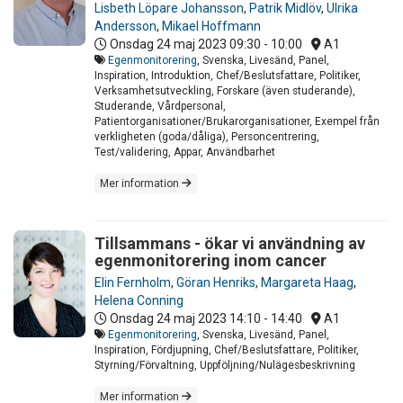
Lisbeth Löpare Johansson
,
Patrik Midlöv
,
Ulrika
Andersson
,
Mikael Hoffmann
Onsdag 24 maj 2023
09:30 - 10:00
A1
Egenmonitorering
, Svenska, Livesänd, Panel,
Inspiration, Introduktion, Chef/Beslutsfattare, Politiker,
Verksamhetsutveckling, Forskare (även studerande),
Studerande, Vårdpersonal,
Patientorganisationer/Brukarorganisationer, Exempel från
verkligheten (goda/dåliga), Personcentrering,
Test/validering, Appar, Användbarhet
Mer information
Tillsammans - ökar vi användning av
egenmonitorering inom cancer
Elin Fernholm
,
Göran Henriks
,
Margareta Haag
,
Helena Conning
Onsdag 24 maj 2023
14:10 - 14:40
A1
Egenmonitorering
, Svenska, Livesänd, Panel,
Inspiration, Fördjupning, Chef/Beslutsfattare, Politiker,
Styrning/Förvaltning, Uppföljning/Nulägesbeskrivning
Mer information