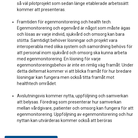
så väl pilotprojekt som sedan länge etablerade arbetssätt
kommer att presenteras.
Framtiden för egenmonitorering och health tech.
Egenmonitorering och egenvård är något som måste ägas
och lösas av varje individ, sjukvård och omsorg kan bara
stötta. Samtidigt behöver lösningar och projekt vara
interoperabla med olika system och samordning behövs för
att personal inom sjukvård och omsorg ska kunna arbeta
med egenmonitorering. En lösning för varje
egenmonitoreringsbehov är inte en rimlig väg framåt. Under
detta deltemat kommer vi att blicka framåt för hur bredare
lösningar kan fungera men också titta framåt mot
healthtech området.
Avslutningsvis kommer nytta, uppföljning och samverkan
att belysas. Föredrag som presenterar hur samverkan
mellan vårdgivare, patienter och omsorg kan fungera för att
egenmonitorering. Uppföljning av egenmonitorering och hur
nyttan kan utvärderas kommer också att beröras