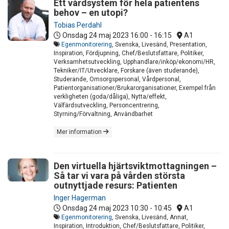
Ett vårdsystem för hela patientens
behov – en utopi?
Tobias Perdahl
Onsdag 24 maj 2023
16:00 - 16:15
A1
Egenmonitorering
, Svenska, Livesänd, Presentation,
Inspiration, Fördjupning, Chef/Beslutsfattare, Politiker,
Verksamhetsutveckling, Upphandlare/inköp/ekonomi/HR,
Tekniker/IT/Utvecklare, Forskare (även studerande),
Studerande, Omsorgspersonal, Vårdpersonal,
Patientorganisationer/Brukarorganisationer, Exempel från
verkligheten (goda/dåliga), Nytta/effekt,
Välfärdsutveckling, Personcentrering,
Styrning/Förvaltning, Användbarhet
Mer information
Den virtuella hjärtsviktmottagningen –
Så tar vi vara på vården största
outnyttjade resurs: Patienten
Inger Hagerman
Onsdag 24 maj 2023
10:30 - 10:45
A1
Egenmonitorering
, Svenska, Livesänd, Annat,
Inspiration, Introduktion, Chef/Beslutsfattare, Politiker,