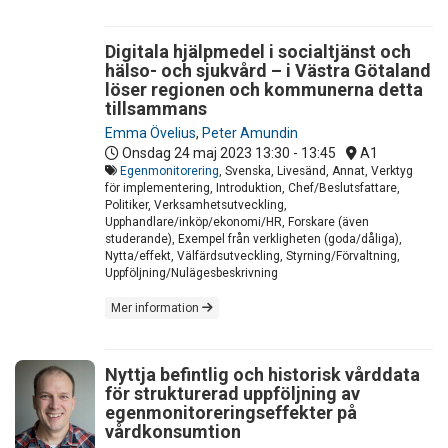
Digitala hjälpmedel i socialtjänst och
hälso- och sjukvård – i Västra Götaland
löser regionen och kommunerna detta
tillsammans
Emma Övelius
,
Peter Amundin
Onsdag 24 maj 2023
13:30 - 13:45
A1
Egenmonitorering
, Svenska, Livesänd, Annat, Verktyg
för implementering, Introduktion, Chef/Beslutsfattare,
Politiker, Verksamhetsutveckling,
Upphandlare/inköp/ekonomi/HR, Forskare (även
studerande), Exempel från verkligheten (goda/dåliga),
Nytta/effekt, Välfärdsutveckling, Styrning/Förvaltning,
Uppföljning/Nulägesbeskrivning
Mer information
Nyttja befintlig och historisk vårddata
för strukturerad uppföljning av
egenmonitoreringseffekter på
vårdkonsumtion