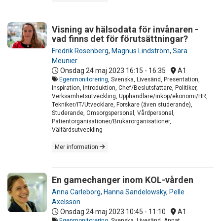
Visning av hälsodata för invånaren -
vad finns det för förutsättningar?
Fredrik Rosenberg
,
Magnus Lindström
,
Sara
Meunier
Onsdag 24 maj 2023
16:15 - 16:35
A1
Egenmonitorering
, Svenska, Livesänd, Presentation,
Inspiration, Introduktion, Chef/Beslutsfattare, Politiker,
Verksamhetsutveckling, Upphandlare/inköp/ekonomi/HR,
Tekniker/IT/Utvecklare, Forskare (även studerande),
Studerande, Omsorgspersonal, Vårdpersonal,
Patientorganisationer/Brukarorganisationer,
Välfärdsutveckling
Mer information
En gamechanger inom KOL-vården
Anna Carleborg
,
Hanna Sandelowsky
,
Pelle
Axelsson
Onsdag 24 maj 2023
10:45 - 11:10
A1
Egenmonitorering
, Svenska, Livesänd, Annat,