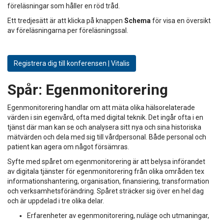
föreläsningar som håller en röd tråd.
Ett tredjesätt är att klicka på knappen
Schema
för visa en översikt
av föreläsningarna per föreläsningssal.
Registrera dig till konferensen | Vitalis
Spår:
Egenmonitorering
Egenmonitorering handlar om att mäta olika hälsorelaterade
värden i sin egenvård, ofta med digital teknik. Det ingår ofta i en
tjänst där man kan se och analysera sitt nya och sina historiska
mätvärden och dela med sig till vårdpersonal. Både personal och
patient kan agera om något försämras.
Syfte med spåret om egenmonitorering är att belysa införandet
av digitala tjänster för egenmonitorering från olika områden tex
informationshantering, organisation, finansiering, transformation
och verksamhetsförändring. Spåret sträcker sig över en hel dag
och är uppdelad i tre olika delar.
Erfarenheter av egenmonitorering, nuläge och utmaningar,