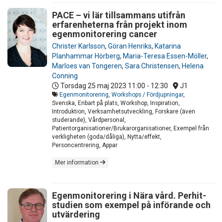
PACE – vi lär tillsammans utifrån
erfarenheterna från projekt inom
egenmonitorering cancer
Christer Karlsson
,
Göran Henriks
,
Katarina
Planhammar Hörberg
,
Maria-Teresa Essen-Möller
,
Marloes van Tongeren
,
Sara Christensen
,
Helena
Conning
Torsdag 25 maj 2023
11:00 - 12:30
J1
Egenmonitorering
,
Workshops / Fördjupningar
,
Svenska, Enbart på plats, Workshop, Inspiration,
Introduktion, Verksamhetsutveckling, Forskare (även
studerande), Vårdpersonal,
Patientorganisationer/Brukarorganisationer, Exempel från
verkligheten (goda/dåliga), Nytta/effekt,
Personcentrering, Appar
Mer information
Egenmonitorering i Nära vård. Perhit-
studien som exempel på införande och
utvärdering