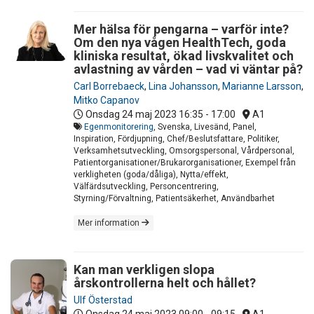
Mer hälsa för pengarna – varför inte?
Om den nya vågen HealthTech, goda
kliniska resultat, ökad livskvalitet och
avlastning av vården – vad vi väntar på?
Carl Borrebaeck
,
Lina Johansson
,
Marianne Larsson
,
Mitko Capanov
Onsdag 24 maj 2023
16:35 - 17:00
A1
Egenmonitorering
, Svenska, Livesänd, Panel,
Inspiration, Fördjupning, Chef/Beslutsfattare, Politiker,
Verksamhetsutveckling, Omsorgspersonal, Vårdpersonal,
Patientorganisationer/Brukarorganisationer, Exempel från
verkligheten (goda/dåliga), Nytta/effekt,
Välfärdsutveckling, Personcentrering,
Styrning/Förvaltning, Patientsäkerhet, Användbarhet
Mer information
Kan man verkligen slopa
årskontrollerna helt och hållet?
Ulf Österstad
Onsdag 24 maj 2023
09:00 - 09:15
A1