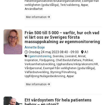
Patientorganisationer/Brukarorganisationer, Exempel från
verkligheten (goda/dåliga), Test/validering, Appar,
Användbarhet
Mer information
Från 500 till 5 000 – varför, hur och vad
vi lärt oss av Sveriges första
massuppskalning av egenmonitorering
Annette Boije
Onsdag 24 maj 2023
08:40 - 09:00
A1
Egenmonitorering
, Svenska, Livesänd, Annat,
Inspiration, Fördjupning, Chef/Beslutsfattare, Politiker,
Verksamhetsutveckling, Upphandlare/inköp/ekonomi/HR,
Vårdpersonal, Exempel från verkligheten (goda/dåliga),
Välfärdsutveckling, Styrning/Förvaltning,
Uppföljning/Nulägesbeskrivning, Appar
Mer information
Ett vårdsystem för hela patientens
behov – en utopi?