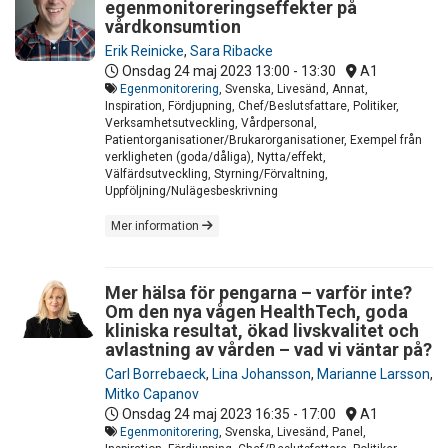
egenmonitoreringseffekter på
vårdkonsumtion
Erik Reinicke
,
Sara Ribacke
Onsdag 24 maj 2023
13:00 - 13:30
A1
Egenmonitorering
, Svenska, Livesänd, Annat,
Inspiration, Fördjupning, Chef/Beslutsfattare, Politiker,
Verksamhetsutveckling, Vårdpersonal,
Patientorganisationer/Brukarorganisationer, Exempel från
verkligheten (goda/dåliga), Nytta/effekt,
Välfärdsutveckling, Styrning/Förvaltning,
Uppföljning/Nulägesbeskrivning
Mer information
Mer hälsa för pengarna – varför inte?
Om den nya vågen HealthTech, goda
kliniska resultat, ökad livskvalitet och
avlastning av vården – vad vi väntar på?
Carl Borrebaeck
,
Lina Johansson
,
Marianne Larsson
,
Mitko Capanov
Onsdag 24 maj 2023
16:35 - 17:00
A1
Egenmonitorering
, Svenska, Livesänd, Panel,