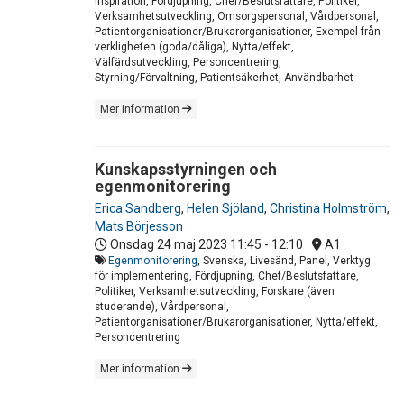
Inspiration, Fördjupning, Chef/Beslutsfattare, Politiker,
Verksamhetsutveckling, Omsorgspersonal, Vårdpersonal,
Patientorganisationer/Brukarorganisationer, Exempel från
verkligheten (goda/dåliga), Nytta/effekt,
Välfärdsutveckling, Personcentrering,
Styrning/Förvaltning, Patientsäkerhet, Användbarhet
Mer information
Kunskapsstyrningen och
egenmonitorering
Erica Sandberg
,
Helen Sjöland
,
Christina Holmström
,
Mats Börjesson
Onsdag 24 maj 2023
11:45 - 12:10
A1
Egenmonitorering
, Svenska, Livesänd, Panel, Verktyg
för implementering, Fördjupning, Chef/Beslutsfattare,
Politiker, Verksamhetsutveckling, Forskare (även
studerande), Vårdpersonal,
Patientorganisationer/Brukarorganisationer, Nytta/effekt,
Personcentrering
Mer information