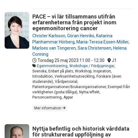
PACE – vi lär tillsammans utifrån
erfarenheterna från projekt inom
egenmonitorering cancer
Christer Karlsson
,
Göran Henriks
,
Katarina
Planhammar Hörberg
,
Maria-Teresa Essen-Möller
,
Marloes van Tongeren
,
Sara Christensen
,
Helena
Conning
Torsdag 25 maj 2023
11:00 - 12:30
J1
Egenmonitorering
,
Workshops / Fördjupningar
,
Svenska, Enbart på plats, Workshop, Inspiration,
Introduktion, Verksamhetsutveckling, Forskare (även
studerande), Vårdpersonal,
Patientorganisationer/Brukarorganisationer, Exempel från
verkligheten (goda/dåliga), Nytta/effekt,
Personcentrering, Appar
Mer information
Nyttja befintlig och historisk vårddata
för strukturerad uppföljning av