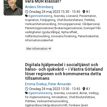
vara MDR klassat?
Anders Strömberg
Onsdag 24 maj 2023
15:30 - 15:45
A1
Egenmonitorering
, Svenska, Livesänd, Presentation,
Inspiration, Fördjupning, Chef/Beslutsfattare, Politiker,
Verksamhetsutveckling, Omsorgspersonal, Vårdpersonal,
Patientorganisationer/Brukarorganisationer, Exempel från
verkligheten (goda/dåliga), Nytta/effekt,
Välfärdsutveckling, Innovativ/forskning, Patientsäkerhet,
Informationssäkerhet
Mer information
Digitala hjälpmedel i socialtjänst och
hälso- och sjukvård – i Västra Götaland
löser regionen och kommunerna detta
tillsammans
Emma Övelius
,
Peter Amundin
Onsdag 24 maj 2023
13:30 - 13:45
A1
Egenmonitorering
, Svenska, Livesänd, Annat, Verktyg
för implementering, Introduktion, Chef/Beslutsfattare,
Politiker, Verksamhetsutveckling,
Upphandlare/inköp/ekonomi/HR, Forskare (även