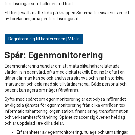
föreläsningar som håller en röd tråd.
Ett tredjesätt är att klicka på knappen
Schema
för visa en översikt
av föreläsningarna per föreläsningssal.
Registrera dig till konferensen | Vitalis
Spår:
Egenmonitorering
Egenmonitorering handlar om att mäta olika hälsorelaterade
värden i sin egenvård, ofta med digital teknik. Det ingår ofta i en
tjänst där man kan se och analysera sitt nya och sina historiska
mätvärden och dela med sig till vårdpersonal. Både personal och
patient kan agera om något försämras.
Syfte med spåret om egenmonitorering är att belysa införandet
av digitala tjänster för egenmonitorering från olika områden tex
informationshantering, organisation, finansiering, transformation
och verksamhetsförändring. Spåret sträcker sig över en hel dag
och är uppdelad i tre olika delar.
Erfarenheter av egenmonitorering, nuläge och utmaningar,