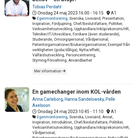
Tobias Perdahl
Onsdag 24 maj 2023
16:00 - 16:15
A1
Egenmonitorering
, Svenska, Livesänd, Presentation,
Inspiration, Fördjupning, Chef/Beslutsfattare, Politiker,
Verksamhetsutveckling, Upphandlare/inköp/ekonomi/HR,
Tekniker/IT/Utvecklare, Forskare (även studerande),
Studerande, Omsorgspersonal, Vårdpersonal,
Patientorganisationer/Brukarorganisationer, Exempel från
verkligheten (goda/dåliga), Nytta/effekt,
Välfärdsutveckling, Personcentrering,
Styrning/Förvaltning, Användbarhet
Mer information
En gamechanger inom KOL-vården
Anna Carleborg
,
Hanna Sandelowsky
,
Pelle
Axelsson
Onsdag 24 maj 2023
10:45 - 11:10
A1
Egenmonitorering
, Svenska, Livesänd, Annat,
Inspiration, Introduktion, Chef/Beslutsfattare, Politiker,
Verksamhetsutveckling, Upphandlare/inköp/ekonomi/HR,
Vårdpersonal,
Patientorganisationer/Brukarorganisationer, Nytta/effekt,