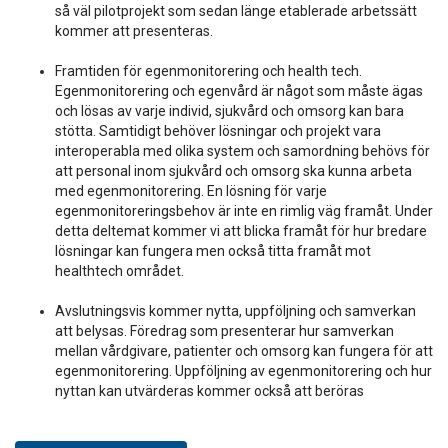
så väl pilotprojekt som sedan länge etablerade arbetssätt
kommer att presenteras.
Framtiden för egenmonitorering och health tech.
Egenmonitorering och egenvård är något som måste ägas
och lösas av varje individ, sjukvård och omsorg kan bara
stötta. Samtidigt behöver lösningar och projekt vara
interoperabla med olika system och samordning behövs för
att personal inom sjukvård och omsorg ska kunna arbeta
med egenmonitorering. En lösning för varje
egenmonitoreringsbehov är inte en rimlig väg framåt. Under
detta deltemat kommer vi att blicka framåt för hur bredare
lösningar kan fungera men också titta framåt mot
healthtech området.
Avslutningsvis kommer nytta, uppföljning och samverkan
att belysas. Föredrag som presenterar hur samverkan
mellan vårdgivare, patienter och omsorg kan fungera för att
egenmonitorering. Uppföljning av egenmonitorering och hur
nyttan kan utvärderas kommer också att beröras