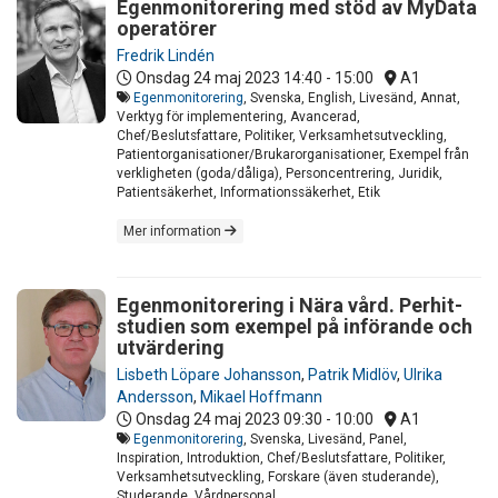
Egenmonitorering med stöd av MyData
operatörer
Fredrik Lindén
Onsdag 24 maj 2023
14:40 - 15:00
A1
Egenmonitorering
, Svenska, English, Livesänd, Annat,
Verktyg för implementering, Avancerad,
Chef/Beslutsfattare, Politiker, Verksamhetsutveckling,
Patientorganisationer/Brukarorganisationer, Exempel från
verkligheten (goda/dåliga), Personcentrering, Juridik,
Patientsäkerhet, Informationssäkerhet, Etik
Mer information
Egenmonitorering i Nära vård. Perhit-
studien som exempel på införande och
utvärdering
Lisbeth Löpare Johansson
,
Patrik Midlöv
,
Ulrika
Andersson
,
Mikael Hoffmann
Onsdag 24 maj 2023
09:30 - 10:00
A1
Egenmonitorering
, Svenska, Livesänd, Panel,
Inspiration, Introduktion, Chef/Beslutsfattare, Politiker,
Verksamhetsutveckling, Forskare (även studerande),
Studerande, Vårdpersonal,