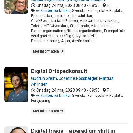
Onsdag 24 maj 2023
08:40 - 08:55
F1
Av kliniker, för kliniker
, Svenska, Förinspelat + På plats,
Presentation, Inspiration, Introduktion,
Chef/Beslutsfattare, Politiker, Verksamhetsutveckling,
Tekniker/IT/Utvecklare, Studerande, Vårdpersonal,
Patientorganisationer/Brukarorganisationer, Exempel från
verkligheten (goda/dåliga), Nytta/effekt,
Personcentrering, Appar, Användbarhet
Mer information
Digital Ortopedkonsult
Gudrun Greim
,
Josefine Rössberger
,
Mattias
Ahlinder
Onsdag 24 maj 2023
09:40 - 09:55
F1
Av kliniker, för kliniker
, Svenska, Förinspelat + På plats,
Fördjupning
Mer information
Digital triage – a paradigm shift in