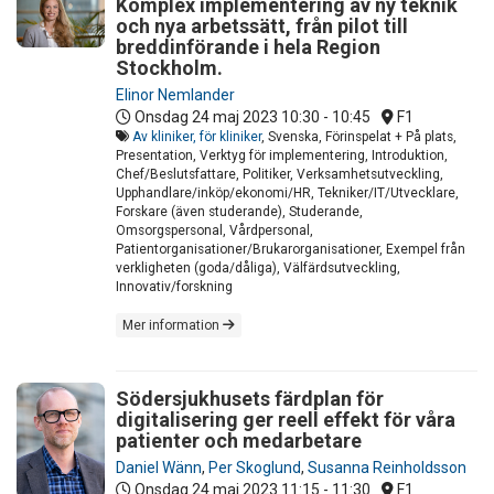
Komplex implementering av ny teknik
och nya arbetssätt, från pilot till
breddinförande i hela Region
Stockholm.
Elinor Nemlander
Onsdag 24 maj 2023
10:30 - 10:45
F1
Av kliniker, för kliniker
, Svenska, Förinspelat + På plats,
Presentation, Verktyg för implementering, Introduktion,
Chef/Beslutsfattare, Politiker, Verksamhetsutveckling,
Upphandlare/inköp/ekonomi/HR, Tekniker/IT/Utvecklare,
Forskare (även studerande), Studerande,
Omsorgspersonal, Vårdpersonal,
Patientorganisationer/Brukarorganisationer, Exempel från
verkligheten (goda/dåliga), Välfärdsutveckling,
Innovativ/forskning
Mer information
Södersjukhusets färdplan för
digitalisering ger reell effekt för våra
patienter och medarbetare
Daniel Wänn
,
Per Skoglund
,
Susanna Reinholdsson
Onsdag 24 maj 2023
11:15 - 11:30
F1