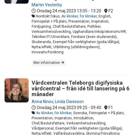
Martin Vesterby
Onsdag 24 maj 2023
13:05 - 13:20
F2
Nordiskt fokus,
Av kliniker, för kliniker
, English,
Förinspelat + På plats, Presentation, Inspiration,
Fördjupning, Chef/Beslutsfattare, Politiker,
Verksamhetsutveckling, Upphandlare/inköp/ekonomi/HR,
Tekniker/IT/Utvecklare, Forskare (även studerande),
Studerande, Exempel från verkligheten (goda/dåliga),
Nytta/effekt, Utbildning (utbildningsbevis),
Innovativ/forskning
Mer information
Vårdcentralen Teleborgs digifysiska
vårdcentral – från idé till lansering på 6
månader
Anna Ninov
,
Linda Owesson
Onsdag 24 maj 2023
09:25 - 09:40
F1
Av kliniker, för kliniker
, Svenska, Förinspelat + På plats,
Presentation, Inspiration, Introduktion,
Chef/Beslutsfattare, Verksamhetsutveckling,
Vårdpersonal, Exempel från verkligheten (goda/dåliga),
Nytta/effekt, Välfärdsutveckling, Styrning/Förvaltning