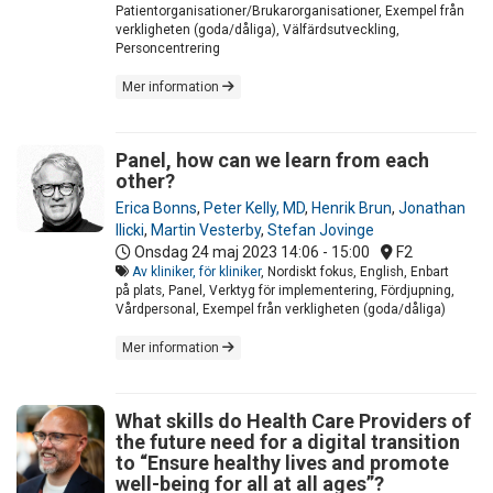
Patientorganisationer/Brukarorganisationer, Exempel från
verkligheten (goda/dåliga), Välfärdsutveckling,
Personcentrering
Mer information
Panel, how can we learn from each
other?
Erica Bonns
,
Peter Kelly, MD
,
Henrik Brun
,
Jonathan
Ilicki
,
Martin Vesterby
,
Stefan Jovinge
Onsdag 24 maj 2023
14:06 - 15:00
F2
Av kliniker, för kliniker
, Nordiskt fokus, English, Enbart
på plats, Panel, Verktyg för implementering, Fördjupning,
Vårdpersonal, Exempel från verkligheten (goda/dåliga)
Mer information
What skills do Health Care Providers of
the future need for a digital transition
to “Ensure healthy lives and promote
well-being for all at all ages”?