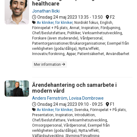
healthcare
Jonathan Ilicki
Onsdag 24 maj 2023
13:35 - 13:50
F2
Av kliniker, för kliniker
, Nordiskt fokus, English,
Förinspelat + På plats, Annat, Inspiration, Fördjupning,
Chef/Beslutsfattare, Politiker, Verksamhetsutveckling,
Forskare (även studerande), Vårdpersonal,
Patientorganisationer/Brukarorganisationer, Exempel från
verkligheten (goda/dåliga), Nytta/effekt,
Innovativ/forskning, Appar, Patientsäkerhet, Användbarhet
Mer information
Ärendehantering och samarbete i
modern vård
Anders Fernström
,
Lovisa Dombrowe
Onsdag 24 maj 2023
09:10 - 09:25
F1
Av kliniker, för kliniker
, Svenska, Förinspelat + På plats,
Presentation, Inspiration, Introduktion,
Chef/Beslutsfattare, Verksamhetsutveckling,
Omsorgspersonal, Vårdpersonal, Exempel från
verkligheten (goda/dåliga), Nytta/effekt,
Välfärdsutveckling, Styrning/Förvaltning