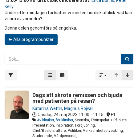
13:00-15:00 Nordisk utblick modererat av
Erica Bonns
,
Peter
Kelly
Under eftermiddagen fortsätter vi med en nordisk utblick. vad kan
vi lära av varandra?
Denna delen genomförs på engelska.
Alla programpunkter
Dags att skrota remissen och bjuda
med patienten på resan?
Katarina Wettin
,
Magnus Röjvall
Onsdag 24 maj 2023
11:00 - 11:15
F1
Av kliniker, för kliniker
, Svenska, Förinspelat + På plats,
Presentation, Inspiration, Fördjupning,
Chef/Beslutsfattare, Politiker, Verksamhetsutveckling,
Studerande, Vårdpersonal,