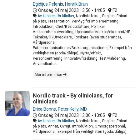
Egidijus Pelanis
,
Henrik Brun
Onsdag 24 maj 2023
13:50 - 14:05
F2
Av kliniker, för kliniker
, Nordiskt fokus, English, Enbart
på plats, Presentation, Verktyg för implementering,
Introduktion, Chef/Beslutsfattare, Politiker,
Verksamhetsutveckling, Upphandlare/inköp/ekonomi/HR,
Tekniker/IT/Utvecklare, Forskare (även studerande),
Vårdpersonal,
Patientorganisationer/Brukarorganisationer, Exempel från
verkligheten (goda/dåliga), Nytta/effekt,
Personcentrering, Innovativ/forskning, Test/validering,
Användbarhet
Mer information
Nordic track - By clinicians, for
clinicians
Erica Bonns
,
Peter Kelly, MD
Onsdag 24 maj 2023
13:00 - 13:05
F2
Av kliniker, för kliniker
, Nordiskt fokus, English, Enbart
på plats, Annat, Övrigt, Introduktion, Omsorgspersonal,
Vårdpersonal, Exempel från verkligheten (goda/dåliga)