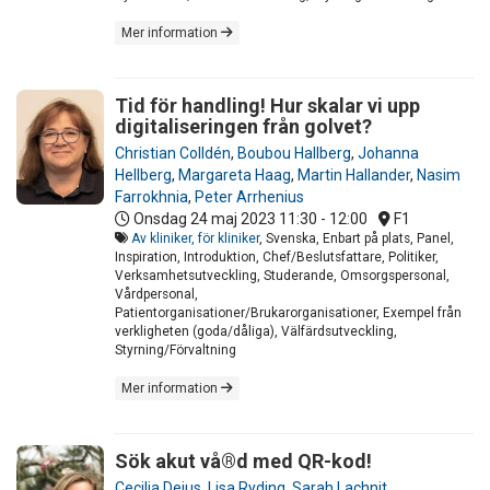
Mer information
Tid för handling! Hur skalar vi upp
digitaliseringen från golvet?
Christian Colldén
,
Boubou Hallberg
,
Johanna
Hellberg
,
Margareta Haag
,
Martin Hallander
,
Nasim
Farrokhnia
,
Peter Arrhenius
Onsdag 24 maj 2023
11:30 - 12:00
F1
Av kliniker, för kliniker
, Svenska, Enbart på plats, Panel,
Inspiration, Introduktion, Chef/Beslutsfattare, Politiker,
Verksamhetsutveckling, Studerande, Omsorgspersonal,
Vårdpersonal,
Patientorganisationer/Brukarorganisationer, Exempel från
verkligheten (goda/dåliga), Välfärdsutveckling,
Styrning/Förvaltning
Mer information
Sök akut vå®d med QR-kod!
Cecilia Dejus
,
Lisa Ryding
,
Sarah Lachnit