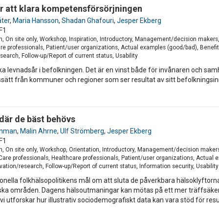
för att klara kompetensförsörjningen
ter
,
Maria Hansson
,
Shadan Ghafouri
,
Jesper Ekberg
F1
h, On site only, Workshop, Inspiration, Introductory, Management/decision makers,
re professionals, Patient/user organizations, Actual examples (good/bad), Benefi
earch, Follow-up/Report of current status, Usability
ka levnadsår i befolkningen. Det är en vinst både för invånaren och samhä
sätt från kommuner och regioner som ser resultat av sitt befolkningsinr
 där de bäst behövs
Öhman
,
Malin Ahrne
,
Ulf Strömberg
,
Jesper Ekberg
F1
h, On site only, Workshop, Orientation, Introductory, Management/decision makers
are professionals, Healthcare professionals, Patient/user organizations, Actual 
ion/research, Follow-up/Report of current status, Information security, Usability
ationella folkhälsopolitikens mål om att sluta de påverkbara hälsoklyftorn
iska områden. Dagens hälsoutmaningar kan mötas på ett mer träffsäkert
 vi utforskar hur illustrativ sociodemografiskt data kan vara stöd för r