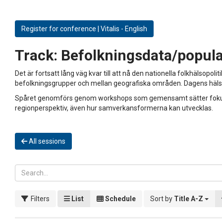
Register for conference | Vitalis - English
Track:
Befolkningsdata/popula
Det är fortsatt lång väg kvar till att nå den nationella folkhälsopol
befolkningsgrupper och mellan geografiska områden. Dagens hälso
Spåret genomförs genom workshops som gemensamt sätter fokus på
regionperspektiv, även hur samverkansformerna kan utvecklas.
All sessions
Filters
List
Schedule
Sort by
Title A-Z