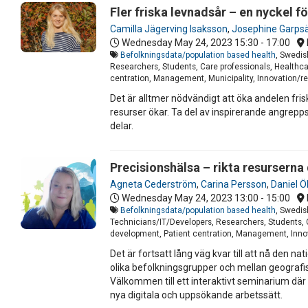
Fler friska levnadsår – en nyckel 
Camilla Jägerving Isaksson
,
Josephine Garpsä
Wednesday May 24, 2023
15:30 - 17:00
Befolkningsdata/population based health
, Swedis
Researchers, Students, Care professionals, Healthca
centration, Management, Municipality, Innovation/res
Det är alltmer nödvändigt att öka andelen fris
resurser ökar. Ta del av inspirerande angrepps
delar.
Precisionshälsa – rikta resurserna
Agneta Cederström
,
Carina Persson
,
Daniel 
Wednesday May 24, 2023
13:00 - 15:00
Befolkningsdata/population based health
, Swedis
Technicians/IT/Developers, Researchers, Students, C
development, Patient centration, Management, Innovat
Det är fortsatt lång väg kvar till att nå den n
olika befolkningsgrupper och mellan geograf
Välkommen till ett interaktivt seminarium där
nya digitala och uppsökande arbetssätt.