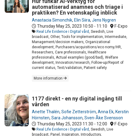
Hur funkar AI-verktyg för
automatiserad anamnes och triage i
praktiken? En vetenskaplig inblick
Anastacia Simonchik
,
Elin Siira
,
Jens Nygren
Thursday May 25, 2023
10:50 - 11:10
F-Expo
Real Life Evidence i Digital vård
, Swedish, Live
broadcast, Other, Tools for implementation, Intermediate,
Management/decision makers, Organizational
development, Purchasers/acquisitions/eco nomy/HR,
Researchers, Care professionals, Healthcare
professionals, Actual examples (good/bad), Welfare
development, Innovation/research, Follow-up/Report of
current status, Test/validation, Patient safety
More information
1177 direkt - en ny digital ingång till
vården
Anette Thalén
,
Sofie Zetterström
,
Anna Ek
,
Kerstin
Hörnsten
,
Sara Johansson
,
Sven-Åke Svensson
Thursday May 25, 2023
11:30 - 12:00
F-Expo
Real Life Evidence i Digital vård
, Swedish, Live
broadcast, Panel, Inspiration, Introductory,