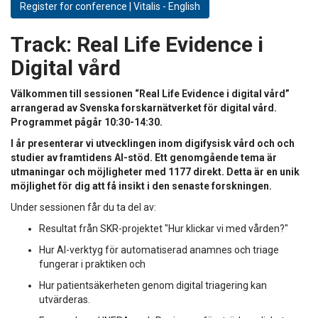
Register for conference | Vitalis - English
Track:
Real Life Evidence i
Digital vård
Välkommen till sessionen “Real Life Evidence i digital vård”
arrangerad av Svenska forskarnätverket för digital vård.
Programmet pågår 10:30-14:30.
I år presenterar vi utvecklingen inom digifysisk vård och och
studier av framtidens AI-stöd. Ett genomgående tema är
utmaningar och möjligheter med 1177 direkt. Detta är en unik
möjlighet för dig att få insikt i den senaste forskningen.
Under sessionen får du ta del av:
Resultat från SKR-projektet "Hur klickar vi med vården?"
Hur AI-verktyg för automatiserad anamnes och triage
fungerar i praktiken och
Hur patientsäkerheten genom digital triagering kan
utvärderas.