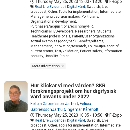
Thursday May 25, 2023
13:00 - 13:20
F-Expo
Real Life Evidence i Digital vård
, Swedish, Live
broadcast, Other, Tools for implementation, Intermediate,
Management/decision makers, Politicians,
Organizational development,
Purchasers/acquisitions/eco nomy/HR,
Technicians/IT/Developers, Researchers, Students,
Healthcare professionals, Patient/user organizations,
Actual examples (good/bad), Benefits/effects,
Management, Innovation/research, Follow-up/Report of
current status, Test/validation, Patient safety, Information
security, Usability, Ethics
More information
Hur klickar vi med vården? SKR
forskningsprojekt om hur digifysisk
vård använts under 2022
Felicia Gabrielsson Järhult
,
Felicia
GabrielssonJärhult
,
Ingemar Kåreholt
Thursday May 25, 2023
10:35 - 10:50
F-Expo
Real Life Evidence i Digital vård
, Swedish, Live
broadcast, Other, Tools for implementation, Intermediate,