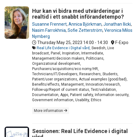
Hur kan vi bidra med utvärderingar i
realtid i ett snabbt införandetempo?
Susanne Frennert
,
Annica Björkman
,
Jonathan Ilicki
,
Nasim Farrokhnia
,
Sofie Zetterström
,
Veronica Milos
Nymberg
Thursday May 25, 2023
14:00 - 14:30
F-Expo
Real Life Evidence i Digital vård
, Swedish, Live
broadcast, Panel, Inspiration, Intermediate,
Management/decision makers, Politicians,
Organizational development,
Purchasers/acquisitions/eco nomy/HR,
Technicians/IT/Developers, Researchers, Students,
Patient/user organizations, Actual examples (good/bad),
Benefits/effects, Management, Innovation/research,
Follow-up/Report of current status, Test/validation,
Documentation, Apps, Patient safety, Information security,
Government information, Usability, Ethics
More information
Sessionen: Real Life Evidence i digital
vård