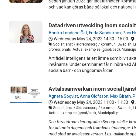
Sedan januari 2023 ger lagstiftningen kommune
och vad kan göras både på lokal och nationell n
Datadriven utveckling inom social
Annika Londono Öst
,
Frida Sandström
,
Pani H
Wednesday May 24, 2023
14:30 - 15:00
Socialtjänst / äldreomsorg / kommun, Swedish, Li
professionals, Actual examples (good/bad), Municipa
Artificiell intelligens är ett ämne som blivit 
invånarna. Under seminariet får ni höra vad A
sociala barn- och ungdomsvården.
Avtalssamverkan inom socialtjänst
Agneta Söqvist
,
Anna Olofsson
,
Max Birath
,
P
Wednesday May 24, 2023
11:00 - 11:30
Socialtjänst / äldreomsorg / kommun, Swedish, Li
Actual examples (good/bad), Municipality
Den förändrade demografin i Sverige ställer kr
för att möta dagens och framtida utmaningar. Un
med stöd av avtalssamverkan, t.ex. gällande spe