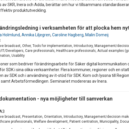
eds av SKR, Inera och Adda, berättar om hur vi tillsammans standardis
ffektiv produktutveckling.
ändringsledning i verksamheten för att plocka hem ny
a Holmlund
,
Annika Liljegren
,
Caroline Hagberg
,
Malin Domeij
3
ve broadcast, Other, Tools for implementation, Introductory, Management/decisi
T/Developers, Care professionals, Healthcare professionals, Actual examples (go
ation, Usability
ationer som bedriver förändringsarbete för Säker digital kommunikation
nför SDK i sina olika verksamheter. Flera kommuner, regioner och en stat
en av SDK och i användning av it-stöd för SDK. Kom och lyssna till Reg
amt Arbetsförmedlingen. Seminariet modereras av Inera.
kumentation - nya möjligheter till samverkan
A3
ve broadcast, Presentation, Orientation, Introductory, Management/decision make
thcare professionals, Welfare development, Patient centration, Municipality, Doc