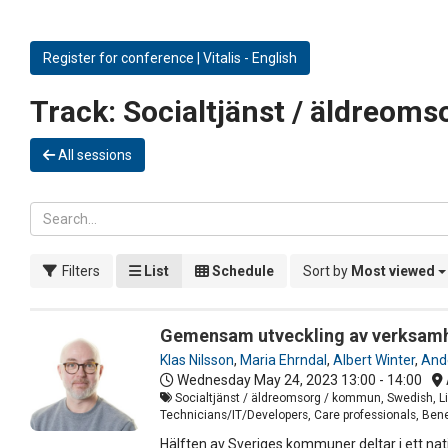
Register for conference | Vitalis - English
Track:
Socialtjänst / äldreom
All sessions
Filters
List
Schedule
Sort by
Most viewed
Gemensam utveckling av verksamh
Klas Nilsson
,
Maria Ehrndal
,
Albert Winter
,
Ande
Wednesday May 24, 2023
13:00 - 14:00
Socialtjänst / äldreomsorg / kommun, Swedish, Li
Technicians/IT/Developers, Care professionals, Bene
Hälften av Sveriges kommuner deltar i ett na