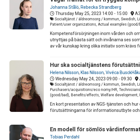
Johanna Stålö
,
Rebecka Strandberg
Thursday May 25, 2023
14:00 - 15:00
A
Socialtjänst / äldreomsorg / kommun, Swedish, Li
Patient/user organizations, Actual examples (good/b
Kompetensförsörjningen inom vården och omso
utnyttjas på bästa sätt och invånarna ses so
av vår kunskap kring olika initiativ som krävs 
Hur ska socialtjänstens förutsätt
Helena Nilsson
,
Klas Nilsson
,
Vivéca BusckHåk
Wednesday May 24, 2023
09:00 - 09:30
Socialtjänst / äldreomsorg / kommun, Swedish, Li
Purchasers/acquisitions/eco nomy/HR, Technicians/I
(good/bad), Benefits/effects, Welfare development, 
En kort presentation av NGS-tjänsten och hur 
förutsättningarna för informationsutbyte och
En modell för sömlös vårdinforma
Tobias Perdahl