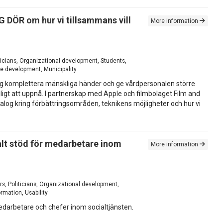
G DÖR om hur vi tillsammans vill
More information
ticians, Organizational development, Students,
re development, Municipality
n idag komplettera mänskliga händer och ge vårdpersonalen större
igt att uppnå. I partnerskap med Apple och filmbolaget Film and
dialog kring förbättringsområden, teknikens möjligheter och hur vi
alt stöd för medarbetare inom
More information
s, Politicians, Organizational development,
rmation, Usability
edarbetare och chefer inom socialtjänsten.