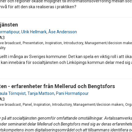
r och regioner ökade möjlighet till informationsöverföring mellan soci
ivå för att den ska realiseras i praktiken?
tjänsten
ormatipour
,
Ulrik Hellmark
,
Åse Andersson
A3
ve broadcast, Presentation, Inspiration, Introductory, Management/decision make
lity
aktuellt i många av Sveriges kommuner. Det kan spela en viktig roll i att
I kan innebära för socialtjänsten och Linköpings kommun delar med sig a
en - erfarenheter från Mellerud och Bengtsfors
aula Törnqvist
,
Tanja Mattson
,
Pani Hormatipour
A3
ve broadcast, Panel, Inspiration, Introductory, Management/decision makers, Org
av på att socialtjänsten genomför omfattande omställningar. Avtalssamverk
der seminariet delar Mellerud och Bengtsfors med sig av deras erfarenhete
tskompetens inom digitaliseringsområdet och att tillsammans identifiera oc