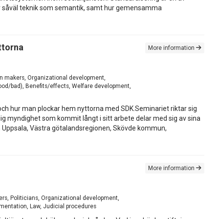
erar såväl teknik som semantik, samt hur gemensamma
ttorna
More information
on makers, Organizational development,
od/bad), Benefits/effects, Welfare development,
 och hur man plockar hem nyttorna med SDK.Seminariet riktar sig
lig myndighet som kommit långt i sitt arbete delar med sig av sina
ion Uppsala, Västra götalandsregionen, Skövde kommun,
More information
rs, Politicians, Organizational development,
umentation, Law, Judicial procedures