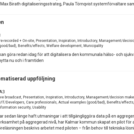
ax Birath digitaliseringsstrateg, Paula Törnqvist systemförvaltare s
en
3
-recorded + On-site, Presentation, Inspiration, Introductory, Management/decisio
good/bad), Benefits/effects, Welfare development, Municipality
 kan göra redan idag för att digitalisera den kommunala hälso- och sjukv
 nytta nu och i framtiden
matiserad uppföljning
A3
e broadcast, Presentation, Inspiration, Introductory, Management/decision maker
T/Developers, Care professionals, Actual examples (good/bad), Benefits/effects
nformation security, Usability
edan länge haft utmaningar i att tillgängliggöra data på en aggregerad
verksamhet på aggregerad nivå, har Kalmar kommun skapat en pilot för a
reläsningen beskrivs arbetet med piloten – från behov till tekniska lö