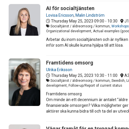
AI för socialtjänsten
Lovisa Ericsson
,
Malin Lindström
Thursday May 25, 2023
09:00 - 10:30
J1
Socialtjänst / äldreomsorg / kommun,
Workshops 
Organizational development, Actual examples (good
Arbetar du inom socialtjänsten och är nyfiken
inför som AI skulle kunna hjälpa till att lösa.
Framtidens omsorg
Ulrika Eriksson
Thursday May 25, 2023
10:30 - 11:00
A
Socialtjänst / äldreomsorg / kommun, Swedish, Li
development, Follow-up/Report of current status
Framtidens omsorg
Om minde än ett decennium är antalet ”äldre 
finansierade omsorgen? Vilka möjligheter ger d
aktörer ska kunna bidra till och ta del av utve
Vägar framåt för en tryggad komp