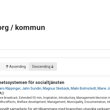
sorg / kommun
Ascending
Descending
etssystemen för socialtjänsten
rs Klippinger
,
Jahn Sundin
,
Magnus Skebäck
,
Malin Bolmstedt
,
Marie J
A3
ve broadcast, Extended 55 min, Inspiration, Introductory, Management/decision 
fits/effects, Welfare development, Management, Municipality, Documentation, Info
tionellt samarbete för att tillsammans med branschen utveckla verksa