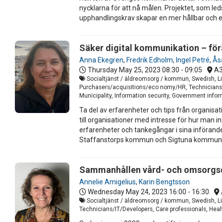
nycklarna för att nå målen. Projektet, som l
upphandlingskrav skapar en mer hållbar och e
Säker digital kommunikation – för
Anna Ekegren
,
Fredrik Edholm
,
Ingel Petré
,
Ås
Thursday May 25, 2023
08:30 - 09:05
A
Socialtjänst / äldreomsorg / kommun, Swedish, Li
Purchasers/acquisitions/eco nomy/HR, Technicians/I
Municipality, Information security, Government inform
Ta del av erfarenheter och tips från organis
till organisationer med intresse för hur man i
erfarenheter och tankegångar i sina införand
Staffanstorps kommun och Sigtuna kommun s
Sammanhållen vård- och omsorgsdo
Annelie Amigelius
,
Karin Bengtsson
Wednesday May 24, 2023
16:00 - 16:30
Socialtjänst / äldreomsorg / kommun, Swedish, Li
Technicians/IT/Developers, Care professionals, Heal