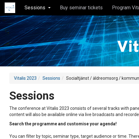
Sessions
Buy seminar tickets
Program Vit
Vitalis 2023
Sessions
Socialtjänst / äldreomsorg / kommu
Sessions
The conference at Vitalis 2023 consists of several tracks with pane
content will also be available online via live broadcasts and record
Search the programme and customise your agenda!
You can filter by topic, seminar type, target audience or time. Th