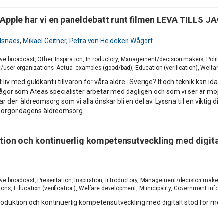
Apple har vi en paneldebatt runt filmen LEVA TILLS JA
.
ölsnaes
,
Mikael Geitner
,
Petra von Heideken Wågert
3
e broadcast, Other, Inspiration, Introductory, Management/decision makers, Poli
t/user organizations, Actual examples (good/bad), Education (verification), Welfa
gt liv med guldkant i tillvaron för våra äldre i Sverige? It och teknik ka
gor som Ateas specialister arbetar med dagligen och som vi ser är möjl
r den äldreomsorg som vi alla önskar bli en del av. Lyssna till en viktig 
h morgondagens äldreomsorg.
ktion och kontinuerlig kompetensutveckling med digit
3
e broadcast, Presentation, Inspiration, Introductory, Management/decision maker
ions, Education (verification), Welfare development, Municipality, Government info
roduktion och kontinuerlig kompetensutveckling med digitalt stöd för m