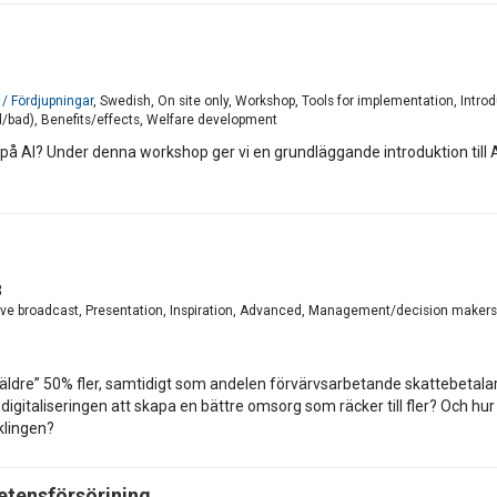
/ Fördjupningar
, Swedish, On site only, Workshop, Tools for implementation, Int
/bad), Benefits/effects, Welfare development
 på AI? Under denna workshop ger vi en grundläggande introduktion till 
3
ve broadcast, Presentation, Inspiration, Advanced, Management/decision makers,
äldre” 50% fler, samtidigt som andelen förvärvsarbetande skattebetala
igitaliseringen att skapa en bättre omsorg som räcker till fler? Och hur 
cklingen?
etensförsörjning