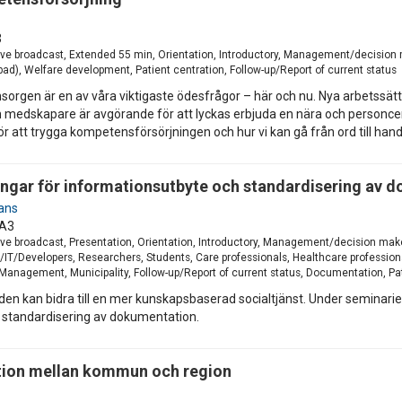
3
ve broadcast, Extended 55 min, Orientation, Introductory, Management/decision m
ad), Welfare development, Patient centration, Follow-up/Report of current status
rgen är en av våra viktigaste ödesfrågor – här och nu. Nya arbetssätt
m medskapare är avgörande för att lyckas erbjuda en nära och personcen
för att trygga kompetensförsörjningen och hur vi kan gå från ord till hand
ningar för informationsutbyte och standardisering av 
ans
A3
ve broadcast, Presentation, Orientation, Introductory, Management/decision make
T/Developers, Researchers, Students, Care professionals, Healthcare professiona
Management, Municipality, Follow-up/Report of current status, Documentation, Pat
den kan bidra till en mer kunskapsbaserad socialtjänst. Under seminari
 standardisering av dokumentation.
tion mellan kommun och region