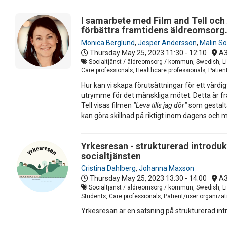
I samarbete med Film and Tell och 
förbättra framtidens äldreomsorg
Monica Berglund
,
Jesper Andersson
,
Malin S
Thursday May 25, 2023
11:30 - 12:10
A
Socialtjänst / äldreomsorg / kommun, Swedish, Liv
Care professionals, Healthcare professionals, Patien
Hur kan vi skapa förutsättningar för ett värdi
utrymme för det mänskliga mötet. Detta är frå
Tell visas filmen
”Leva tills jag dör”
som gestalta
kan göra skillnad på riktigt inom dagens oc
Yrkesresan - strukturerad introdu
socialtjänsten
Cristina Dahlberg
,
Johanna Maxson
Thursday May 25, 2023
13:30 - 14:00
A
Socialtjänst / äldreomsorg / kommun, Swedish, Liv
Students, Care professionals, Patient/user organizat
Yrkesresan är en satsning på strukturerad int