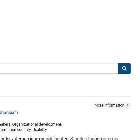
More information
ohansson
makers, Organizational development,
rmation security, Usability
mhetssystemen inom socialtjänsten. Standardisering är en av