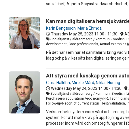
socialchef
,
Agneta Söqvist verksamhetschef, M
Kan man digitalisera hemsjukvård
Karin Bengtsson
,
Maria Ehrndal
Thursday May 25, 2023
11:00 - 11:30
A
Socialtjänst / äldreomsorg / kommun, Swedish, Pre
development, Care professionals, Actual examples (
På det här seminariet samtalar vi kring vad vi
idag och på vilket sätt kan digitaliseringen ge
Att styra med kunskap genom auto
Clara Halléhn
,
Mirelle Mård
,
Niklas Hörling
Wednesday May 24, 2023
14:00 - 14:30
Socialtjänst / äldreomsorg / kommun, Swedish, Liv
Purchasers/acquisitions/eco nomy/HR, Technicians/I
Follow-up/Report of current status, Test/validation, I
Verksamhetssystem inom vård och omsorg har s
system. För att möta krav på uppföljning av 
processer inom vård och omsorg fungerar. I fö