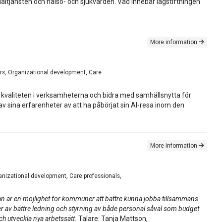
altjänsten och hälso- och sjukvården. Vad innebär lagstiftningen
More information
rs, Organizational development, Care
 öka kvaliteten i verksamheterna och bidra med samhällsnytta för
v sina erfarenheter av att ha påbörjat sin AI-resa inom den
More information
anizational development, Care professionals,
an är en möjlighet för kommuner att bättre kunna jobba tillsammans
r av bättre ledning och styrning av både personal såväl som budget
h utveckla nya arbetssätt.
Talare: Tanja Mattson,