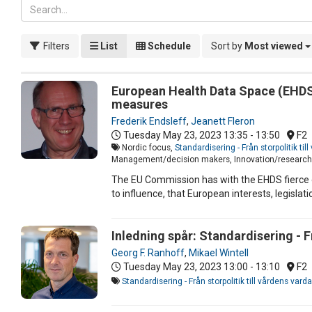
Filters
List
Schedule
Sort by
Most viewed
European Health Data Space (EHDS) 
measures
Frederik Endsleff
,
Jeanett Fleron
Tuesday May 23, 2023
13:35 - 13:50
F2
Nordic focus,
Standardisering - Från storpolitik ti
Management/decision makers, Innovation/research,
The EU Commission has with the EHDS fierce 
to influence, that European interests, legisla
Inledning spår: Standardisering - F
Georg F. Ranhoff
,
Mikael Wintell
Tuesday May 23, 2023
13:00 - 13:10
F2
Standardisering - Från storpolitik till vårdens vard