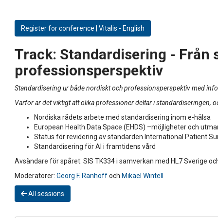
Register for conference | Vitalis - English
Track:
Standardisering - Från s
professionsperspektiv
Standardisering ur både nordiskt och professionsperspektiv med in
Varför är det viktigt att olika professioner deltar i standardiseringen, 
Nordiska rådets arbete med standardisering inom e-hälsa
European Health Data Space (EHDS) –möjligheter och utmanin
Status för revidering av standarden International Patient 
Standardisering för AI i framtidens vård
Avsändare för spåret: SIS TK334 i samverkan med HL7 Sverige och
Moderatorer:
Georg F. Ranhoff
och
Mikael Wintell
All sessions