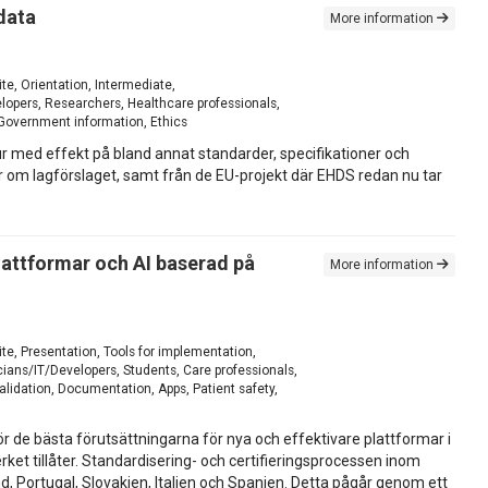
data
More information
te, Orientation, Intermediate,
opers, Researchers, Healthcare professionals,
 Government information, Ethics
ur med effekt på bland annat standarder, specifikationer och
r om lagförslaget, samt från de EU-projekt där EHDS redan nu tar
lattformar och AI baserad på
More information
ite, Presentation, Tools for implementation,
ans/IT/Developers, Students, Care professionals,
validation, Documentation, Apps, Patient safety,
 de bästa förutsättningarna för nya och effektivare plattformar i
et tillåter. Standardisering- och certifieringsprocessen inom
d, Portugal, Slovakien, Italien och Spanien. Detta pågår genom ett