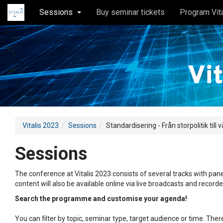
Sessions
Buy seminar tickets
Program Vit
Vitalis 2023
Sessions
Standardisering - Från storpolitik til
Sessions
The conference at Vitalis 2023 consists of several tracks with pane
content will also be available online via live broadcasts and record
Search the programme and customise your agenda!
You can filter by topic, seminar type, target audience or time. Th