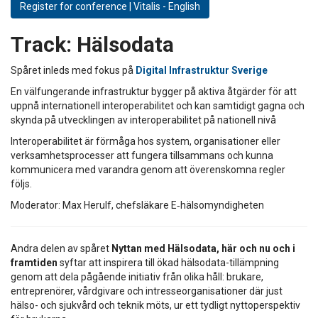
Register for conference | Vitalis - English
Track:
Hälsodata
Spåret inleds med fokus på
Digital Infrastruktur Sverige
En välfungerande infrastruktur bygger på aktiva åtgärder för att
uppnå internationell interoperabilitet och kan samtidigt gagna och
skynda på utvecklingen av interoperabilitet på nationell nivå
Interoperabilitet är förmåga hos system, organisationer eller
verksamhetsprocesser att fungera tillsammans och kunna
kommunicera med varandra genom att överenskomna regler
följs.
Moderator: Max Herulf, chefsläkare E‑hälsomyndigheten
Andra delen av spåret
Nyttan med Hälsodata, här och nu och i
framtiden
syftar att inspirera till ökad hälsodata-tillämpning
genom att dela pågående initiativ från olika håll: brukare,
entreprenörer, vårdgivare och intresseorganisationer där just
hälso- och sjukvård och teknik möts, ur ett tydligt nyttoperspektiv