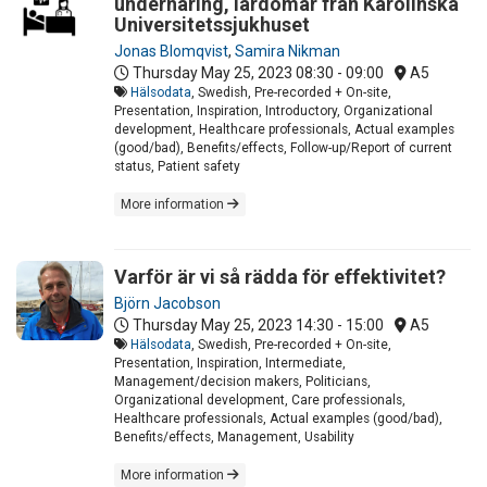
undernäring, lärdomar från Karolinska
Universitetssjukhuset
Jonas Blomqvist
,
Samira Nikman
Thursday May 25, 2023
08:30 - 09:00
A5
Hälsodata
, Swedish, Pre-recorded + On-site,
Presentation, Inspiration, Introductory, Organizational
development, Healthcare professionals, Actual examples
(good/bad), Benefits/effects, Follow-up/Report of current
status, Patient safety
More information
Varför är vi så rädda för effektivitet?
Björn Jacobson
Thursday May 25, 2023
14:30 - 15:00
A5
Hälsodata
, Swedish, Pre-recorded + On-site,
Presentation, Inspiration, Intermediate,
Management/decision makers, Politicians,
Organizational development, Care professionals,
Healthcare professionals, Actual examples (good/bad),
Benefits/effects, Management, Usability
More information