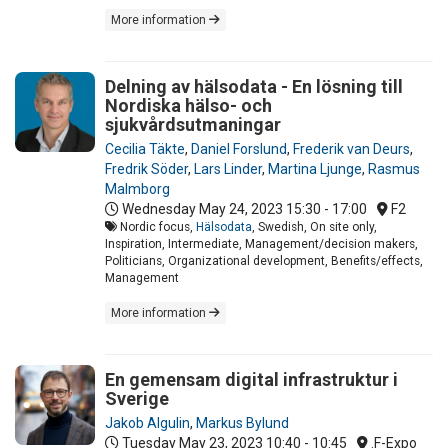
More information
Delning av hälsodata - En lösning till
Nordiska hälso- och
sjukvårdsutmaningar
Cecilia Täkte
,
Daniel Forslund
,
Frederik van Deurs
,
Fredrik Söder
,
Lars Linder
,
Martina Ljunge
,
Rasmus
Malmborg
Wednesday May 24, 2023
15:30 - 17:00
F2
Nordic focus,
Hälsodata
, Swedish, On site only,
Inspiration, Intermediate, Management/decision makers,
Politicians, Organizational development, Benefits/effects,
Management
More information
En gemensam digital infrastruktur i
Sverige
Jakob Algulin
,
Markus Bylund
Tuesday May 23, 2023
10:40 - 10:45
.F-Expo