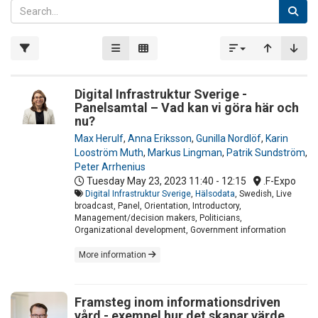
Digital Infrastruktur Sverige -
Panelsamtal – Vad kan vi göra här och
nu?
Max Herulf
,
Anna Eriksson
,
Gunilla Nordlöf
,
Karin
Looström Muth
,
Markus Lingman
,
Patrik Sundström
,
Peter Arrhenius
Tuesday May 23, 2023
11:40 - 12:15
.F-Expo
Digital Infrastruktur Sverige
,
Hälsodata
, Swedish, Live
broadcast, Panel, Orientation, Introductory,
Management/decision makers, Politicians,
Organizational development, Government information
More information
Framsteg inom informationsdriven
vård - exempel hur det skapar värde