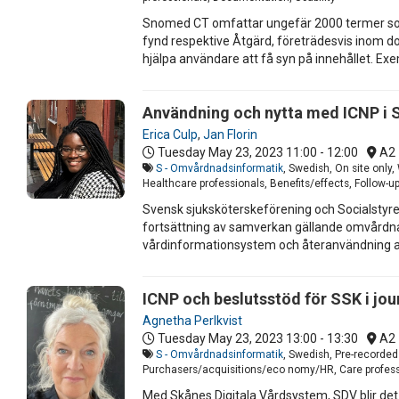
Snomed CT omfattar ungefär 2000 termer som k
fynd respektive Åtgärd, företrädesvis inom d
hjälpa användare att få syn på innehållet. Exe
Användning och nytta med ICNP i
Erica Culp
,
Jan Florin
Tuesday May 23, 2023
11:00 - 12:00
A2
S - Omvårdnadsinformatik
, Swedish, On site only
Healthcare professionals, Benefits/effects, Follow-up
Svensk sjuksköterskeförening och Socialstyr
fortsättning av samverkan gällande omvårdn
vårdinformationsystem och återanvändning av
ICNP och beslutsstöd för SSK i jo
Agnetha Perlkvist
Tuesday May 23, 2023
13:00 - 13:30
A2
S - Omvårdnadsinformatik
, Swedish, Pre-recorded
Purchasers/acquisitions/eco nomy/HR, Care professio
Med Skånes Digitala Vårdsystem, SDV blir det 