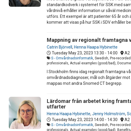
standardkodverk i systemet för SSK med samma 
vårdnivå erhåller information ur såväl medic
utförs. Ett exempel är att patienter 65 år och
kommer att visas på hur SSK i SDV erhåller b
Mappning av regionalt framtagna
Catrin Björvell
,
Henna Haapa Hybinette
Tuesday May 23, 2023
13:30 - 14:00
A2
S - Omvårdnadsinformatik
, Swedish, Pre-recorde
professionals, Actual examples (good/bad), Docume
I Stockholm finns idag regionalt framtagna vå
omvårdnadsdiagnoser, mål och åtgärder mot I
mappas mot andra Snomed CT begrepp.
Lärdomar från arbetet kring fram
utfarter
Henna Haapa Hybinette
,
Jenny Holmström
,
So
Tuesday May 23, 2023
14:00 - 14:30
A2
S - Omvårdnadsinformatik
, Swedish, Pre-recorded
professionals, Actual examples (good/bad), Benefits