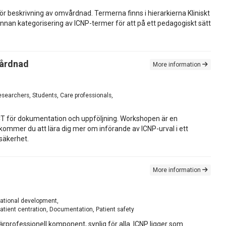
 beskrivning av omvårdnad. Termerna finns i hierarkierna Kliniskt
nnan kategorisering av ICNP-termer för att på ett pedagogiskt sätt
vårdnad
More information
esearchers, Students, Care professionals,
T för dokumentation och uppföljning. Workshopen är en
mer du att lära dig mer om införande av ICNP-urval i ett
säkerhet.
More information
zational development,
atient centration, Documentation, Patient safety
professionell komponent, synlig för alla. ICNP ligger som