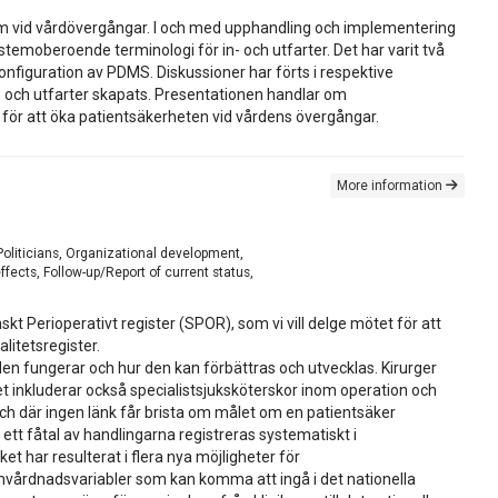
tem vid vårdövergångar. I och med upphandling och implementering
temoberoende terminologi för in- och utfarter. Det har varit två
figuration av PDMS. Diskussioner har förts i respektive
 och utfarter skapats. Presentationen handlar om
för att öka patientsäkerheten vid vårdens övergångar.
More information
Politicians, Organizational development,
ects, Follow-up/Report of current status,
 Perioperativt register (SPOR), som vi vill delge mötet för att
litetsregister.
ården fungerar och hur den kan förbättras och utvecklas. Kirurger
met inkluderar också specialistsjuksköterskor inom operation och
h där ingen länk får brista om målet om en patientsäker
t fåtal av handlingarna registreras systematiskt i
t har resulterat i flera nya möjligheter för
 omvårdnadsvariabler som kan komma att ingå i det nationella