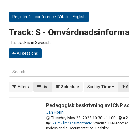
Register for conference | Vitalis - English
Track:
S - Omvårdnadsinforma
This track is in Swedish
All sessions
Filters
List
Schedule
Sort by
Time
A
Pedagogisk beskrivning av ICNP 
Jan Florin
Tuesday May 23, 2023
10:30 - 11:00
A2
S - Omvårdnadsinformatik
, Swedish, Pre-recorded
professionals, Documentation, Usability