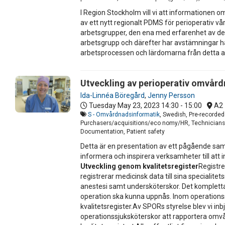
I Region Stockholm vill vi att informationen
av ett nytt regionalt PDMS för perioperativ v
arbetsgrupper, den ena med erfarenhet av det
arbetsgrupp och därefter har avstämningar ha
arbetsprocessen och lärdomarna från detta ar
Utveckling av perioperativ omvård
Ida-Linnéa Böregård
,
Jenny Persson
Tuesday May 23, 2023
14:30 - 15:00
A2
S - Omvårdnadsinformatik
, Swedish, Pre-recorded
Purchasers/acquisitions/eco nomy/HR, Technicians/IT
Documentation, Patient safety
Detta är en presentation av ett pågående sama
informera och inspirera verksamheter till att 
Utveckling genom kvalitetsregister
Registre
registrerar medicinsk data till sina specialit
anestesi samt undersköterskor. Det kompletta
operation ska kunna uppnås. Inom operationss
kvalitetsregister.Av SPORs styrelse blev vi in
operationssjuksköterskor att rapportera omvår