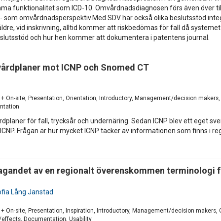
funktionalitet som ICD-10. Omvårdnadsdiagnosen förs även över till tex
in- som omvårdnadsperspektiv.Med SDV har också olika beslutsstöd integ
 äldre, vid inskrivning, alltid kommer att riskbedömas för fall då syste
eslutsstöd och hur hen kommer att dokumentera i patentens journal.
 vårdplaner mot ICNP och Snomed CT
d + On-site, Presentation, Orientation, Introductory, Management/decision makers
ntation
rdplaner för fall, trycksår och undernäring. Sedan ICNP blev ett eget sv
CNP. Frågan är hur mycket ICNP täcker av informationen som finns i r
tagandet av en regionalt överenskommen terminologi f
fia Lång Janstad
 + On-site, Presentation, Inspiration, Introductory, Management/decision makers
/effects, Documentation, Usability