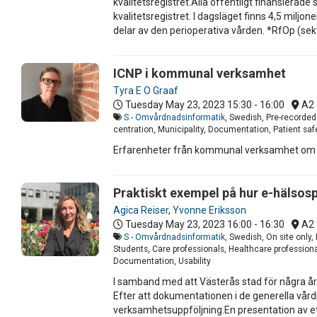
kvalitetsregistret.Alla offentligt finansierade
kvalitetsregistret. I dagsläget finns 4,5 miljo
delar av den perioperativa vården. *RfOp (se
ICNP i kommunal verksamhet
Tyra E O Graaf
Tuesday May 23, 2023
15:30 - 16:00
A2
S - Omvårdnadsinformatik
, Swedish, Pre-recorded 
centration, Municipality, Documentation, Patient safe
Erfarenheter från kommunal verksamhet om 
Praktiskt exempel på hur e-hälsos
Agica Reiser
,
Yvonne Eriksson
Tuesday May 23, 2023
16:00 - 16:30
A2
S - Omvårdnadsinformatik
, Swedish, On site only
Students, Care professionals, Healthcare professiona
Documentation, Usability
I samband med att Västerås stad för några år
Efter att dokumentationen i de generella vård
verksamhetsuppföljning.En presentation av ett