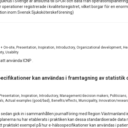
 sjukhus i Sverige är anslutna till SPOR och data från operationsplanering
ner operationer registrerade i kvalitetsregistret, vilket borgar för en eno
ktion inom Svensk Sjuksköterskeförening)
+ On-site, Presentation, Inspiration, Introductory, Organizational development, He
ty, Usability
att använda ICNP .
pecifikationer kan användas i framtagning av statisti
, Presentation, Inspiration, Introductory, Management/decision makers, Politician
ls, Actual examples (good/bad), Benefits/effects, Municipality, Innovation/researc
 sedan gick in i sammanhållen journalföring med Region Västmanland i
planerna nu har etablerats i praktiken kan dessa standardiserade data 
 praktiskt exempel på hur e-hälsospecifikationer kan användas i patient