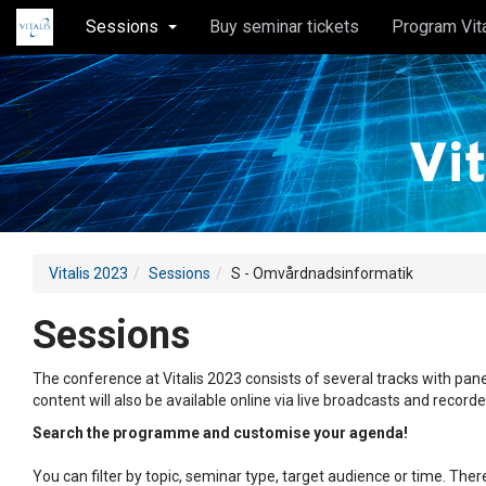
Sessions
Buy seminar tickets
Program Vit
Vitalis 2023
Sessions
S - Omvårdnadsinformatik
Sessions
The conference at Vitalis 2023 consists of several tracks with pane
content will also be available online via live broadcasts and record
Search the programme and customise your agenda!
You can filter by topic, seminar type, target audience or time. Th