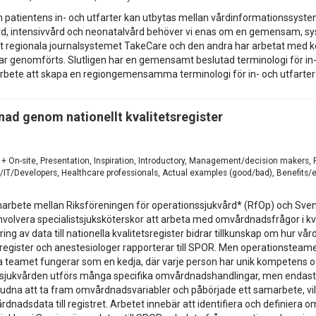
 om patientens in- och utfarter kan utbytas mellan vårdinformationssys
ård, intensivvård och neonatalvård behöver vi enas om en gemensam, sys
 regionala journalsystemet TakeCare och den andra har arbetat med kon
r genomförts. Slutligen har en gemensamt beslutad terminologi för in-
bete att skapa en regiongemensamma terminologi för in- och utfarter 
nad genom nationellt kvalitetsregister
 + On-site, Presentation, Inspiration, Introductory, Management/decision makers, 
/Developers, Healthcare professionals, Actual examples (good/bad), Benefits/eff
rbete mellan Riksföreningen för operationssjukvård* (RfOp) och Svenskt
involvera specialistsjuksköterskor att arbeta med omvårdnadsfrågor i kva
ring av data till nationella kvalitetsregister bidrar tillkunskap om hur v
etsregister och anestesiologer rapporterar till SPOR. Men operationstea
 teamet fungerar som en kedja, där varje person har unik kompetens oc
jukvården utförs många specifika omvårdnadshandlingar, men endast et
bjudna att ta fram omvårdnadsvariabler och påbörjade ett samarbete, vilke
dnadsdata till registret. Arbetet innebär att identifiera och definiera