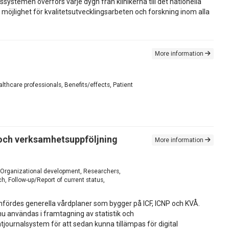
ssystemen överförs varje dygn från klinikerna till det nationella
rm möjlighet för kvalitetsutvecklingsarbeten och forskning inom alla
More information
althcare professionals, Benefits/effects, Patient
k och verksamhetsuppföljning
More information
s, Organizational development, Researchers,
h, Follow-up/Report of current status,
nfördes generella vårdplaner som bygger på ICF, ICNP och KVÅ.
nu användas i framtagning av statistik och
journalsystem för att sedan kunna tillämpas för digital