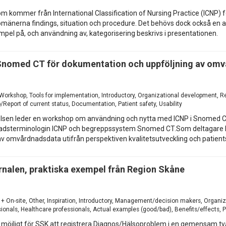
ommer från International Classification of Nursing Practice (ICNP) för
omänerna findings, situation och procedure. Det behövs dock också en a
mpel på, och användning av, kategorisering beskrivs i presentationen.
 Snomed CT för dokumentation och uppföljning av om
, Workshop, Tools for implementation, Introductory, Organizational development, R
/Report of current status, Documentation, Patient safety, Usability
elsen leder en workshop om användning och nytta med ICNP i Snomed C
adsterminologin ICNP och begreppssystem Snomed CT.Som deltagare kom
 omvårdnadsdata utifrån perspektiven kvalitetsutveckling och patient
urnalen, praktiska exempel från Region Skåne
 + On-site, Other, Inspiration, Introductory, Management/decision makers, Organi
nals, Healthcare professionals, Actual examples (good/bad), Benefits/effects, P
möjligt för SSK att registrera Diagnos/Hälsoproblem i en gemensam tvär