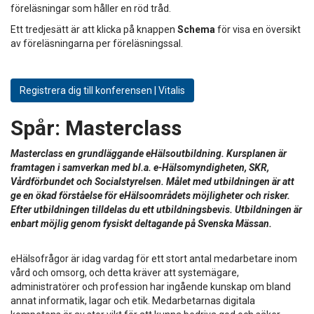
föreläsningar som håller en röd tråd.
Ett tredjesätt är att klicka på knappen
Schema
för visa en översikt
av föreläsningarna per föreläsningssal.
Registrera dig till konferensen | Vitalis
Spår:
Masterclass
Masterclass en grundläggande eHälsoutbildning. Kursplanen är
framtagen i samverkan med bl.a. e-Hälsomyndigheten, SKR,
Vårdförbundet och Socialstyrelsen. Målet med utbildningen är att
ge en ökad förståelse för eHälsoområdets möjligheter och risker.
Efter utbildningen tilldelas du ett utbildningsbevis. Utbildningen är
enbart möjlig genom fysiskt deltagande på Svenska Mässan.
eHälsofrågor är idag vardag för ett stort antal medarbetare inom
vård och omsorg, och detta kräver att systemägare,
administratörer och profession har ingående kunskap om bland
annat informatik, lagar och etik. Medarbetarnas digitala