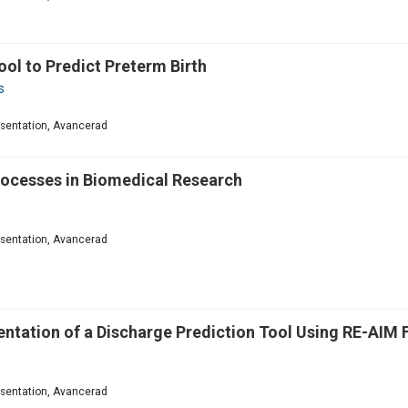
ol to Predict Preterm Βirth
s
resentation, Avancerad
rocesses in Biomedical Research
resentation, Avancerad
entation of a Discharge Prediction Tool Using RE-AIM
resentation, Avancerad