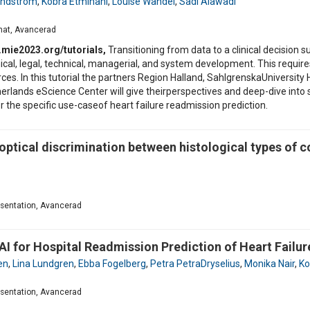
undström
,
Kobra Etminani
,
Louise Wandel
,
Sadi Alawadi
nnat, Avancerad
w.mie2023.org/tutorials,
Transitioning from data to a clinical decision 
ical, legal, technical, managerial, and system development. This require
rces. In this tutorial the partners Region Halland, SahlgrenskaUniversity
erlands eScience Center will give theirperspectives and deep-dive into se
 the specific use-caseof heart failure readmission prediction.
optical discrimination between histological types of c
resentation, Avancerad
I for Hospital Readmission Prediction of Heart Failur
en
,
Lina Lundgren
,
Ebba Fogelberg
,
Petra PetraDryselius
,
Monika Nair
,
Ko
resentation, Avancerad