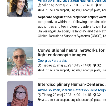
Amira Soliman
,
Atiye Sadat Hashemi
,
Jens L
Måndag 22 maj 2023
10:00 - 14:00
G1
MIE: Decision support, English, Enbart på plats, A
Separate registration required: https://ww
perspectives within the following domains:clin
authorities and technologyproviders to join fo
University,AI Sweden, HallandiaV, and the Neth
Clinical Decisions Support Systems (CDSS), for
Convolutional neural networks for 
light endoscopic images
Georgios Feretzakis
Tisdag 23 maj 2023
13:45 - 14:00
G2
MIE: Decision support, English, Enbart på plats, P
Interdisciplinary Human-Centered A
Amira Soliman
,
Marcus Petersson
,
Jens Nygr
Tisdag 23 maj 2023
14:00 - 14:15
G2
MIE: Decision support, English, Enbart på plats, P