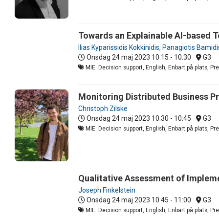
Towards an Explainable AI-based To
Ilias Kyparissidis Kokkinidis
,
Panagiotis Bamidi
Onsdag 24 maj 2023
10:15 - 10:30
G3
MIE: Decision support, English, Enbart på plats, P
Monitoring Distributed Business P
Christoph Zilske
Onsdag 24 maj 2023
10:30 - 10:45
G3
MIE: Decision support, English, Enbart på plats, P
Qualitative Assessment of Implem
Joseph Finkelstein
Onsdag 24 maj 2023
10:45 - 11:00
G3
MIE: Decision support, English, Enbart på plats, P