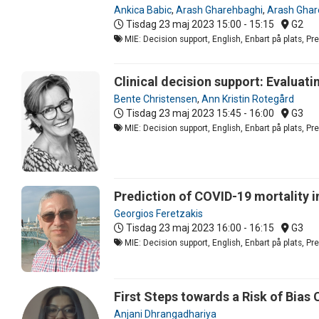
Ankica Babic
,
Arash Gharehbaghi
,
Arash Ghar
Tisdag 23 maj 2023
15:00 - 15:15
G2
MIE: Decision support, English, Enbart på plats, P
Clinical decision support: Evaluati
Bente Christensen
,
Ann Kristin Rotegård
Tisdag 23 maj 2023
15:45 - 16:00
G3
MIE: Decision support, English, Enbart på plats, P
Prediction of COVID-19 mortality i
Georgios Feretzakis
Tisdag 23 maj 2023
16:00 - 16:15
G3
MIE: Decision support, English, Enbart på plats, P
First Steps towards a Risk of Bias
Anjani Dhrangadhariya