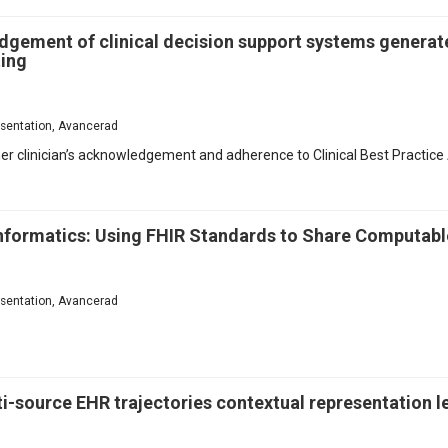
dgement of clinical decision support systems generate
ting
resentation, Avancerad
er clinician’s acknowledgement and adherence to Clinical Best Practice
 Informatics: Using FHIR Standards to Share Computa
resentation, Avancerad
-source EHR trajectories contextual representation l