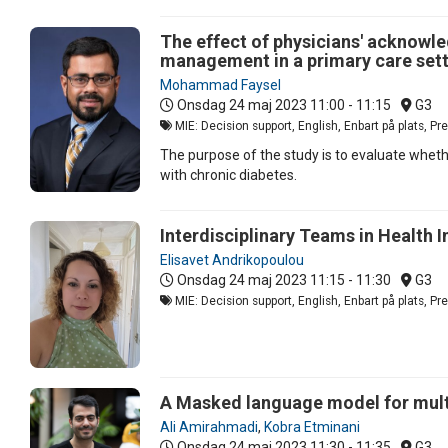
The effect of physicians' acknowle
management in a primary care set
Mohammad Faysel
Onsdag 24 maj 2023
11:00 - 11:15
G3
MIE: Decision support, English, Enbart på plats, P
The purpose of the study is to evaluate wheth
with chronic diabetes.
Interdisciplinary Teams in Health
Elisavet Andrikopoulou
Onsdag 24 maj 2023
11:15 - 11:30
G3
MIE: Decision support, English, Enbart på plats, P
A Masked language model for multi
Ali Amirahmadi
,
Kobra Etminani
Onsdag 24 maj 2023
11:30 - 11:35
G3