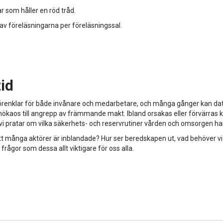
r som håller en röd tråd.
 av föreläsningarna per föreläsningssal.
tid
en förenklar för både invånare och medarbetare, och många gånger kan dat
nökaos till angrepp av främmande makt. Ibland orsakas eller förvärras kr
ch vi pratar om vilka säkerhets- och reservrutiner vården och omsorgen ha
att många aktörer är inblandade? Hur ser beredskapen ut, vad behöver vi
 frågor som dessa allt viktigare för oss alla.