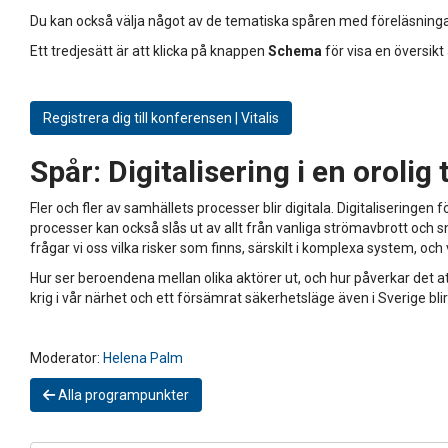
Du kan också välja något av de tematiska spåren med föreläsninga
Ett tredjesätt är att klicka på knappen
Schema
för visa en översikt
Registrera dig till konferensen | Vitalis
Spår:
Digitalisering i en orolig 
Fler och fler av samhällets processer blir digitala. Digitalisering
processer kan också slås ut av allt från vanliga strömavbrott och s
frågar vi oss vilka risker som finns, särskilt i komplexa system, o
Hur ser beroendena mellan olika aktörer ut, och hur påverkar det 
krig i vår närhet och ett försämrat säkerhetsläge även i Sverige blir
Moderator:
Helena Palm
Alla programpunkter