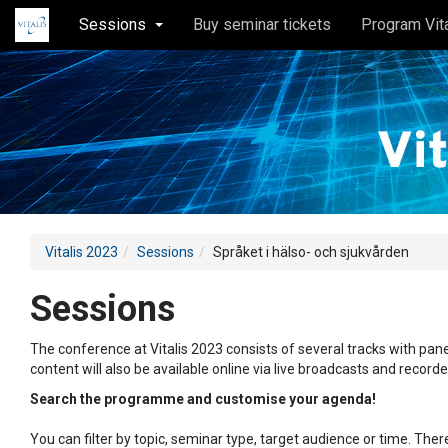
Sessions
Buy seminar tickets
Program Vit
Vitalis 2023
Sessions
Språket i hälso- och sjukvården
Sessions
The conference at Vitalis 2023 consists of several tracks with pane
content will also be available online via live broadcasts and record
Search the programme and customise your agenda!
You can filter by topic, seminar type, target audience or time. Th