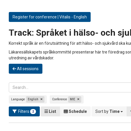
Register for conference | Vitalis - English
Track:
Språket i hälso- och sj
Korrekt språk är en förutsättning för att hälso- och sjukvård ska k
Läkaresällskapets språkkommitté presenterar här tre föredrag som 
utredning av vårdskador.
All sessions
Language
English
Conference
MIE
Filters
List
Schedule
Sort by
Time
2