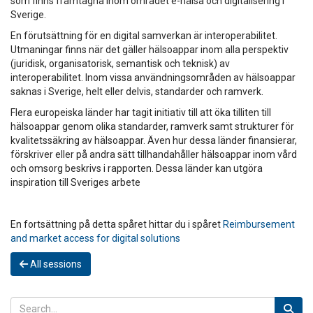
som finns framtagna inom området e-hälsa och digitalisering i
Sverige.
En förutsättning för en digital samverkan är interoperabilitet.
Utmaningar finns när det gäller hälsoappar inom alla perspektiv
(juridisk, organisatorisk, semantisk och teknisk) av
interoperabilitet. Inom vissa användningsområden av hälsoappar
saknas i Sverige, helt eller delvis, standarder och ramverk.
Flera europeiska länder har tagit initiativ till att öka tilliten till
hälsoappar genom olika standarder, ramverk samt strukturer för
kvalitetssäkring av hälsoappar. Även hur dessa länder finansierar,
förskriver eller på andra sätt tillhandahåller hälsoappar inom vård
och omsorg beskrivs i rapporten. Dessa länder kan utgöra
inspiration till Sveriges arbete
En fortsättning på detta spåret hittar du i spåret
Reimbursement
and market access for digital solutions
All sessions