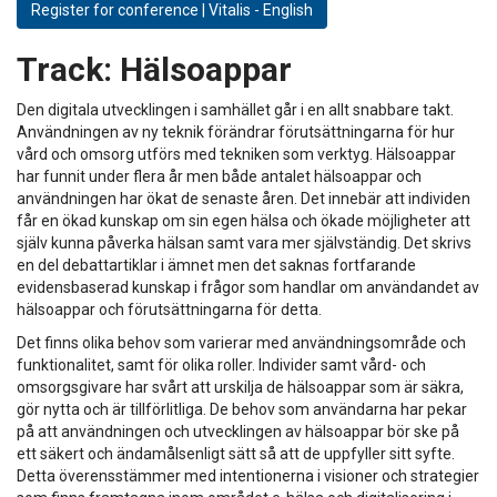
Register for conference | Vitalis - English
Track:
Hälsoappar
Den digitala utvecklingen i samhället går i en allt snabbare takt.
Användningen av ny teknik förändrar förutsättningarna för hur
vård och omsorg utförs med tekniken som verktyg. Hälsoappar
har funnit under flera år men både antalet hälsoappar och
användningen har ökat de senaste åren. Det innebär att individen
får en ökad kunskap om sin egen hälsa och ökade möjligheter att
själv kunna påverka hälsan samt vara mer självständig. Det skrivs
en del debattartiklar i ämnet men det saknas fortfarande
evidensbaserad kunskap i frågor som handlar om användandet av
hälsoappar och förutsättningarna för detta.
Det finns olika behov som varierar med användningsområde och
funktionalitet, samt för olika roller. Individer samt vård- och
omsorgsgivare har svårt att urskilja de hälsoappar som är säkra,
gör nytta och är tillförlitliga. De behov som användarna har pekar
på att användningen och utvecklingen av hälsoappar bör ske på
ett säkert och ändamålsenligt sätt så att de uppfyller sitt syfte.
Detta överensstämmer med intentionerna i visioner och strategier