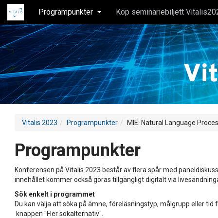
Programpunkter
Köp seminariebiljett Vitalis20
Vitalis 2023
Programpunkter
MIE: Natural Language Proce
Programpunkter
Konferensen på Vitalis 2023 består av flera spår med paneldiskuss
innehållet kommer också göras tillgängligt digitalt via livesändning
Sök enkelt i programmet
Du kan välja att söka på ämne, föreläsningstyp, målgrupp eller tid f
knappen "Fler sökalternativ".