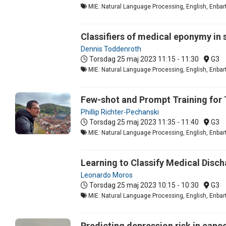
MIE: Natural Language Processing, English, Enbart
Classifiers of medical eponymy in s
Dennis Toddenroth
Torsdag 25 maj 2023
11:15 - 11:30
G3
MIE: Natural Language Processing, English, Enbart
Few-shot and Prompt Training for T
Phillip Richter-Pechanski
Torsdag 25 maj 2023
11:35 - 11:40
G3
MIE: Natural Language Processing, English, Enbart
Learning to Classify Medical Disc
Leonardo Moros
Torsdag 25 maj 2023
10:15 - 10:30
G3
MIE: Natural Language Processing, English, Enbart
Predicting depression risk in canc