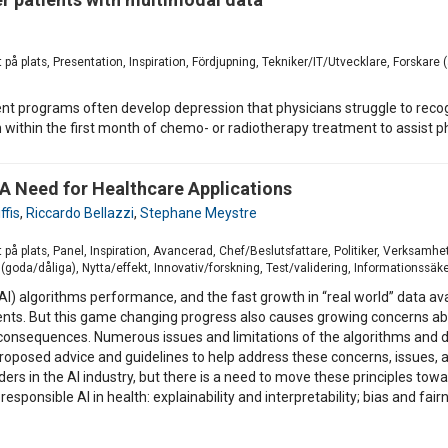
 på plats, Presentation, Inspiration, Fördjupning, Tekniker/IT/Utvecklare, Forska
ent programs often develop depression that physicians struggle to recog
ion within the first month of chemo- or radiotherapy treatment to assist
: A Need for Healthcare Applications
fis
,
Riccardo Bellazzi
,
Stephane Meystre
på plats, Panel, Inspiration, Avancerad, Chef/Beslutsfattare, Politiker, Verksamhe
goda/dåliga), Nytta/effekt, Innovativ/forskning, Test/validering, Informationssäke
 (AI) algorithms performance, and the fast growth in “real world” data av
ements. But this game changing progress also causes growing concerns ab
al consequences. Numerous issues and limitations of the algorithms and
oposed advice and guidelines to help address these concerns, issues, a
rs in the AI industry, but there is a need to move these principles towar
sponsible AI in health: explainability and interpretability; bias and fairnes