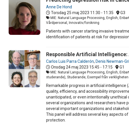
Anne De Hond
Torsdag 25 maj 2023
11:30 - 11:35
G3
MIE: Natural Language Processing, English, Enbart
Vårdpersonal, Innovativ/forskning
Patients with cancer starting invasive treatm
identification of patients at risk for depress
Responsible Artificial Intelligence
Carlos Luis Parra Calderón
,
Denis Newman-Grif
Onsdag 24 maj 2023
15:45 - 17:15
G1
MIE: Natural Language Processing, English, Enbart 
studerande), Studerande, Exempel från verkligheten (
Remarkable progress in artificial intelligence
quality, efficiency, and accessibility improv
unanticipated, or even intentionally unethic
several organizations and researchers have pr
several important organizations and stakeholde
This panel will address several key aspects of re
protection.