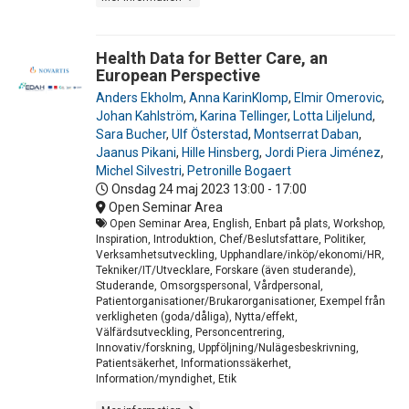
Health Data for Better Care, an
European Perspective
Anders Ekholm
,
Anna KarinKlomp
,
Elmir Omerovic
,
Johan Kahlström
,
Karina Tellinger
,
Lotta Liljelund
,
Sara Bucher
,
Ulf Österstad
,
Montserrat Daban
,
Jaanus Pikani
,
Hille Hinsberg
,
Jordi Piera Jiménez
,
Michel Silvestri
,
Petronille Bogaert
Onsdag 24 maj 2023
13:00 - 17:00
Open Seminar Area
Open Seminar Area, English, Enbart på plats, Workshop,
Inspiration, Introduktion, Chef/Beslutsfattare, Politiker,
Verksamhetsutveckling, Upphandlare/inköp/ekonomi/HR,
Tekniker/IT/Utvecklare, Forskare (även studerande),
Studerande, Omsorgspersonal, Vårdpersonal,
Patientorganisationer/Brukarorganisationer, Exempel från
verkligheten (goda/dåliga), Nytta/effekt,
Välfärdsutveckling, Personcentrering,
Innovativ/forskning, Uppföljning/Nulägesbeskrivning,
Patientsäkerhet, Informationssäkerhet,
Information/myndighet, Etik