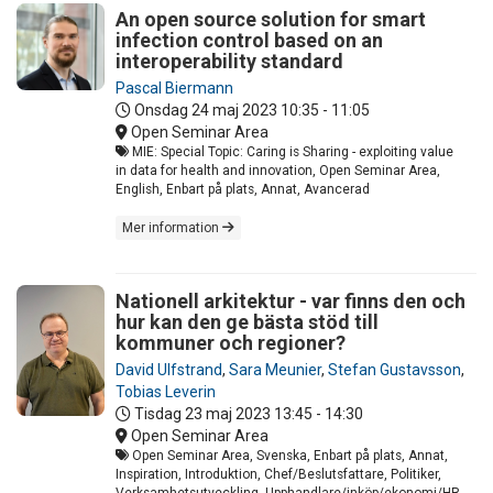
An open source solution for smart
infection control based on an
interoperability standard
Pascal Biermann
Onsdag 24 maj 2023
10:35 - 11:05
Open Seminar Area
MIE: Special Topic: Caring is Sharing - exploiting value
in data for health and innovation, Open Seminar Area,
English, Enbart på plats, Annat, Avancerad
Mer information
Nationell arkitektur - var finns den och
hur kan den ge bästa stöd till
kommuner och regioner?
David Ulfstrand
,
Sara Meunier
,
Stefan Gustavsson
,
Tobias Leverin
Tisdag 23 maj 2023
13:45 - 14:30
Open Seminar Area
Open Seminar Area, Svenska, Enbart på plats, Annat,
Inspiration, Introduktion, Chef/Beslutsfattare, Politiker,
Verksamhetsutveckling, Upphandlare/inköp/ekonomi/HR,