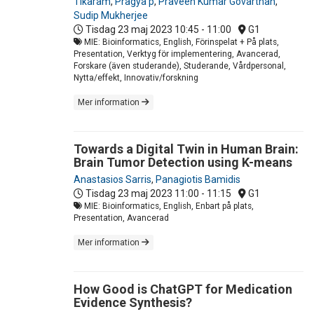
Tikaram
,
Pragya p
,
Praveen Kumar Govarthan
,
Sudip Mukherjee
Tisdag 23 maj 2023
10:45 - 11:00
G1
MIE: Bioinformatics, English, Förinspelat + På plats,
Presentation, Verktyg för implementering, Avancerad,
Forskare (även studerande), Studerande, Vårdpersonal,
Nytta/effekt, Innovativ/forskning
Mer information
Towards a Digital Twin in Human Brain:
Brain Tumor Detection using K-means
Anastasios Sarris
,
Panagiotis Bamidis
Tisdag 23 maj 2023
11:00 - 11:15
G1
MIE: Bioinformatics, English, Enbart på plats,
Presentation, Avancerad
Mer information
How Good is ChatGPT for Medication
Evidence Synthesis?