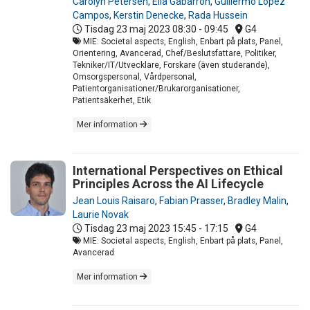
Carolyn Petersen
,
Elia Gabarron
,
Guillermo Lopez
Campos
,
Kerstin Denecke
,
Rada Hussein
Tisdag 23 maj 2023
08:30 - 09:45
G4
MIE: Societal aspects, English, Enbart på plats, Panel,
Orientering, Avancerad, Chef/Beslutsfattare, Politiker,
Tekniker/IT/Utvecklare, Forskare (även studerande),
Omsorgspersonal, Vårdpersonal,
Patientorganisationer/Brukarorganisationer,
Patientsäkerhet, Etik
Mer information
International Perspectives on Ethical
Principles Across the AI Lifecycle
Jean Louis Raisaro
,
Fabian Prasser
,
Bradley Malin
,
Laurie Novak
Tisdag 23 maj 2023
15:45 - 17:15
G4
MIE: Societal aspects, English, Enbart på plats, Panel,
Avancerad
Mer information