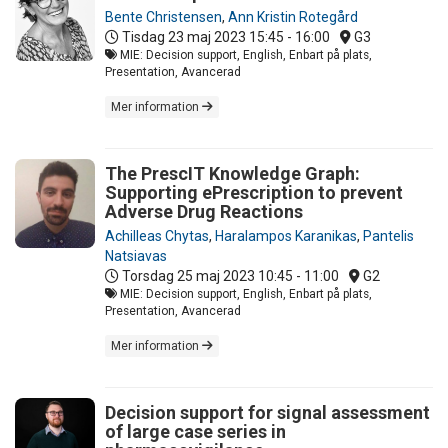
Bente Christensen
,
Ann Kristin Rotegård
Tisdag 23 maj 2023
15:45 - 16:00
G3
MIE: Decision support, English, Enbart på plats,
Presentation, Avancerad
Mer information
The PrescIT Knowledge Graph:
Supporting ePrescription to prevent
Adverse Drug Reactions
Achilleas Chytas
,
Haralampos Karanikas
,
Pantelis
Natsiavas
Torsdag 25 maj 2023
10:45 - 11:00
G2
MIE: Decision support, English, Enbart på plats,
Presentation, Avancerad
Mer information
Decision support for signal assessment
of large case series in